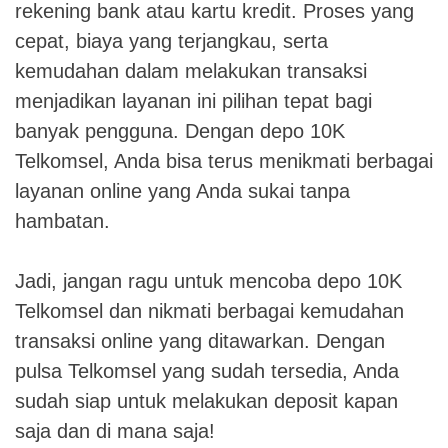
rekening bank atau kartu kredit. Proses yang
cepat, biaya yang terjangkau, serta
kemudahan dalam melakukan transaksi
menjadikan layanan ini pilihan tepat bagi
banyak pengguna. Dengan depo 10K
Telkomsel, Anda bisa terus menikmati berbagai
layanan online yang Anda sukai tanpa
hambatan.
Jadi, jangan ragu untuk mencoba depo 10K
Telkomsel dan nikmati berbagai kemudahan
transaksi online yang ditawarkan. Dengan
pulsa Telkomsel yang sudah tersedia, Anda
sudah siap untuk melakukan deposit kapan
saja dan di mana saja!