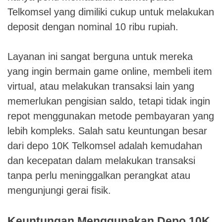
Telkomsel yang dimiliki cukup untuk melakukan
deposit dengan nominal 10 ribu rupiah.
Layanan ini sangat berguna untuk mereka
yang ingin bermain game online, membeli item
virtual, atau melakukan transaksi lain yang
memerlukan pengisian saldo, tetapi tidak ingin
repot menggunakan metode pembayaran yang
lebih kompleks. Salah satu keuntungan besar
dari depo 10K Telkomsel adalah kemudahan
dan kecepatan dalam melakukan transaksi
tanpa perlu meninggalkan perangkat atau
mengunjungi gerai fisik.
Keuntungan Menggunakan Depo 10K