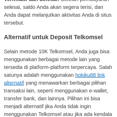
selesai, saldo Anda akan segera terisi, dan
Anda dapat melanjutkan aktivitas Anda di situs
tersebut.
Alternatif untuk Deposit Telkomsel
Selain metode 10K Telkomsel, Anda juga bisa
menggunakan berbagai metode lain yang
tersedia di platform-platform terpercaya. Salah
satunya adalah menggunakan
hokiku88 link
alternatif
yang menawarkan berbagai pilihan
transaksi lain, seperti menggunakan e-wallet,
transfer bank, dan lainnya. Pilihan ini bisa
menjadi alternatif jika Anda tidak ingin
menggunakan Telkomsel atau jika ada kendala