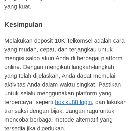
yang kuat.
Kesimpulan
Melakukan deposit 10K Telkomsel adalah cara
yang mudah, cepat, dan terjangkau untuk
mengisi saldo akun Anda di berbagai platform
online. Dengan mengikuti langkah-langkah
yang telah dijelaskan, Anda dapat memulai
aktivitas Anda dalam waktu singkat. Pastikan
untuk selalu menggunakan platform yang
terpercaya, seperti
hokiku88 login
, dan lakukan
transaksi dengan bijak. Jangan ragu untuk
mencoba berbagai metode alternatif yang
tersedia jika diperlukan.