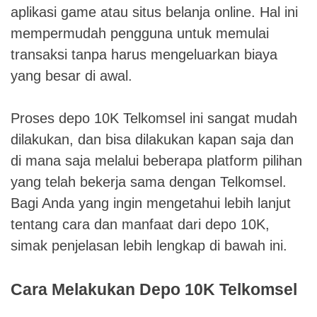
aplikasi game atau situs belanja online. Hal ini
mempermudah pengguna untuk memulai
transaksi tanpa harus mengeluarkan biaya
yang besar di awal.
Proses depo 10K Telkomsel ini sangat mudah
dilakukan, dan bisa dilakukan kapan saja dan
di mana saja melalui beberapa platform pilihan
yang telah bekerja sama dengan Telkomsel.
Bagi Anda yang ingin mengetahui lebih lanjut
tentang cara dan manfaat dari depo 10K,
simak penjelasan lebih lengkap di bawah ini.
Cara Melakukan Depo 10K Telkomsel