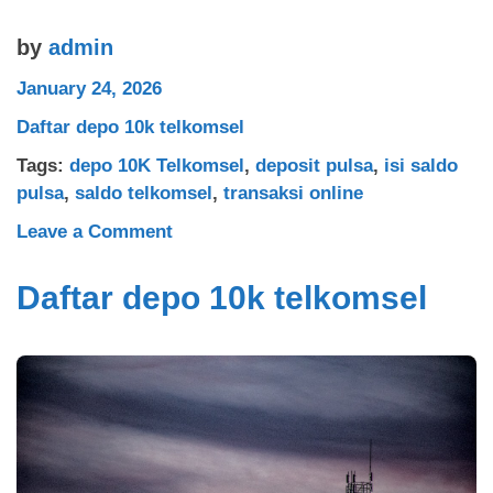
by
admin
January 24, 2026
Daftar depo 10k telkomsel
Tags:
depo 10K Telkomsel
,
deposit pulsa
,
isi saldo
pulsa
,
saldo telkomsel
,
transaksi online
on
Leave a Comment
Daftar
depo
Daftar depo 10k telkomsel
10k
telkomsel