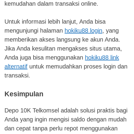
kemudahan dalam transaksi online.
Untuk informasi lebih lanjut, Anda bisa
mengunjungi halaman
hokiku88 login
, yang
memberikan akses langsung ke akun Anda.
Jika Anda kesulitan mengakses situs utama,
Anda juga bisa menggunakan
hokiku88 link
alternatif
untuk memudahkan proses login dan
transaksi.
Kesimpulan
Depo 10K Telkomsel adalah solusi praktis bagi
Anda yang ingin mengisi saldo dengan mudah
dan cepat tanpa perlu repot menggunakan