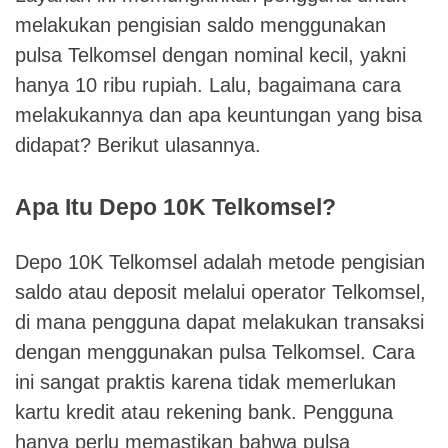
melakukan pengisian saldo menggunakan
pulsa Telkomsel dengan nominal kecil, yakni
hanya 10 ribu rupiah. Lalu, bagaimana cara
melakukannya dan apa keuntungan yang bisa
didapat? Berikut ulasannya.
Apa Itu Depo 10K Telkomsel?
Depo 10K Telkomsel adalah metode pengisian
saldo atau deposit melalui operator Telkomsel,
di mana pengguna dapat melakukan transaksi
dengan menggunakan pulsa Telkomsel. Cara
ini sangat praktis karena tidak memerlukan
kartu kredit atau rekening bank. Pengguna
hanya perlu memastikan bahwa pulsa