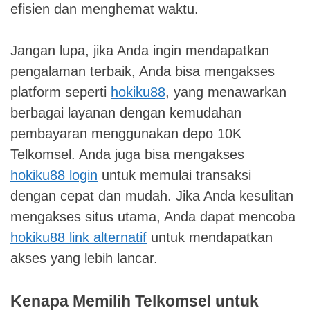
efisien dan menghemat waktu.
Jangan lupa, jika Anda ingin mendapatkan
pengalaman terbaik, Anda bisa mengakses
platform seperti
hokiku88
, yang menawarkan
berbagai layanan dengan kemudahan
pembayaran menggunakan depo 10K
Telkomsel. Anda juga bisa mengakses
hokiku88 login
untuk memulai transaksi
dengan cepat dan mudah. Jika Anda kesulitan
mengakses situs utama, Anda dapat mencoba
hokiku88 link alternatif
untuk mendapatkan
akses yang lebih lancar.
Kenapa Memilih Telkomsel untuk