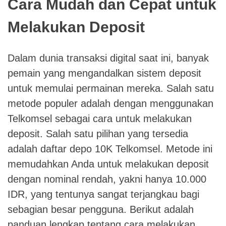
Cara Mudah dan Cepat untuk
Melakukan Deposit
Dalam dunia transaksi digital saat ini, banyak
pemain yang mengandalkan sistem deposit
untuk memulai permainan mereka. Salah satu
metode populer adalah dengan menggunakan
Telkomsel sebagai cara untuk melakukan
deposit. Salah satu pilihan yang tersedia
adalah daftar depo 10K Telkomsel. Metode ini
memudahkan Anda untuk melakukan deposit
dengan nominal rendah, yakni hanya 10.000
IDR, yang tentunya sangat terjangkau bagi
sebagian besar pengguna. Berikut adalah
panduan lengkap tentang cara melakukan