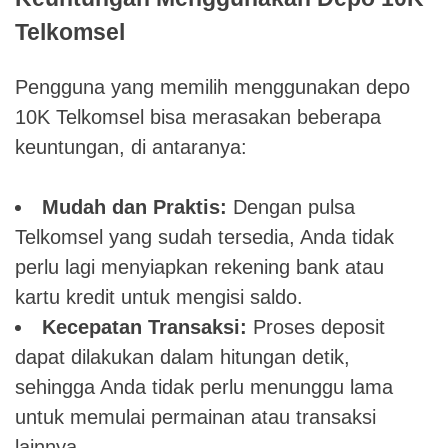
Telkomsel
Pengguna yang memilih menggunakan depo
10K Telkomsel bisa merasakan beberapa
keuntungan, di antaranya:
Mudah dan Praktis:
Dengan pulsa
Telkomsel yang sudah tersedia, Anda tidak
perlu lagi menyiapkan rekening bank atau
kartu kredit untuk mengisi saldo.
Kecepatan Transaksi:
Proses deposit
dapat dilakukan dalam hitungan detik,
sehingga Anda tidak perlu menunggu lama
untuk memulai permainan atau transaksi
lainnya.