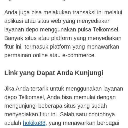
Anda juga bisa melakukan transaksi ini melalui
aplikasi atau situs web yang menyediakan
layanan depo menggunakan pulsa Telkomsel.
Banyak situs atau platform yang menyediakan
fitur ini, termasuk platform yang menawarkan
permainan online atau e-commerce.
Link yang Dapat Anda Kunjungi
Jika Anda tertarik untuk menggunakan layanan
depo Telkomsel, Anda bisa memulai dengan
mengunjungi beberapa situs yang sudah
menyediakan fitur ini. Salah satu contohnya
adalah
hokiku88
, yang menawarkan berbagai