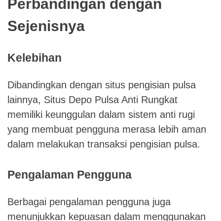
Perbandingan dengan
Sejenisnya
Kelebihan
Dibandingkan dengan situs pengisian pulsa
lainnya, Situs Depo Pulsa Anti Rungkat
memiliki keunggulan dalam sistem anti rugi
yang membuat pengguna merasa lebih aman
dalam melakukan transaksi pengisian pulsa.
Pengalaman Pengguna
Berbagai pengalaman pengguna juga
menunjukkan kepuasan dalam menggunakan