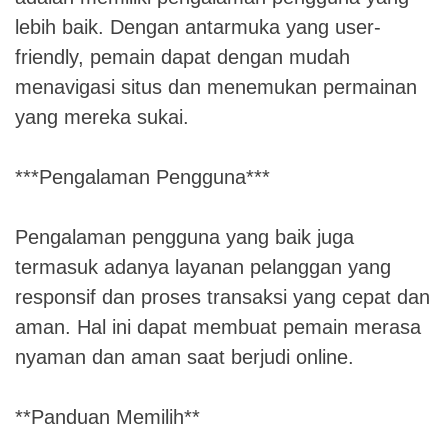
lebih baik. Dengan antarmuka yang user-
friendly, pemain dapat dengan mudah
menavigasi situs dan menemukan permainan
yang mereka sukai.
***Pengalaman Pengguna***
Pengalaman pengguna yang baik juga
termasuk adanya layanan pelanggan yang
responsif dan proses transaksi yang cepat dan
aman. Hal ini dapat membuat pemain merasa
nyaman dan aman saat berjudi online.
**Panduan Memilih**