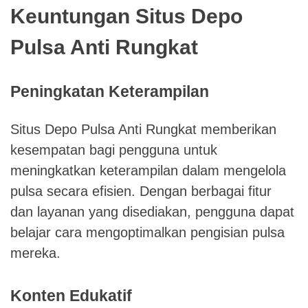
Keuntungan Situs Depo
Pulsa Anti Rungkat
Peningkatan Keterampilan
Situs Depo Pulsa Anti Rungkat memberikan
kesempatan bagi pengguna untuk
meningkatkan keterampilan dalam mengelola
pulsa secara efisien. Dengan berbagai fitur
dan layanan yang disediakan, pengguna dapat
belajar cara mengoptimalkan pengisian pulsa
mereka.
Konten Edukatif