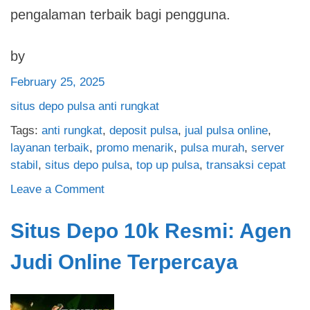
pengalaman terbaik bagi pengguna.
by
February 25, 2025
situs depo pulsa anti rungkat
Tags:
anti rungkat
,
deposit pulsa
,
jual pulsa online
,
layanan terbaik
,
promo menarik
,
pulsa murah
,
server
stabil
,
situs depo pulsa
,
top up pulsa
,
transaksi cepat
on
Leave a Comment
Situs
Depo
Situs Depo 10k Resmi: Agen
Pulsa
Judi Online Terpercaya
Anti
Rungkat
–
Tempat