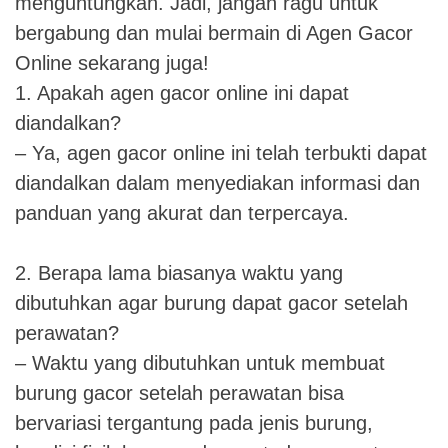
menguntungkan. Jadi, jangan ragu untuk
bergabung dan mulai bermain di Agen Gacor
Online sekarang juga!
1. Apakah agen gacor online ini dapat
diandalkan?
– Ya, agen gacor online ini telah terbukti dapat
diandalkan dalam menyediakan informasi dan
panduan yang akurat dan terpercaya.
2. Berapa lama biasanya waktu yang
dibutuhkan agar burung dapat gacor setelah
perawatan?
– Waktu yang dibutuhkan untuk membuat
burung gacor setelah perawatan bisa
bervariasi tergantung pada jenis burung,