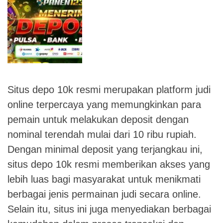
Terbaik
untuk
Isi
Pulsa
Anda
Situs depo 10k resmi merupakan platform judi
online terpercaya yang memungkinkan para
pemain untuk melakukan deposit dengan
nominal terendah mulai dari 10 ribu rupiah.
Dengan minimal deposit yang terjangkau ini,
situs depo 10k resmi memberikan akses yang
lebih luas bagi masyarakat untuk menikmati
berbagai jenis permainan judi secara online.
Selain itu, situs ini juga menyediakan berbagai