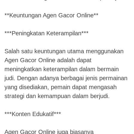
**Keuntungan Agen Gacor Online**
***Peningkatan Keterampilan***
Salah satu keuntungan utama menggunakan
Agen Gacor Online adalah dapat
meningkatkan keterampilan dalam bermain
judi. Dengan adanya berbagai jenis permainan
yang disediakan, pemain dapat mengasah
strategi dan kemampuan dalam berjudi.
***Konten Edukatif***
Agen Gacor Online juga biasanya