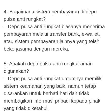
4. Bagaimana sistem pembayaran di depo
pulsa anti rungkat?
– Depo pulsa anti rungkat biasanya menerima
pembayaran melalui transfer bank, e-wallet,
atau sistem pembayaran lainnya yang telah
bekerjasama dengan mereka.
5. Apakah depo pulsa anti rungkat aman
digunakan?
– Depo pulsa anti rungkat umumnya memiliki
sistem keamanan yang baik, namun tetap
disarankan untuk berhati-hati dan tidak
membagikan informasi pribadi kepada pihak
yang tidak diketahui.