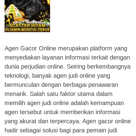
Agen Gacor Online merupakan platform yang
menyediakan layanan informasi terkait dengan
dunia perjudian online. Seiring berkembangnya
teknologi, banyak agen judi online yang
bermunculan dengan berbagai penawaran
menarik. Salah satu faktor utama dalam
memilih agen judi online adalah kemampuan
agen tersebut untuk memberikan informasi
yang akurat dan terpercaya. Agen gacor online
hadir sebagai solusi bagi para pemain judi