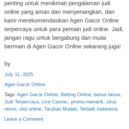
penting untuk menikmati pengalaman judi
online yang aman dan menyenangkan, dan
kami merekomendasikan Agen Gacor Online
terpercaya untuk para pemain judi online. Jadi,
jangan ragu untuk bergabung dan mulai
bermain di Agen Gacor Online sekarang juga!
by
July 11, 2025
Agen Gacor Online
Tags:
Agen Gacor Online
,
Betting Online
,
bonus besar
,
Judi Terpercaya
,
Live Casino.
,
promo menarik
,
situs
resmi
,
slot online
,
Taruhan Mudah
,
Terbaik Indonesia
on
Leave a Comment
Agen