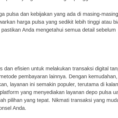
rga pulsa dan kebijakan yang ada di masing-masin
rkan harga pulsa yang sedikit lebih tinggi atau b
u pastikan Anda mengetahui semua detail sebelum
is dan efisien untuk melakukan transaksi digital ta
 metode pembayaran lainnya. Dengan kemudahan,
n, layanan ini semakin populer, terutama di kala
 platform yang menyediakan layanan depo pulsa u
ah pilihan yang tepat. Nikmati transaksi yang mud
onsel Anda.