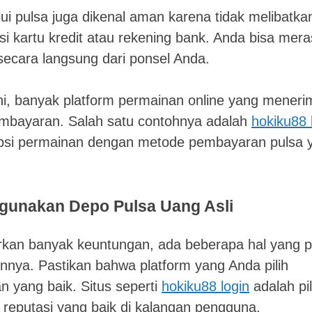
lui pulsa juga dikenal aman karena tidak melibatka
masi kartu kredit atau rekening bank. Anda bisa mer
 secara langsung dari ponsel Anda.
ini, banyak platform permainan online yang meneri
embayaran. Salah satu contohnya adalah
hokiku88 
opsi permainan dengan metode pembayaran pulsa 
ggunakan Depo Pulsa Uang Asli
kan banyak keuntungan, ada beberapa hal yang p
nya. Pastikan bahwa platform yang Anda pilih
n yang baik. Situs seperti
hokiku88 login
adalah pi
 reputasi yang baik di kalangan pengguna.