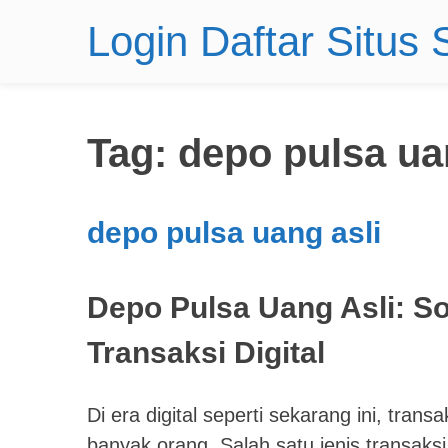
Login Daftar Situs
Tag:
depo pulsa ua
depo pulsa uang asli
Depo Pulsa Uang Asli: S
Transaksi Digital
Di era digital seperti sekarang ini, tra
banyak orang. Salah satu jenis transaks