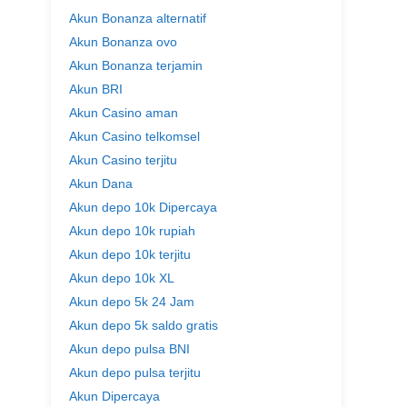
Akun Bonanza alternatif
Akun Bonanza ovo
Akun Bonanza terjamin
Akun BRI
Akun Casino aman
Akun Casino telkomsel
Akun Casino terjitu
Akun Dana
Akun depo 10k Dipercaya
Akun depo 10k rupiah
Akun depo 10k terjitu
Akun depo 10k XL
Akun depo 5k 24 Jam
Akun depo 5k saldo gratis
Akun depo pulsa BNI
Akun depo pulsa terjitu
Akun Dipercaya