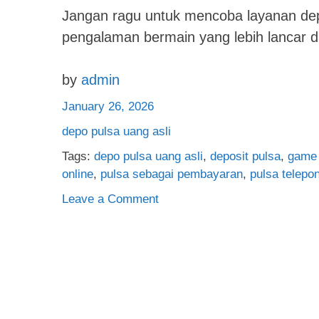
Jangan ragu untuk mencoba layanan dep
pengalaman bermain yang lebih lancar
by
admin
January 26, 2026
depo pulsa uang asli
Tags:
depo pulsa uang asli
,
deposit pulsa
,
game 
online
,
pulsa sebagai pembayaran
,
pulsa telepo
on
Leave a Comment
depo
pulsa
uang
asli