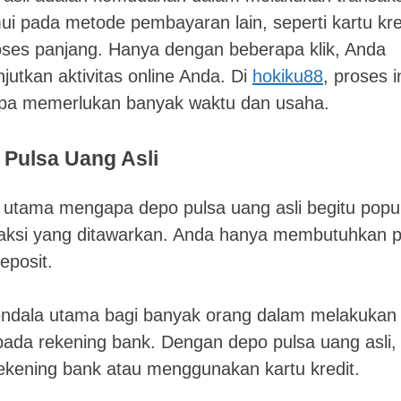
mui pada metode pembayaran lain, seperti kartu kre
oses panjang. Hanya dengan beberapa klik, Anda
utkan aktivitas online Anda. Di
hokiku88
, proses i
anpa memerlukan banyak waktu dan usaha.
Pulsa Uang Asli
n utama mengapa depo pulsa uang asli begitu popu
aksi yang ditawarkan. Anda hanya membutuhkan p
eposit.
kendala utama bagi banyak orang dalam melakukan
pada rekening bank. Dengan depo pulsa uang asli,
ekening bank atau menggunakan kartu kredit.