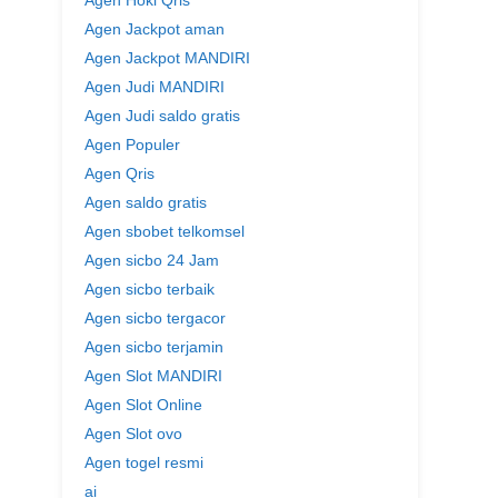
Agen Hoki Qris
Agen Jackpot aman
Agen Jackpot MANDIRI
Agen Judi MANDIRI
Agen Judi saldo gratis
Agen Populer
Agen Qris
Agen saldo gratis
Agen sbobet telkomsel
Agen sicbo 24 Jam
Agen sicbo terbaik
Agen sicbo tergacor
Agen sicbo terjamin
Agen Slot MANDIRI
Agen Slot Online
Agen Slot ovo
Agen togel resmi
ai