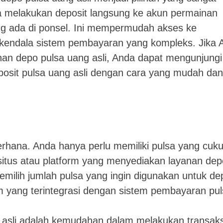
isa melakukan deposit langsung ke akun permainan
 ada di ponsel. Ini mempermudah akses ke
g kendala sistem pembayaran yang kompleks. Jika 
an depo pulsa uang asli, Anda dapat mengunjungi
osit pulsa uang asli dengan cara yang mudah dan
rhana. Anda hanya perlu memiliki pulsa yang cuku
 situs atau platform yang menyediakan layanan dep
memilih jumlah pulsa yang ingin digunakan untuk de
rm yang terintegrasi dengan sistem pembayaran pul
 asli adalah kemudahan dalam melakukan transaks