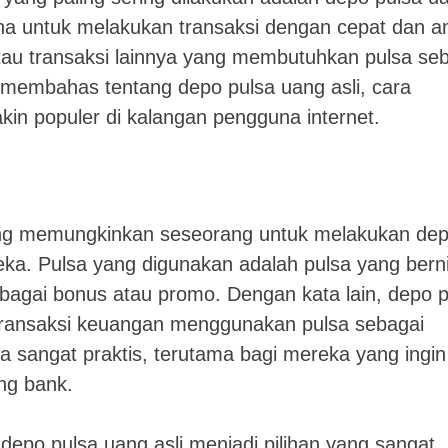
na untuk melakukan transaksi dengan cepat dan 
atau transaksi lainnya yang membutuhkan pulsa se
an membahas tentang depo pulsa uang asli, cara
kin populer di kalangan pengguna internet.
ang memungkinkan seseorang untuk melakukan dep
ka. Pulsa yang digunakan adalah pulsa yang berni
ebagai bonus atau promo. Dengan kata lain, depo 
 transaksi keuangan menggunakan pulsa sebagai
sangat praktis, terutama bagi mereka yang ingin
ng bank.
epo pulsa uang asli menjadi pilihan yang sangat