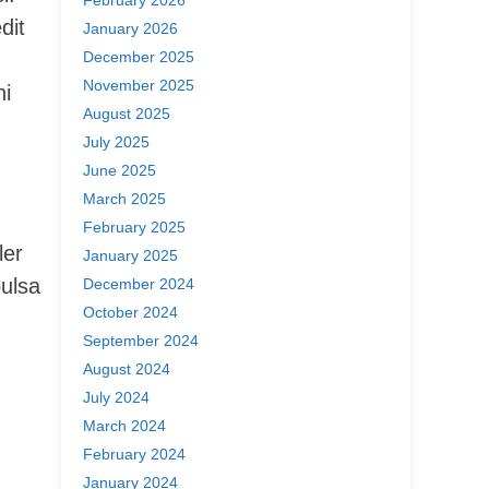
dit
January 2026
December 2025
November 2025
ni
August 2025
July 2025
June 2025
March 2025
February 2025
ler
January 2025
ulsa
December 2024
October 2024
September 2024
August 2024
July 2024
March 2024
February 2024
January 2024