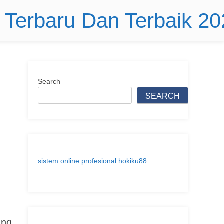
r Terbaru Dan Terbaik 2
Search
SEARCH
sistem online profesional hokiku88
ang