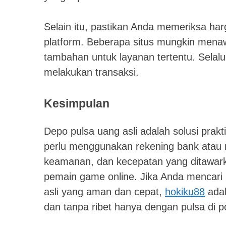
Selain itu, pastikan Anda memeriksa ha
platform. Beberapa situs mungkin menawa
tambahan untuk layanan tertentu. Selal
melakukan transaksi.
Kesimpulan
Depo pulsa uang asli adalah solusi prakt
perlu menggunakan rekening bank atau
keamanan, dan kecepatan yang ditawarka
pemain game online. Jika Anda mencari
asli yang aman dan cepat,
hokiku88
adal
dan tanpa ribet hanya dengan pulsa di p