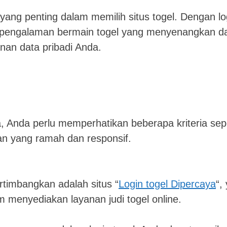
ang penting dalam memilih situs togel. Dengan lo
n pengalaman bermain togel yang menyenangkan d
nan data pribadi Anda.
a, Anda perlu memperhatikan beberapa kriteria sepe
nan yang ramah dan responsif.
rtimbangkan adalah situs “
Login togel Dipercaya
“,
m menyediakan layanan judi togel online.