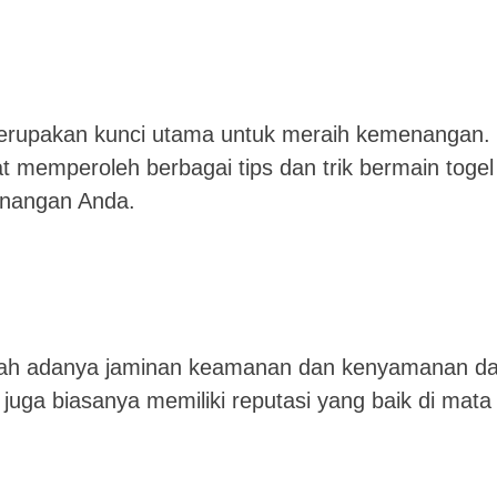
 merupakan kunci utama untuk meraih kemenangan.
t memperoleh berbagai tips dan trik bermain togel
enangan Anda.
adalah adanya jaminan keamanan dan kenyamanan d
a juga biasanya memiliki reputasi yang baik di mata