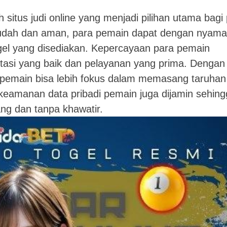
situs judi online yang menjadi pilihan utama bagi
g mudah dan aman, para pemain dapat dengan nyam
gel yang disediakan. Kepercayaan para pemain
eputasi yang baik dan pelayanan yang prima. Dengan
ra pemain bisa lebih fokus dalam memasang taruhan
keamanan data pribadi pemain juga dijamin sehin
ng dan tanpa khawatir.