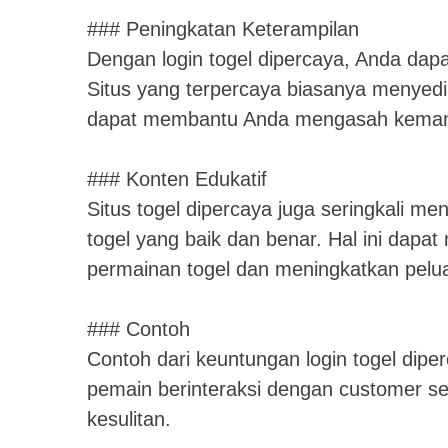
### Peningkatan Keterampilan
Dengan login togel dipercaya, Anda dap
Situs yang terpercaya biasanya menyed
dapat membantu Anda mengasah kemam
### Konten Edukatif
Situs togel dipercaya juga seringkali m
togel yang baik dan benar. Hal ini dap
permainan togel dan meningkatkan pel
### Contoh
Contoh dari keuntungan login togel dipe
pemain berinteraksi dengan customer s
kesulitan.