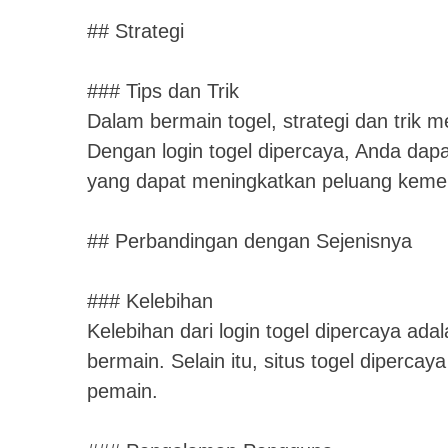
## Strategi
### Tips dan Trik
Dalam bermain togel, strategi dan trik
Dengan login togel dipercaya, Anda dapa
yang dapat meningkatkan peluang kem
## Perbandingan dengan Sejenisnya
### Kelebihan
Kelebihan dari login togel dipercaya 
bermain. Selain itu, situs togel dipercay
pemain.