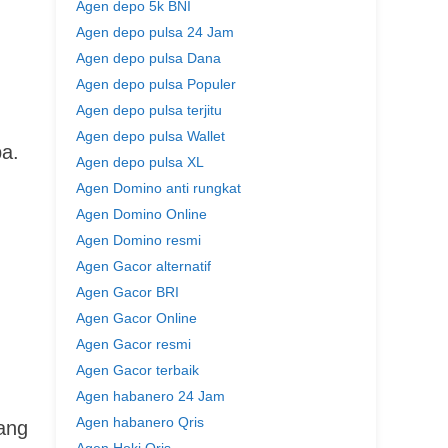
Agen depo 5k BNI
Agen depo pulsa 24 Jam
Agen depo pulsa Dana
Agen depo pulsa Populer
Agen depo pulsa terjitu
Agen depo pulsa Wallet
a.
Agen depo pulsa XL
Agen Domino anti rungkat
Agen Domino Online
Agen Domino resmi
Agen Gacor alternatif
Agen Gacor BRI
Agen Gacor Online
Agen Gacor resmi
Agen Gacor terbaik
Agen habanero 24 Jam
Agen habanero Qris
yang