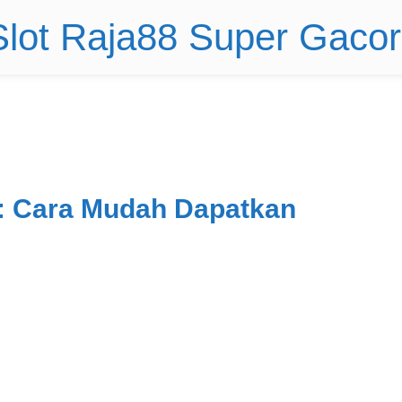
 Slot Raja88 Super Gaco
s: Cara Mudah Dapatkan