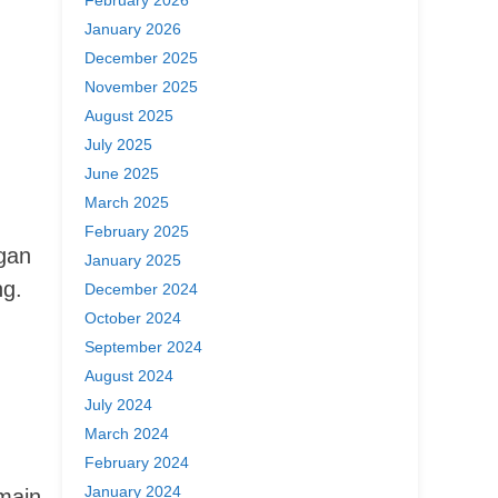
January 2026
December 2025
November 2025
August 2025
July 2025
June 2025
March 2025
February 2025
gan
January 2025
ng.
December 2024
October 2024
September 2024
August 2024
July 2024
March 2024
February 2024
January 2024
main