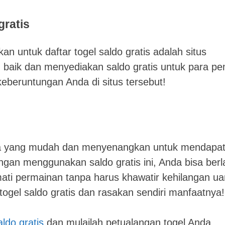
gratis
n untuk daftar togel saldo gratis adalah situs
g baik dan menyediakan saldo gratis untuk para p
eberuntungan Anda di situs tersebut!
cara yang mudah dan menyenangkan untuk mendapa
an menggunakan saldo gratis ini, Anda bisa berla
ti permainan tanpa harus khawatir kehilangan ua
togel saldo gratis dan rasakan sendiri manfaatnya!
aldo gratis
dan mulailah petualangan togel Anda