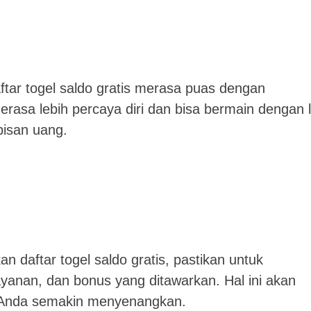
ar togel saldo gratis merasa puas dengan
asa lebih percaya diri dan bisa bermain dengan l
bisan uang.
n daftar togel saldo gratis, pastikan untuk
layanan, dan bonus yang ditawarkan. Hal ini akan
 Anda semakin menyenangkan.