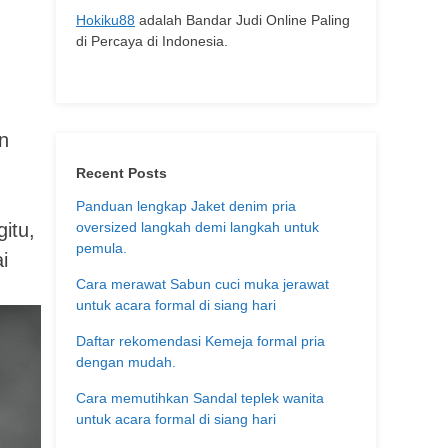
Hokiku88
adalah Bandar Judi Online Paling
di Percaya di Indonesia.
n
Recent Posts
Panduan lengkap Jaket denim pria
oversized langkah demi langkah untuk
itu,
pemula.
i
Cara merawat Sabun cuci muka jerawat
untuk acara formal di siang hari
Daftar rekomendasi Kemeja formal pria
dengan mudah.
Cara memutihkan Sandal teplek wanita
untuk acara formal di siang hari