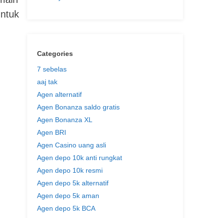
untuk
Categories
7 sebelas
aaj tak
Agen alternatif
Agen Bonanza saldo gratis
Agen Bonanza XL
Agen BRI
Agen Casino uang asli
Agen depo 10k anti rungkat
Agen depo 10k resmi
Agen depo 5k alternatif
Agen depo 5k aman
Agen depo 5k BCA