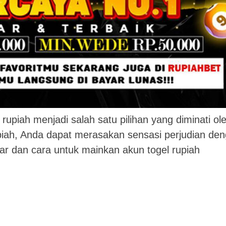
 rupiah menjadi salah satu pilihan yang diminati ol
piah, Anda dapat merasakan sensasi perjudian de
ar dan cara untuk mainkan akun togel rupiah