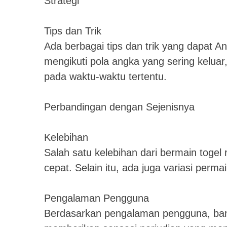
Strategi
Tips dan Trik
Ada berbagai tips dan trik yang dapat A
mengikuti pola angka yang sering kelua
pada waktu-waktu tertentu.
Perbandingan dengan Sejenisnya
Kelebihan
Salah satu kelebihan dari bermain toge
cepat. Selain itu, ada juga variasi perm
Pengalaman Pengguna
Berdasarkan pengalaman pengguna, ban