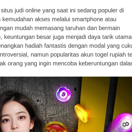
itus judi online yang saat ini sedang populer di
n kemudahan akses melalui smartphone atau
dengan mudah memasang taruhan dan bermain
u, keuntungan besar juga menjadi daya tarik utama
enangkan hadiah fantastis dengan modal yang cuk
ntroversial, namun popularitas akun togel rupiah t
nyak orang yang ingin mencoba keberuntungan dal