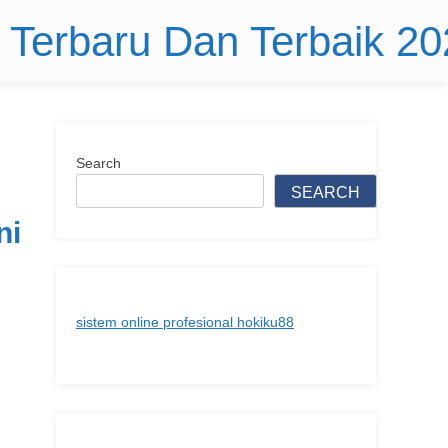
r Terbaru Dan Terbaik 2
Search
SEARCH
ni
sistem online profesional hokiku88