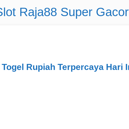
 Slot Raja88 Super Gaco
Togel Rupiah Terpercaya Hari I