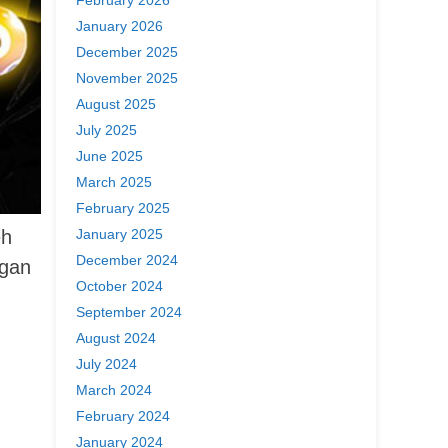
January 2026
December 2025
November 2025
August 2025
July 2025
June 2025
March 2025
February 2025
eh
January 2025
December 2024
ngan
October 2024
September 2024
August 2024
July 2024
March 2024
February 2024
January 2024