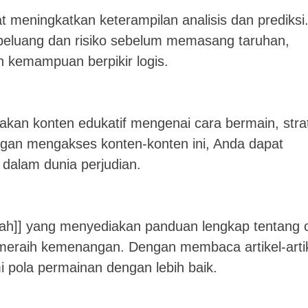
 meningkatkan keterampilan analisis dan prediksi
peluang dan risiko sebelum memasang taruhan,
 kemampuan berpikir logis.
iakan konten edukatif mengenai cara bermain, strat
gan mengakses konten-konten ini, Anda dapat
alam dunia perjudian.
piah]] yang menyediakan panduan lengkap tentang 
k meraih kemenangan. Dengan membaca artikel-arti
 pola permainan dengan lebih baik.