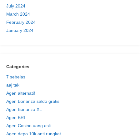
July 2024
March 2024
February 2024
January 2024
Categories
7 sebelas
aaj tak
Agen alternatif
Agen Bonanza saldo gratis
Agen Bonanza XL
Agen BRI
Agen Casino uang asli
Agen depo 10k anti rungkat