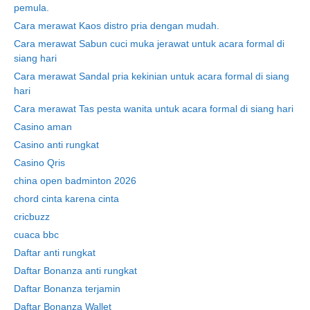
pemula.
Cara merawat Kaos distro pria dengan mudah.
Cara merawat Sabun cuci muka jerawat untuk acara formal di
siang hari
Cara merawat Sandal pria kekinian untuk acara formal di siang
hari
Cara merawat Tas pesta wanita untuk acara formal di siang hari
Casino aman
Casino anti rungkat
Casino Qris
china open badminton 2026
chord cinta karena cinta
cricbuzz
cuaca bbc
Daftar anti rungkat
Daftar Bonanza anti rungkat
Daftar Bonanza terjamin
Daftar Bonanza Wallet