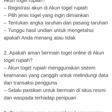
Akun togel rupiah?
– Registrasi akun di Akun togel rupiah
– Pilih jenis togel yang ingin dimainkan
– Tentukan angka taruhan dan pasang taruhan
– Tunggu hasil undian untuk mengetahui
apakah Anda menang atau tidak
2. Apakah aman bermain togel online di Akun
togel rupiah?
– Akun togel rupiah menggunakan sistem
keamanan yang canggih untuk melindungi data
dan transaksi pengguna
– Selalu pastikan untuk bermain di situs resmi
dan waspada terhadap penipuan