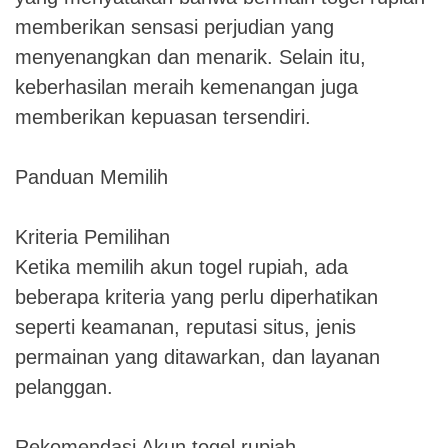
memberikan sensasi perjudian yang
menyenangkan dan menarik. Selain itu,
keberhasilan meraih kemenangan juga
memberikan kepuasan tersendiri.
Panduan Memilih
Kriteria Pemilihan
Ketika memilih akun togel rupiah, ada
beberapa kriteria yang perlu diperhatikan
seperti keamanan, reputasi situs, jenis
permainan yang ditawarkan, dan layanan
pelanggan.
Rekomendasi Akun togel rupiah