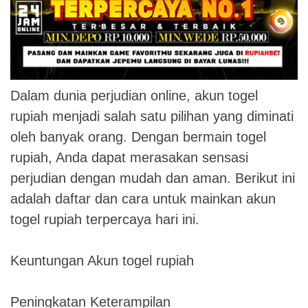
Dalam dunia perjudian online, akun togel
rupiah menjadi salah satu pilihan yang diminati
oleh banyak orang. Dengan bermain togel
rupiah, Anda dapat merasakan sensasi
perjudian dengan mudah dan aman. Berikut ini
adalah daftar dan cara untuk mainkan akun
togel rupiah terpercaya hari ini.
Keuntungan Akun togel rupiah
Peningkatan Keterampilan