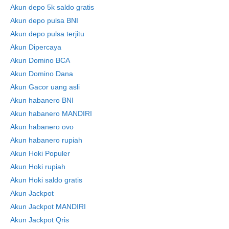
Akun depo 5k saldo gratis
Akun depo pulsa BNI
Akun depo pulsa terjitu
Akun Dipercaya
Akun Domino BCA
Akun Domino Dana
Akun Gacor uang asli
Akun habanero BNI
Akun habanero MANDIRI
Akun habanero ovo
Akun habanero rupiah
Akun Hoki Populer
Akun Hoki rupiah
Akun Hoki saldo gratis
Akun Jackpot
Akun Jackpot MANDIRI
Akun Jackpot Qris