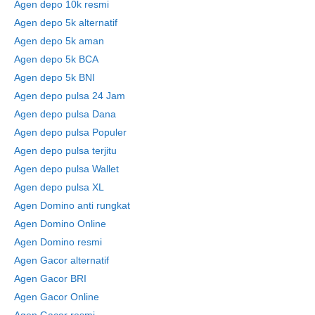
Agen depo 10k resmi
Agen depo 5k alternatif
Agen depo 5k aman
Agen depo 5k BCA
Agen depo 5k BNI
Agen depo pulsa 24 Jam
Agen depo pulsa Dana
Agen depo pulsa Populer
Agen depo pulsa terjitu
Agen depo pulsa Wallet
Agen depo pulsa XL
Agen Domino anti rungkat
Agen Domino Online
Agen Domino resmi
Agen Gacor alternatif
Agen Gacor BRI
Agen Gacor Online