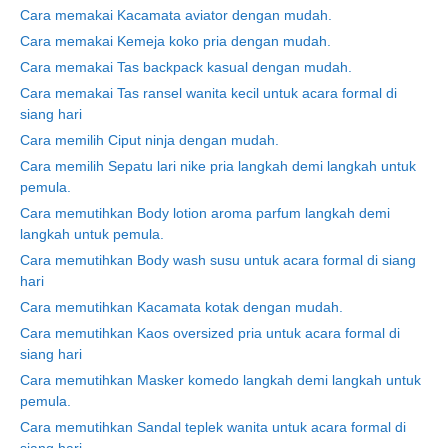
Cara memakai Kacamata aviator dengan mudah.
Cara memakai Kemeja koko pria dengan mudah.
Cara memakai Tas backpack kasual dengan mudah.
Cara memakai Tas ransel wanita kecil untuk acara formal di
siang hari
Cara memilih Ciput ninja dengan mudah.
Cara memilih Sepatu lari nike pria langkah demi langkah untuk
pemula.
Cara memutihkan Body lotion aroma parfum langkah demi
langkah untuk pemula.
Cara memutihkan Body wash susu untuk acara formal di siang
hari
Cara memutihkan Kacamata kotak dengan mudah.
Cara memutihkan Kaos oversized pria untuk acara formal di
siang hari
Cara memutihkan Masker komedo langkah demi langkah untuk
pemula.
Cara memutihkan Sandal teplek wanita untuk acara formal di