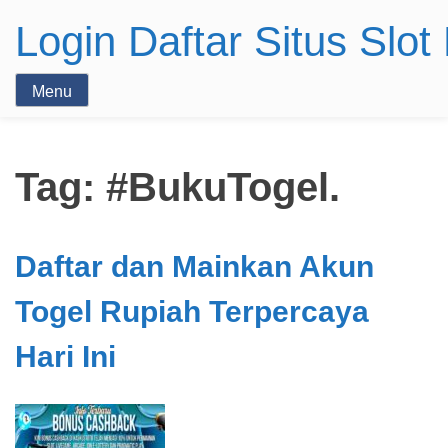
Login Daftar Situs Slo
Menu
Tag:
#BukuTogel.
Daftar dan Mainkan Akun
Togel Rupiah Terpercaya
Hari Ini