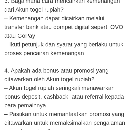
3. Bagaimana cara mencairkan kemenangan
dari Akun togel rupiah?
– Kemenangan dapat dicairkan melalui
transfer bank atau dompet digital seperti OVO
atau GoPay
– Ikuti petunjuk dan syarat yang berlaku untuk
proses pencairan kemenangan
4. Apakah ada bonus atau promosi yang
ditawarkan oleh Akun togel rupiah?
– Akun togel rupiah seringkali menawarkan
bonus deposit, cashback, atau referral kepada
para pemainnya
– Pastikan untuk memanfaatkan promosi yang
ditawarkan untuk memaksimalkan pengalaman