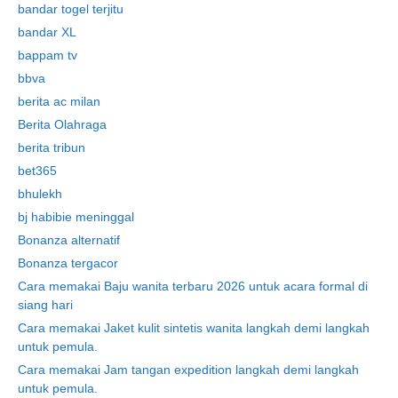
bandar togel terjitu
bandar XL
bappam tv
bbva
berita ac milan
Berita Olahraga
berita tribun
bet365
bhulekh
bj habibie meninggal
Bonanza alternatif
Bonanza tergacor
Cara memakai Baju wanita terbaru 2026 untuk acara formal di
siang hari
Cara memakai Jaket kulit sintetis wanita langkah demi langkah
untuk pemula.
Cara memakai Jam tangan expedition langkah demi langkah
untuk pemula.