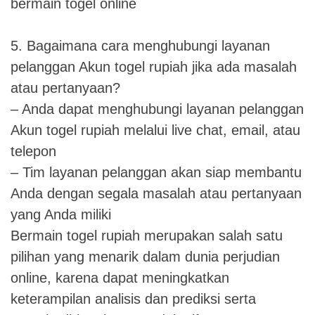
bermain togel online
5. Bagaimana cara menghubungi layanan
pelanggan Akun togel rupiah jika ada masalah
atau pertanyaan?
– Anda dapat menghubungi layanan pelanggan
Akun togel rupiah melalui live chat, email, atau
telepon
– Tim layanan pelanggan akan siap membantu
Anda dengan segala masalah atau pertanyaan
yang Anda miliki
Bermain togel rupiah merupakan salah satu
pilihan yang menarik dalam dunia perjudian
online, karena dapat meningkatkan
keterampilan analisis dan prediksi serta