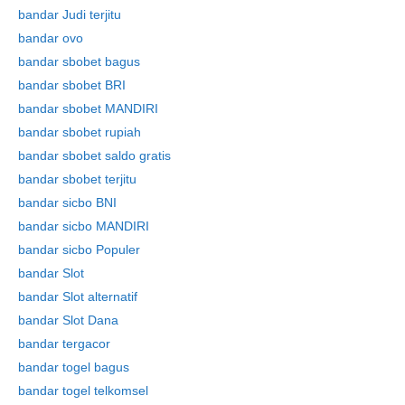
bandar Judi terjitu
bandar ovo
bandar sbobet bagus
bandar sbobet BRI
bandar sbobet MANDIRI
bandar sbobet rupiah
bandar sbobet saldo gratis
bandar sbobet terjitu
bandar sicbo BNI
bandar sicbo MANDIRI
bandar sicbo Populer
bandar Slot
bandar Slot alternatif
bandar Slot Dana
bandar tergacor
bandar togel bagus
bandar togel telkomsel