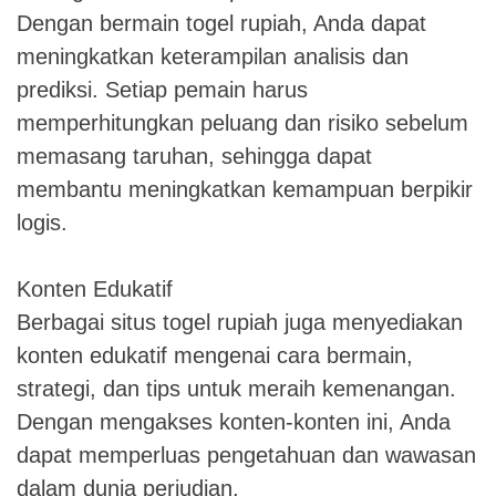
Dengan bermain togel rupiah, Anda dapat
meningkatkan keterampilan analisis dan
prediksi. Setiap pemain harus
memperhitungkan peluang dan risiko sebelum
memasang taruhan, sehingga dapat
membantu meningkatkan kemampuan berpikir
logis.
Konten Edukatif
Berbagai situs togel rupiah juga menyediakan
konten edukatif mengenai cara bermain,
strategi, dan tips untuk meraih kemenangan.
Dengan mengakses konten-konten ini, Anda
dapat memperluas pengetahuan dan wawasan
dalam dunia perjudian.