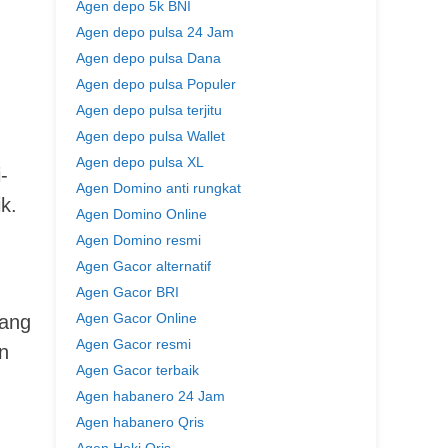
Agen depo 5k BNI
Agen depo pulsa 24 Jam
Agen depo pulsa Dana
Agen depo pulsa Populer
Agen depo pulsa terjitu
Agen depo pulsa Wallet
Agen depo pulsa XL
-
Agen Domino anti rungkat
k.
Agen Domino Online
Agen Domino resmi
Agen Gacor alternatif
Agen Gacor BRI
Agen Gacor Online
yang
Agen Gacor resmi
n
Agen Gacor terbaik
Agen habanero 24 Jam
Agen habanero Qris