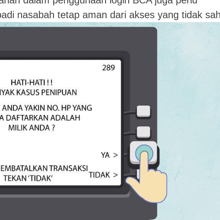
ibadi nasabah tetap aman dari akses yang tidak sah