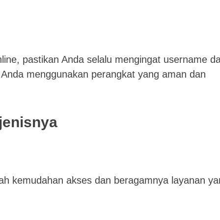
ine, pastikan Anda selalu mengingat username d
uga Anda menggunakan perangkat yang aman dan
jenisnya
dalah kemudahan akses dan beragamnya layanan ya