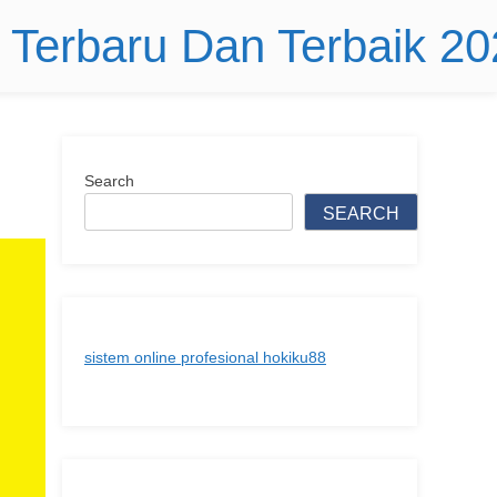
r Terbaru Dan Terbaik 2
Search
SEARCH
sistem online profesional hokiku88