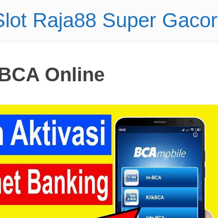
 Slot Raja88 Super Gaco
 BCA Online