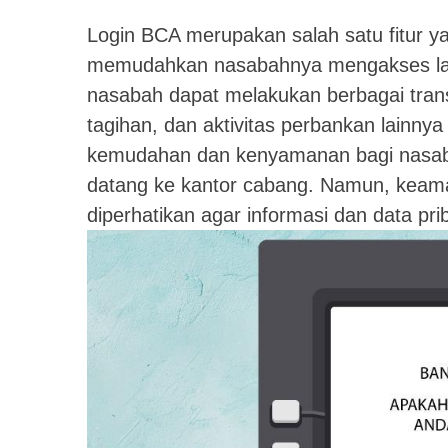
Login BCA merupakan salah satu fitur y
memudahkan nasabahnya mengakses laya
nasabah dapat melakukan berbagai trans
tagihan, dan aktivitas perbankan lainnya
kemudahan dan kenyamanan bagi nasab
datang ke kantor cabang. Namun, keam
diperhatikan agar informasi dan data pr