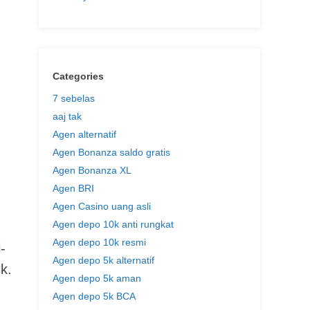
Categories
7 sebelas
m
aaj tak
Agen alternatif
Agen Bonanza saldo gratis
Agen Bonanza XL
Agen BRI
Agen Casino uang asli
Agen depo 10k anti rungkat
Agen depo 10k resmi
-
Agen depo 5k alternatif
k.
Agen depo 5k aman
Agen depo 5k BCA