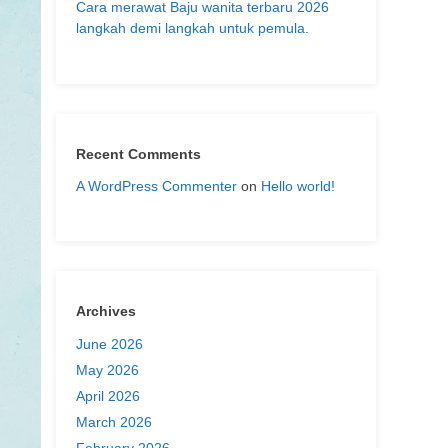
Cara merawat Baju wanita terbaru 2026
langkah demi langkah untuk pemula.
Recent Comments
A WordPress Commenter
on
Hello world!
Archives
June 2026
May 2026
April 2026
March 2026
February 2026