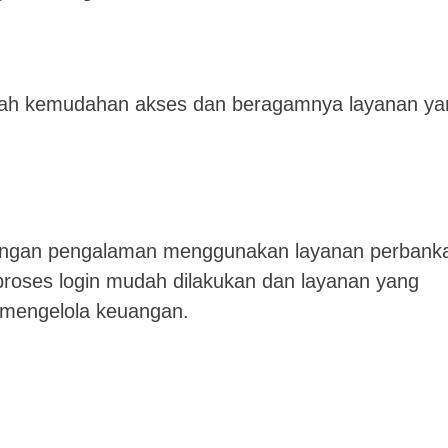
dalah kemudahan akses dan beragamnya layanan ya
ngan pengalaman menggunakan layanan perbank
proses login mudah dilakukan dan layanan yang
mengelola keuangan.