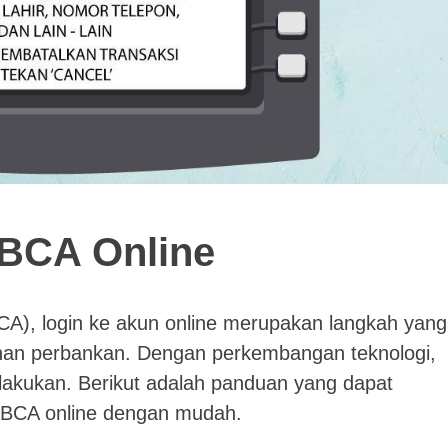
 BCA Online
CA), login ke akun online merupakan langkah yang
nan perbankan. Dengan perkembangan teknologi,
lakukan. Berikut adalah panduan yang dapat
 BCA online dengan mudah.