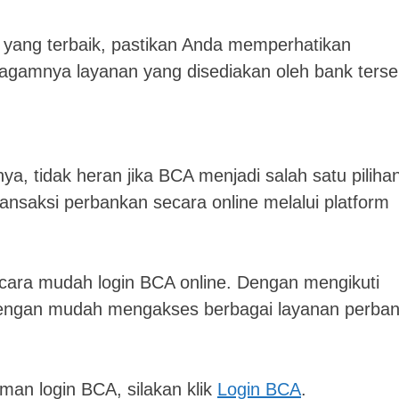
 yang terbaik, pastikan Anda memperhatikan
gamnya layanan yang disediakan oleh bank terse
ya, tidak heran jika BCA menjadi salah satu piliha
nsaksi perbankan secara online melalui platform
cara mudah login BCA online. Dengan mengikuti
 dengan mudah mengakses berbagai layanan perba
man login BCA, silakan klik
Login BCA
.