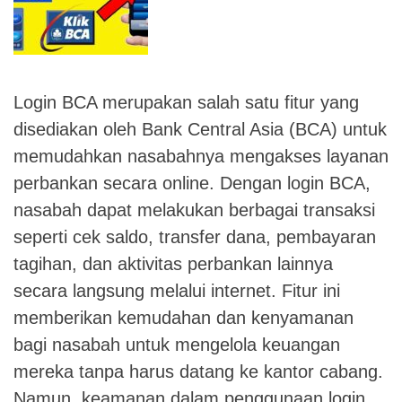
Login BCA merupakan salah satu fitur yang
disediakan oleh Bank Central Asia (BCA) untuk
memudahkan nasabahnya mengakses layanan
perbankan secara online. Dengan login BCA,
nasabah dapat melakukan berbagai transaksi
seperti cek saldo, transfer dana, pembayaran
tagihan, dan aktivitas perbankan lainnya
secara langsung melalui internet. Fitur ini
memberikan kemudahan dan kenyamanan
bagi nasabah untuk mengelola keuangan
mereka tanpa harus datang ke kantor cabang.
Namun, keamanan dalam penggunaan login