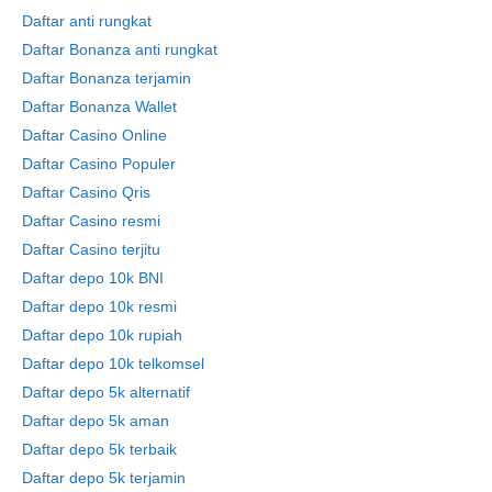
Daftar anti rungkat
Daftar Bonanza anti rungkat
Daftar Bonanza terjamin
Daftar Bonanza Wallet
Daftar Casino Online
Daftar Casino Populer
Daftar Casino Qris
Daftar Casino resmi
Daftar Casino terjitu
Daftar depo 10k BNI
Daftar depo 10k resmi
Daftar depo 10k rupiah
Daftar depo 10k telkomsel
Daftar depo 5k alternatif
Daftar depo 5k aman
Daftar depo 5k terbaik
Daftar depo 5k terjamin