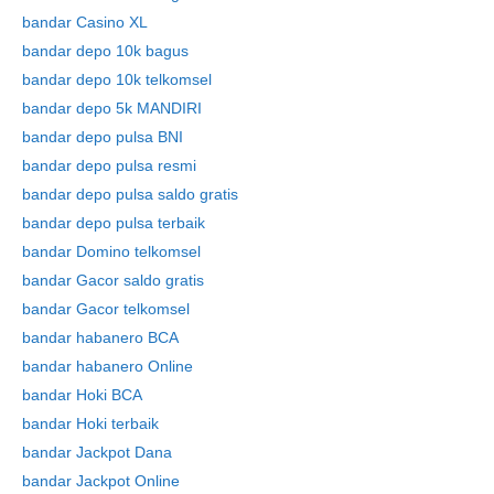
bandar Casino XL
bandar depo 10k bagus
bandar depo 10k telkomsel
bandar depo 5k MANDIRI
bandar depo pulsa BNI
bandar depo pulsa resmi
bandar depo pulsa saldo gratis
bandar depo pulsa terbaik
bandar Domino telkomsel
bandar Gacor saldo gratis
bandar Gacor telkomsel
bandar habanero BCA
bandar habanero Online
bandar Hoki BCA
bandar Hoki terbaik
bandar Jackpot Dana
bandar Jackpot Online