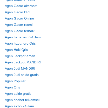
Agen Gacor alternatif
Agen Gacor BRI
Agen Gacor Online
Agen Gacor resmi
Agen Gacor terbaik
Agen habanero 24 Jam
Agen habanero Qris
Agen Hoki Qris
Agen Jackpot aman
Agen Jackpot MANDIRI
Agen Judi MANDIRI
Agen Judi saldo gratis
Agen Populer
Agen Qris
Agen saldo gratis
Agen sbobet telkomsel
Agen sicbo 24 Jam