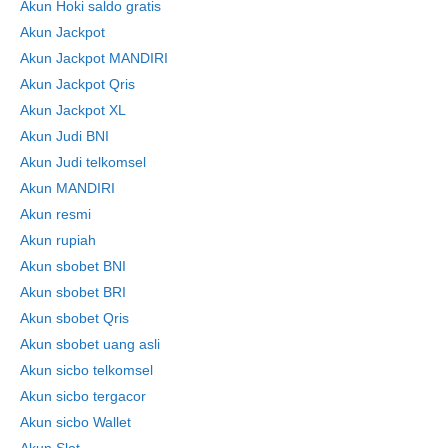
Akun Hoki saldo gratis
Akun Jackpot
Akun Jackpot MANDIRI
Akun Jackpot Qris
Akun Jackpot XL
Akun Judi BNI
Akun Judi telkomsel
Akun MANDIRI
Akun resmi
Akun rupiah
Akun sbobet BNI
Akun sbobet BRI
Akun sbobet Qris
Akun sbobet uang asli
Akun sicbo telkomsel
Akun sicbo tergacor
Akun sicbo Wallet
Skip