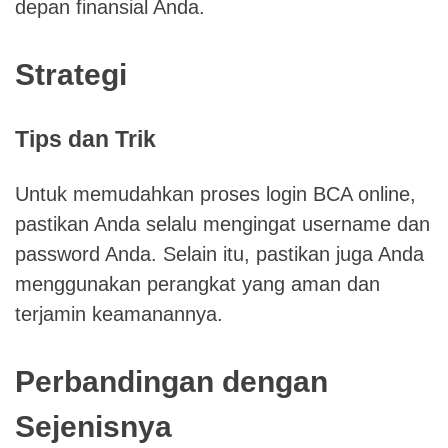
depan finansial Anda.
Strategi
Tips dan Trik
Untuk memudahkan proses login BCA online,
pastikan Anda selalu mengingat username dan
password Anda. Selain itu, pastikan juga Anda
menggunakan perangkat yang aman dan
terjamin keamanannya.
Perbandingan dengan
Sejenisnya