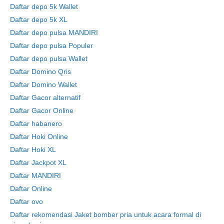
Daftar depo 5k Wallet
Daftar depo 5k XL
Daftar depo pulsa MANDIRI
Daftar depo pulsa Populer
Daftar depo pulsa Wallet
Daftar Domino Qris
Daftar Domino Wallet
Daftar Gacor alternatif
Daftar Gacor Online
Daftar habanero
Daftar Hoki Online
Daftar Hoki XL
Daftar Jackpot XL
Daftar MANDIRI
Daftar Online
Daftar ovo
Daftar rekomendasi Jaket bomber pria untuk acara formal di