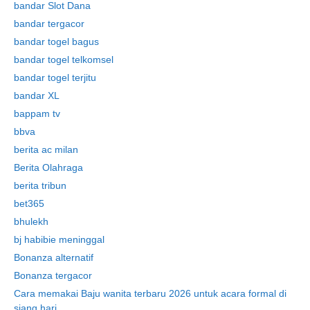
bandar Slot Dana
bandar tergacor
bandar togel bagus
bandar togel telkomsel
bandar togel terjitu
bandar XL
bappam tv
bbva
berita ac milan
Berita Olahraga
berita tribun
bet365
bhulekh
bj habibie meninggal
Bonanza alternatif
Bonanza tergacor
Cara memakai Baju wanita terbaru 2026 untuk acara formal di
siang hari