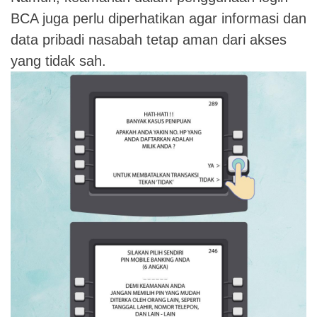
BCA juga perlu diperhatikan agar informasi dan
data pribadi nasabah tetap aman dari akses
yang tidak sah.