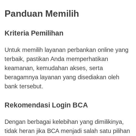
Panduan Memilih
Kriteria Pemilihan
Untuk memilih layanan perbankan online yang
terbaik, pastikan Anda memperhatikan
keamanan, kemudahan akses, serta
beragamnya layanan yang disediakan oleh
bank tersebut.
Rekomendasi Login BCA
Dengan berbagai kelebihan yang dimilikinya,
tidak heran jika BCA menjadi salah satu pilihan