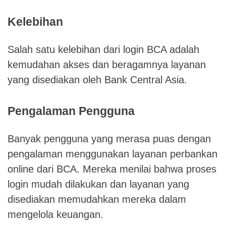
Kelebihan
Salah satu kelebihan dari login BCA adalah
kemudahan akses dan beragamnya layanan
yang disediakan oleh Bank Central Asia.
Pengalaman Pengguna
Banyak pengguna yang merasa puas dengan
pengalaman menggunakan layanan perbankan
online dari BCA. Mereka menilai bahwa proses
login mudah dilakukan dan layanan yang
disediakan memudahkan mereka dalam
mengelola keuangan.