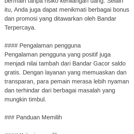
bermain tanpa risiko kehilangan uang. Selain
itu, Anda juga dapat menikmati berbagai bonus
dan promosi yang ditawarkan oleh Bandar
Terpercaya.
#### Pengalaman pengguna
Pengalaman pengguna yang positif juga
menjadi nilai tambah dari Bandar Gacor saldo
gratis. Dengan layanan yang memuaskan dan
transparan, para pemain merasa lebih nyaman
dan terhindar dari berbagai masalah yang
mungkin timbul.
### Panduan Memilih