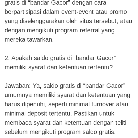
gratis di “bandar Gacor” dengan cara
berpartisipasi dalam event-event atau promo
yang diselenggarakan oleh situs tersebut, atau
dengan mengikuti program referral yang
mereka tawarkan.
2. Apakah saldo gratis di “bandar Gacor”
memiliki syarat dan ketentuan tertentu?
Jawaban: Ya, saldo gratis di “bandar Gacor”
umumnya memiliki syarat dan ketentuan yang
harus dipenuhi, seperti minimal turnover atau
minimal deposit tertentu. Pastikan untuk
membaca syarat dan ketentuan dengan teliti
sebelum mengikuti program saldo gratis.