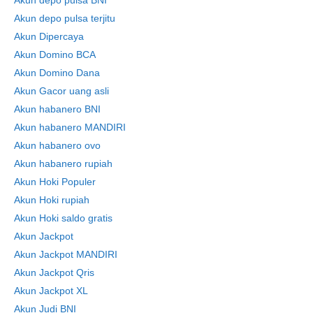
Akun depo pulsa BNI
Akun depo pulsa terjitu
Akun Dipercaya
Akun Domino BCA
Akun Domino Dana
Akun Gacor uang asli
Akun habanero BNI
Akun habanero MANDIRI
Akun habanero ovo
Akun habanero rupiah
Akun Hoki Populer
Akun Hoki rupiah
Akun Hoki saldo gratis
Akun Jackpot
Akun Jackpot MANDIRI
Akun Jackpot Qris
Akun Jackpot XL
Akun Judi BNI