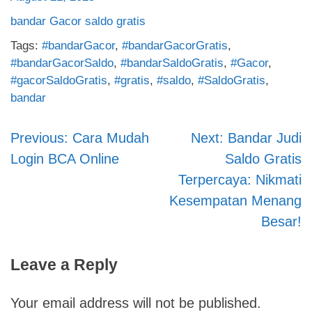
bandar Gacor saldo gratis
Tags:
#bandarGacor
,
#bandarGacorGratis
,
#bandarGacorSaldo
,
#bandarSaldoGratis
,
#Gacor
,
#gacorSaldoGratis
,
#gratis
,
#saldo
,
#SaldoGratis
,
bandar
Previous:
Cara Mudah
Next:
Bandar Judi
Post
Login BCA Online
Saldo Gratis
navigation
Terpercaya: Nikmati
Kesempatan Menang
Besar!
Leave a Reply
Your email address will not be published.