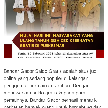
Bandar Gacor Saldo Gratis adalah situs judi
online yang sedang populer di kalangan
penggemar permainan taruhan. Dengan
menawarkan saldo gratis kepada para
pemainnya, Bandar Gacor berhasil menarik
perhatian banyak orang untuk bergabung dan