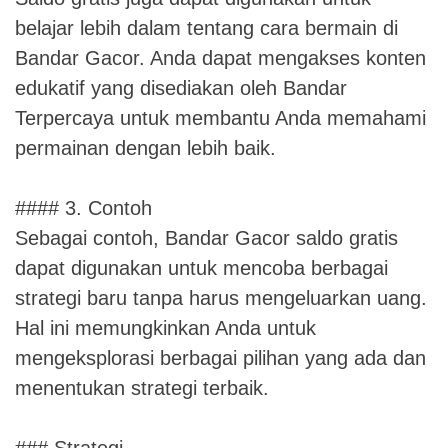
belajar lebih dalam tentang cara bermain di
Bandar Gacor. Anda dapat mengakses konten
edukatif yang disediakan oleh Bandar
Terpercaya untuk membantu Anda memahami
permainan dengan lebih baik.
#### 3. Contoh
Sebagai contoh, Bandar Gacor saldo gratis
dapat digunakan untuk mencoba berbagai
strategi baru tanpa harus mengeluarkan uang.
Hal ini memungkinkan Anda untuk
mengeksplorasi berbagai pilihan yang ada dan
menentukan strategi terbaik.
### Strategi