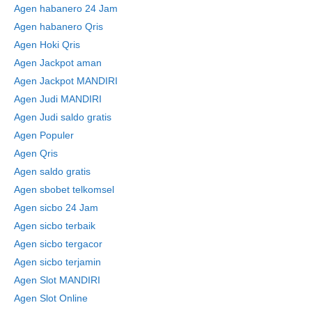
Agen habanero 24 Jam
Agen habanero Qris
Agen Hoki Qris
Agen Jackpot aman
Agen Jackpot MANDIRI
Agen Judi MANDIRI
Agen Judi saldo gratis
Agen Populer
Agen Qris
Agen saldo gratis
Agen sbobet telkomsel
Agen sicbo 24 Jam
Agen sicbo terbaik
Agen sicbo tergacor
Agen sicbo terjamin
Agen Slot MANDIRI
Agen Slot Online