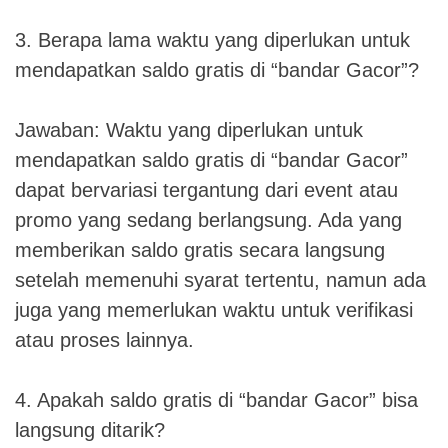
3. Berapa lama waktu yang diperlukan untuk
mendapatkan saldo gratis di “bandar Gacor”?
Jawaban: Waktu yang diperlukan untuk
mendapatkan saldo gratis di “bandar Gacor”
dapat bervariasi tergantung dari event atau
promo yang sedang berlangsung. Ada yang
memberikan saldo gratis secara langsung
setelah memenuhi syarat tertentu, namun ada
juga yang memerlukan waktu untuk verifikasi
atau proses lainnya.
4. Apakah saldo gratis di “bandar Gacor” bisa
langsung ditarik?