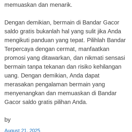
memuaskan dan menarik.
Dengan demikian, bermain di Bandar Gacor
saldo gratis bukanlah hal yang sulit jika Anda
mengikuti panduan yang tepat. Pilihlah Bandar
Terpercaya dengan cermat, manfaatkan
promosi yang ditawarkan, dan nikmati sensasi
bermain tanpa tekanan dan risiko kehilangan
uang. Dengan demikian, Anda dapat
merasakan pengalaman bermain yang
menyenangkan dan memuaskan di Bandar
Gacor saldo gratis pilihan Anda.
by
August 21, 2025