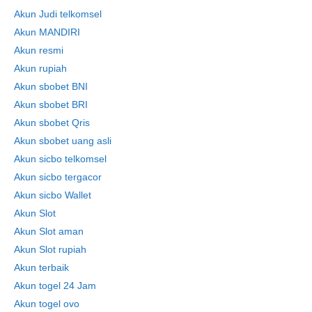
Akun Judi telkomsel
Akun MANDIRI
Akun resmi
Akun rupiah
Akun sbobet BNI
Akun sbobet BRI
Akun sbobet Qris
Akun sbobet uang asli
Akun sicbo telkomsel
Akun sicbo tergacor
Akun sicbo Wallet
Akun Slot
Akun Slot aman
Akun Slot rupiah
Akun terbaik
Akun togel 24 Jam
Akun togel ovo