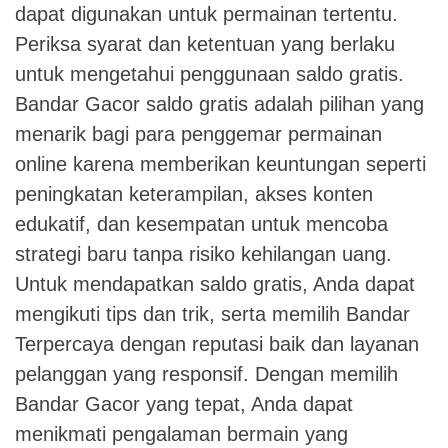
dapat digunakan untuk permainan tertentu.
Periksa syarat dan ketentuan yang berlaku
untuk mengetahui penggunaan saldo gratis.
Bandar Gacor saldo gratis adalah pilihan yang
menarik bagi para penggemar permainan
online karena memberikan keuntungan seperti
peningkatan keterampilan, akses konten
edukatif, dan kesempatan untuk mencoba
strategi baru tanpa risiko kehilangan uang.
Untuk mendapatkan saldo gratis, Anda dapat
mengikuti tips dan trik, serta memilih Bandar
Terpercaya dengan reputasi baik dan layanan
pelanggan yang responsif. Dengan memilih
Bandar Gacor yang tepat, Anda dapat
menikmati pengalaman bermain yang