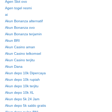
Agen Slot ovo
Agen togel resmi
ai
Akun Bonanza alternatif
Akun Bonanza ovo
Akun Bonanza terjamin
Akun BRI
Akun Casino aman
Akun Casino telkomsel
Akun Casino terjitu
Akun Dana
Akun depo 10k Dipercaya
Akun depo 10k rupiah
Akun depo 10k terjitu
Skip
Akun depo 10k XL
to
Akun depo 5k 24 Jam
content
Akun depo 5k saldo gratis