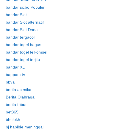
bandar sicbo Populer
bandar Slot
bandar Slot alternatif
bandar Slot Dana
bandar tergacor
bandar togel bagus
bandar togel telkomsel
bandar togel terjitu
bandar XL
bappam tv
bbva
berita ac milan
Berita Olahraga
berita tribun
bet365
bhulekh
bj habibie meninggal