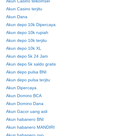
Akun Casino telkomsel
Akun Casino terjitu
Akun Dana
Akun depo 10k Dipercaya
Akun depo 10k rupiah
Akun depo 10k terjitu
Akun depo 10k XL
Akun depo 5k 24 Jam
Akun depo 5k saldo gratis
Akun depo pulsa BNI
Akun depo pulsa terjitu
Akun Dipercaya
Akun Domino BCA
Akun Domino Dana
Akun Gacor uang asli
Akun habanero BNI
Akun habanero MANDIRI
Akun habanero ovo