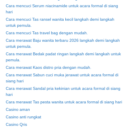
Cara mencuci Serum niacinamide untuk acara formal di siang
hari
Cara mencuci Tas ransel wanita kecil langkah demi langkah
untuk pemula.
Cara mencuci Tas travel bag dengan mudah.
Cara merawat Baju wanita terbaru 2026 langkah demi langkah
untuk pemula.
Cara merawat Bedak padat ringan langkah demi langkah untuk
pemula.
Cara merawat Kaos distro pria dengan mudah.
Cara merawat Sabun cuci muka jerawat untuk acara formal di
siang hari
Cara merawat Sandal pria kekinian untuk acara formal di siang
hari
Cara merawat Tas pesta wanita untuk acara formal di siang hari
Casino aman
Casino anti rungkat
Casino Qris