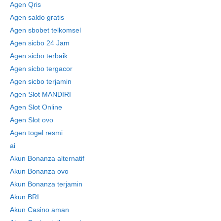
Agen Qris
Agen saldo gratis
Agen sbobet telkomsel
Agen sicbo 24 Jam
Agen sicbo terbaik
Agen sicbo tergacor
Agen sicbo terjamin
Agen Slot MANDIRI
Agen Slot Online
Agen Slot ovo
Agen togel resmi
ai
Akun Bonanza alternatif
Akun Bonanza ovo
Akun Bonanza terjamin
Akun BRI
Akun Casino aman