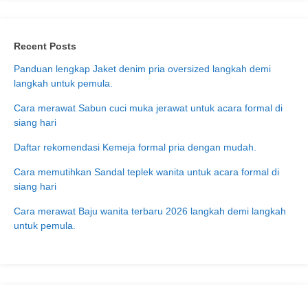
Recent Posts
Panduan lengkap Jaket denim pria oversized langkah demi
langkah untuk pemula.
Cara merawat Sabun cuci muka jerawat untuk acara formal di
siang hari
Daftar rekomendasi Kemeja formal pria dengan mudah.
Cara memutihkan Sandal teplek wanita untuk acara formal di
siang hari
Cara merawat Baju wanita terbaru 2026 langkah demi langkah
untuk pemula.