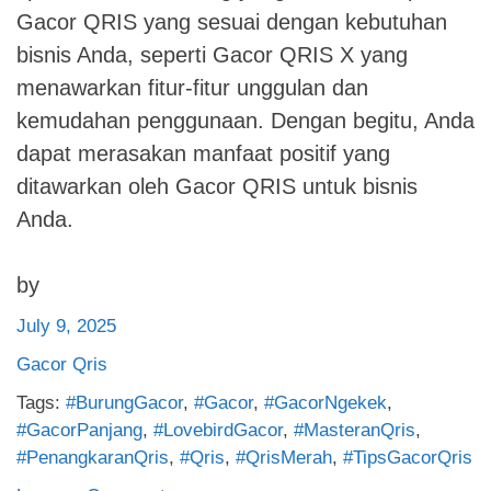
Gacor QRIS yang sesuai dengan kebutuhan
bisnis Anda, seperti Gacor QRIS X yang
menawarkan fitur-fitur unggulan dan
kemudahan penggunaan. Dengan begitu, Anda
dapat merasakan manfaat positif yang
ditawarkan oleh Gacor QRIS untuk bisnis
Anda.
by
July 9, 2025
Gacor Qris
Tags:
#BurungGacor
,
#Gacor
,
#GacorNgekek
,
#GacorPanjang
,
#LovebirdGacor
,
#MasteranQris
,
#PenangkaranQris
,
#Qris
,
#QrisMerah
,
#TipsGacorQris