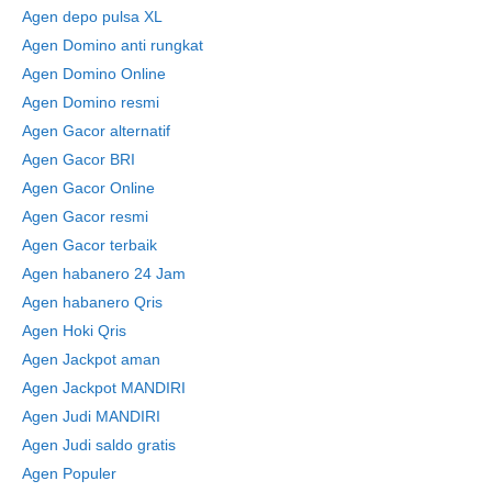
Agen depo pulsa XL
Agen Domino anti rungkat
Agen Domino Online
Agen Domino resmi
Agen Gacor alternatif
Agen Gacor BRI
Agen Gacor Online
Agen Gacor resmi
Agen Gacor terbaik
Agen habanero 24 Jam
Agen habanero Qris
Agen Hoki Qris
Agen Jackpot aman
Agen Jackpot MANDIRI
Agen Judi MANDIRI
Agen Judi saldo gratis
Agen Populer