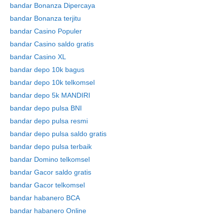
bandar Bonanza Dipercaya
bandar Bonanza terjitu
bandar Casino Populer
bandar Casino saldo gratis
bandar Casino XL
bandar depo 10k bagus
bandar depo 10k telkomsel
bandar depo 5k MANDIRI
bandar depo pulsa BNI
bandar depo pulsa resmi
bandar depo pulsa saldo gratis
bandar depo pulsa terbaik
bandar Domino telkomsel
bandar Gacor saldo gratis
bandar Gacor telkomsel
bandar habanero BCA
bandar habanero Online