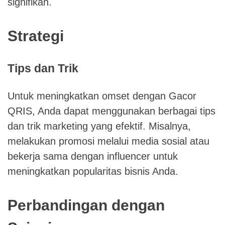
signifikan.
Strategi
Tips dan Trik
Untuk meningkatkan omset dengan Gacor
QRIS, Anda dapat menggunakan berbagai tips
dan trik marketing yang efektif. Misalnya,
melakukan promosi melalui media sosial atau
bekerja sama dengan influencer untuk
meningkatkan popularitas bisnis Anda.
Perbandingan dengan