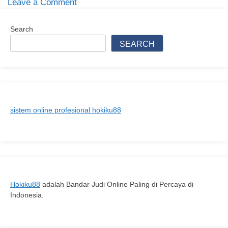
on
Leave a Comment
Tips
Meningkatkan
Search
Omset
SEARCH
dengan
Gacor
QRIS
Terbaru
sistem online profesional hokiku88
Hokiku88
adalah Bandar Judi Online Paling di Percaya di
Indonesia.