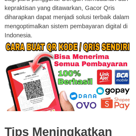
kepraktisan yang ditawarkan, Gacor Qris
diharapkan dapat menjadi solusi terbaik dalam
mengoptimalkan sistem pembayaran digital di
Indonesia.
Tips Meningkatkan