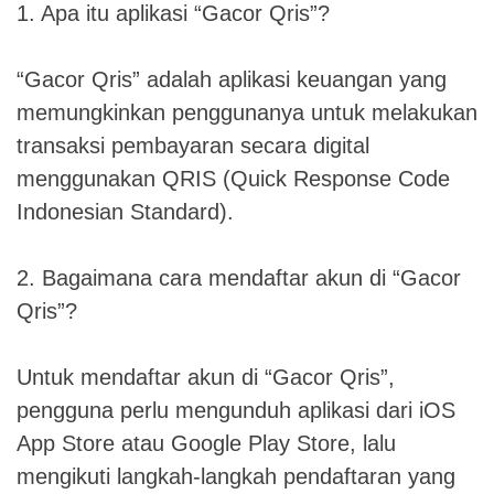
1. Apa itu aplikasi “Gacor Qris”?
“Gacor Qris” adalah aplikasi keuangan yang
memungkinkan penggunanya untuk melakukan
transaksi pembayaran secara digital
menggunakan QRIS (Quick Response Code
Indonesian Standard).
2. Bagaimana cara mendaftar akun di “Gacor
Qris”?
Untuk mendaftar akun di “Gacor Qris”,
pengguna perlu mengunduh aplikasi dari iOS
App Store atau Google Play Store, lalu
mengikuti langkah-langkah pendaftaran yang