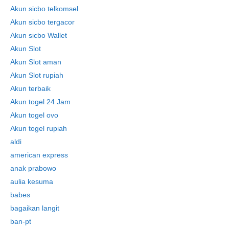
Akun sicbo telkomsel
Akun sicbo tergacor
Akun sicbo Wallet
Akun Slot
Akun Slot aman
Akun Slot rupiah
Akun terbaik
Akun togel 24 Jam
Akun togel ovo
Akun togel rupiah
aldi
american express
anak prabowo
aulia kesuma
babes
bagaikan langit
ban-pt