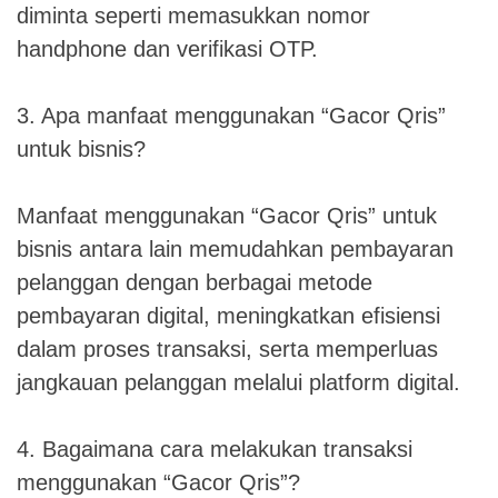
diminta seperti memasukkan nomor
handphone dan verifikasi OTP.
3. Apa manfaat menggunakan “Gacor Qris”
untuk bisnis?
Manfaat menggunakan “Gacor Qris” untuk
bisnis antara lain memudahkan pembayaran
pelanggan dengan berbagai metode
pembayaran digital, meningkatkan efisiensi
dalam proses transaksi, serta memperluas
jangkauan pelanggan melalui platform digital.
4. Bagaimana cara melakukan transaksi
menggunakan “Gacor Qris”?