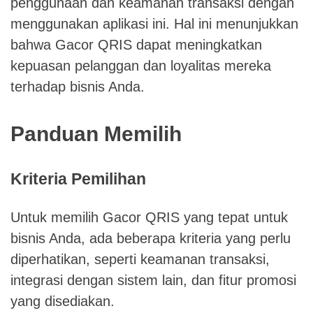
penggunaan dan keamanan transaksi dengan
menggunakan aplikasi ini. Hal ini menunjukkan
bahwa Gacor QRIS dapat meningkatkan
kepuasan pelanggan dan loyalitas mereka
terhadap bisnis Anda.
Panduan Memilih
Kriteria Pemilihan
Untuk memilih Gacor QRIS yang tepat untuk
bisnis Anda, ada beberapa kriteria yang perlu
diperhatikan, seperti keamanan transaksi,
integrasi dengan sistem lain, dan fitur promosi
yang disediakan.