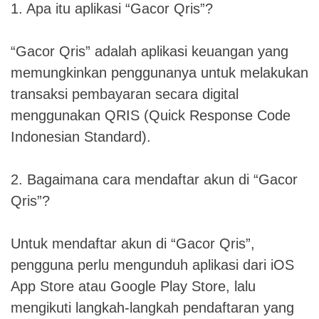
1. Apa itu aplikasi “Gacor Qris”?
“Gacor Qris” adalah aplikasi keuangan yang
memungkinkan penggunanya untuk melakukan
transaksi pembayaran secara digital
menggunakan QRIS (Quick Response Code
Indonesian Standard).
2. Bagaimana cara mendaftar akun di “Gacor
Qris”?
Untuk mendaftar akun di “Gacor Qris”,
pengguna perlu mengunduh aplikasi dari iOS
App Store atau Google Play Store, lalu
mengikuti langkah-langkah pendaftaran yang