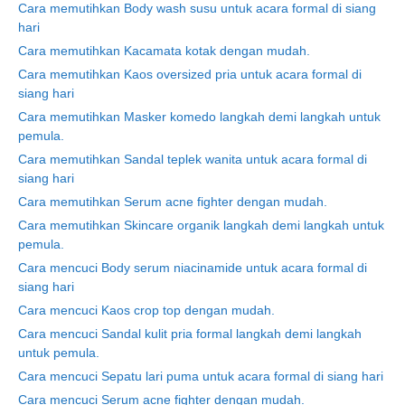
Cara memutihkan Body wash susu untuk acara formal di siang
hari
Cara memutihkan Kacamata kotak dengan mudah.
Cara memutihkan Kaos oversized pria untuk acara formal di
siang hari
Cara memutihkan Masker komedo langkah demi langkah untuk
pemula.
Cara memutihkan Sandal teplek wanita untuk acara formal di
siang hari
Cara memutihkan Serum acne fighter dengan mudah.
Cara memutihkan Skincare organik langkah demi langkah untuk
pemula.
Cara mencuci Body serum niacinamide untuk acara formal di
siang hari
Cara mencuci Kaos crop top dengan mudah.
Cara mencuci Sandal kulit pria formal langkah demi langkah
untuk pemula.
Cara mencuci Sepatu lari puma untuk acara formal di siang hari
Cara mencuci Serum acne fighter dengan mudah.