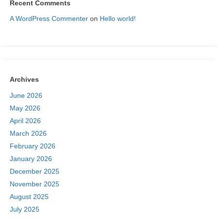
Recent Comments
A WordPress Commenter
on
Hello world!
Archives
June 2026
May 2026
April 2026
March 2026
February 2026
January 2026
December 2025
November 2025
August 2025
July 2025