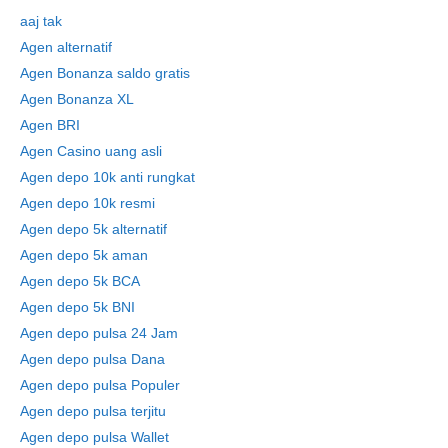
aaj tak
Agen alternatif
Agen Bonanza saldo gratis
Agen Bonanza XL
Agen BRI
Agen Casino uang asli
Agen depo 10k anti rungkat
Agen depo 10k resmi
Agen depo 5k alternatif
Agen depo 5k aman
Agen depo 5k BCA
Agen depo 5k BNI
Agen depo pulsa 24 Jam
Agen depo pulsa Dana
Agen depo pulsa Populer
Agen depo pulsa terjitu
Agen depo pulsa Wallet