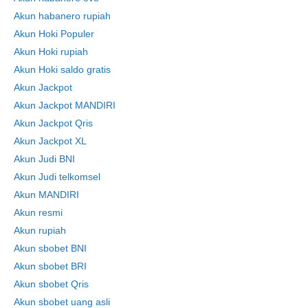
Akun habanero rupiah
Akun Hoki Populer
Akun Hoki rupiah
Akun Hoki saldo gratis
Akun Jackpot
Akun Jackpot MANDIRI
Akun Jackpot Qris
Akun Jackpot XL
Akun Judi BNI
Skip
Akun Judi telkomsel
to
Akun MANDIRI
content
Akun resmi
Akun rupiah
Akun sbobet BNI
Akun sbobet BRI
Akun sbobet Qris
Akun sbobet uang asli