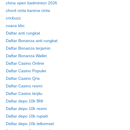
china open badminton 2026
chord cinta karena cinta
cricbuzz
cuaca bbc
Daftar anti rungkat
Daftar Bonanza anti rungkat
Daftar Bonanza terjamin
Daftar Bonanza Wallet
Daftar Casino Online
Daftar Casino Populer
Daftar Casino Qris
Daftar Casino resmi
Daftar Casino terjitu
Daftar depo 10k BNI
Daftar depo 10k resmi
Daftar depo 10k rupiah
Daftar depo 10k telkomsel