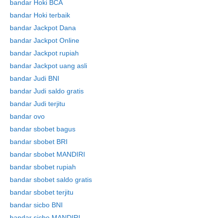
bandar Hoki BCA
bandar Hoki terbaik
bandar Jackpot Dana
bandar Jackpot Online
bandar Jackpot rupiah
bandar Jackpot uang asli
bandar Judi BNI
bandar Judi saldo gratis
bandar Judi terjitu
bandar ovo
bandar sbobet bagus
bandar sbobet BRI
bandar sbobet MANDIRI
bandar sbobet rupiah
bandar sbobet saldo gratis
bandar sbobet terjitu
bandar sicbo BNI
bandar sicbo MANDIRI