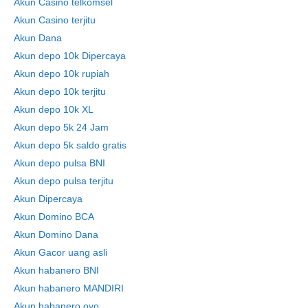
Akun Casino telkomsel
Akun Casino terjitu
Akun Dana
Akun depo 10k Dipercaya
Akun depo 10k rupiah
Akun depo 10k terjitu
Akun depo 10k XL
Akun depo 5k 24 Jam
Akun depo 5k saldo gratis
Akun depo pulsa BNI
Akun depo pulsa terjitu
Akun Dipercaya
Akun Domino BCA
Akun Domino Dana
Akun Gacor uang asli
Akun habanero BNI
Akun habanero MANDIRI
Akun habanero ovo