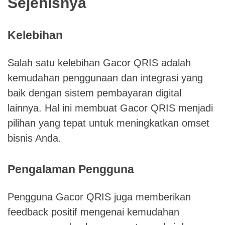
Sejenisnya
Kelebihan
Salah satu kelebihan Gacor QRIS adalah
kemudahan penggunaan dan integrasi yang
baik dengan sistem pembayaran digital
lainnya. Hal ini membuat Gacor QRIS menjadi
pilihan yang tepat untuk meningkatkan omset
bisnis Anda.
Pengalaman Pengguna
Pengguna Gacor QRIS juga memberikan
feedback positif mengenai kemudahan