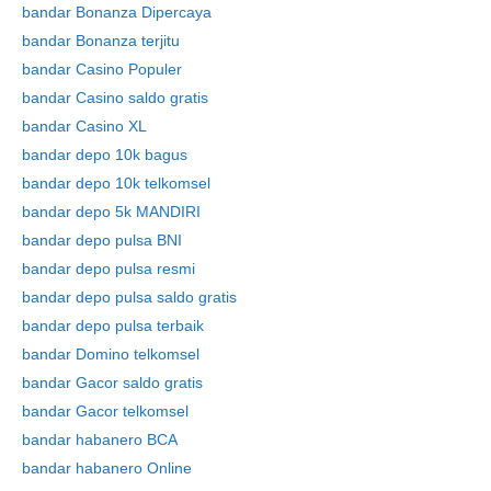
bandar Bonanza Dipercaya
bandar Bonanza terjitu
bandar Casino Populer
bandar Casino saldo gratis
bandar Casino XL
bandar depo 10k bagus
bandar depo 10k telkomsel
bandar depo 5k MANDIRI
bandar depo pulsa BNI
bandar depo pulsa resmi
bandar depo pulsa saldo gratis
bandar depo pulsa terbaik
bandar Domino telkomsel
bandar Gacor saldo gratis
bandar Gacor telkomsel
bandar habanero BCA
bandar habanero Online