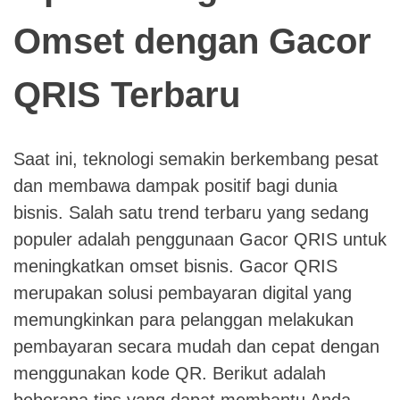
Omset dengan Gacor
QRIS Terbaru
Saat ini, teknologi semakin berkembang pesat
dan membawa dampak positif bagi dunia
bisnis. Salah satu trend terbaru yang sedang
populer adalah penggunaan Gacor QRIS untuk
meningkatkan omset bisnis. Gacor QRIS
merupakan solusi pembayaran digital yang
memungkinkan para pelanggan melakukan
pembayaran secara mudah dan cepat dengan
menggunakan kode QR. Berikut adalah
beberapa tips yang dapat membantu Anda