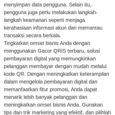
menyimpan data pengguna. Selain itu,
pengguna juga perlu melakukan langkah-
langkah keamanan seperti menjaga
kerahasiaan informasi akun dan memantau
transaksi secara berkala.
Tingkatkan omset bisnis Anda dengan
menggunakan Gacor QRIS terbaru, solusi
pembayaran digital yang memungkinkan
pelanggan membayar dengan mudah melalui
kode QR. Dengan meningkatkan keterampilan
dalam mengelola pembayaran digital dan
memanfaatkan fitur promosi, Anda dapat
menarik lebih banyak pelanggan dan
meningkatkan omset bisnis Anda. Gunakan
tips dan trik marketing yang efektif, dan pilihlah