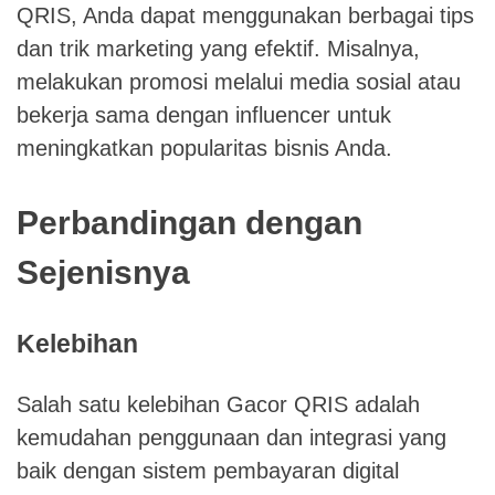
QRIS, Anda dapat menggunakan berbagai tips
dan trik marketing yang efektif. Misalnya,
melakukan promosi melalui media sosial atau
bekerja sama dengan influencer untuk
meningkatkan popularitas bisnis Anda.
Perbandingan dengan
Sejenisnya
Kelebihan
Salah satu kelebihan Gacor QRIS adalah
kemudahan penggunaan dan integrasi yang
baik dengan sistem pembayaran digital