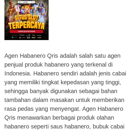
Agen Habanero Qris adalah salah satu agen
penjual produk habanero yang terkenal di
Indonesia. Habanero sendiri adalah jenis cabai
yang memiliki tingkat kepedasan yang tinggi,
sehingga banyak digunakan sebagai bahan
tambahan dalam masakan untuk memberikan
rasa pedas yang menyengat. Agen Habanero
Qris menawarkan berbagai produk olahan
habanero seperti saus habanero, bubuk cabai