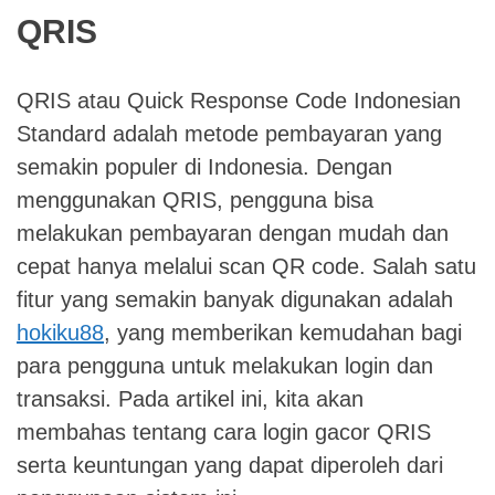
QRIS
QRIS atau Quick Response Code Indonesian
Standard adalah metode pembayaran yang
semakin populer di Indonesia. Dengan
menggunakan QRIS, pengguna bisa
melakukan pembayaran dengan mudah dan
cepat hanya melalui scan QR code. Salah satu
fitur yang semakin banyak digunakan adalah
hokiku88
, yang memberikan kemudahan bagi
para pengguna untuk melakukan login dan
transaksi. Pada artikel ini, kita akan
membahas tentang cara login gacor QRIS
serta keuntungan yang dapat diperoleh dari