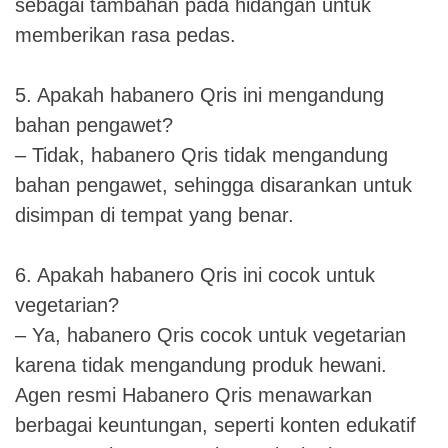
sebagai tambahan pada hidangan untuk
memberikan rasa pedas.
5. Apakah habanero Qris ini mengandung
bahan pengawet?
– Tidak, habanero Qris tidak mengandung
bahan pengawet, sehingga disarankan untuk
disimpan di tempat yang benar.
6. Apakah habanero Qris ini cocok untuk
vegetarian?
– Ya, habanero Qris cocok untuk vegetarian
karena tidak mengandung produk hewani.
Agen resmi Habanero Qris menawarkan
berbagai keuntungan, seperti konten edukatif