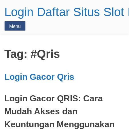
Login Daftar Situs Slo
Menu
Tag:
#Qris
Login Gacor Qris
Login Gacor QRIS: Cara
Mudah Akses dan
Keuntungan Menggunakan