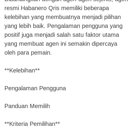
resmi Habanero Qris memiliki beberapa
kelebihan yang membuatnya menjadi pilihan
yang lebih baik. Pengalaman pengguna yang
positif juga menjadi salah satu faktor utama
yang membuat agen ini semakin dipercaya
oleh para pemain.
**Kelebihan**
Pengalaman Pengguna
Panduan Memilih
**Kriteria Pemilihan**