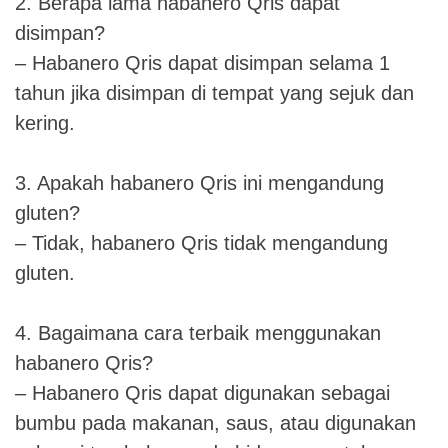
2. Berapa lama habanero Qris dapat
disimpan?
– Habanero Qris dapat disimpan selama 1
tahun jika disimpan di tempat yang sejuk dan
kering.
3. Apakah habanero Qris ini mengandung
gluten?
– Tidak, habanero Qris tidak mengandung
gluten.
4. Bagaimana cara terbaik menggunakan
habanero Qris?
– Habanero Qris dapat digunakan sebagai
bumbu pada makanan, saus, atau digunakan