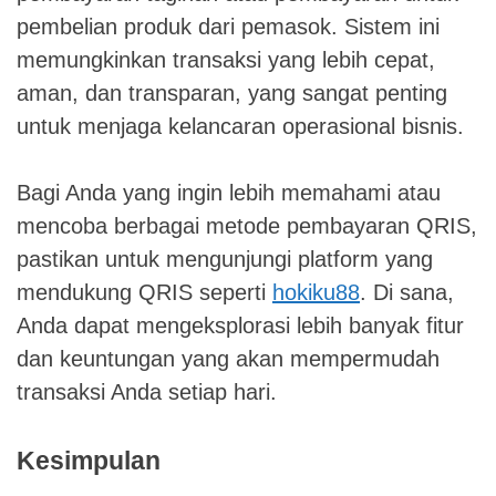
pembelian produk dari pemasok. Sistem ini
memungkinkan transaksi yang lebih cepat,
aman, dan transparan, yang sangat penting
untuk menjaga kelancaran operasional bisnis.
Bagi Anda yang ingin lebih memahami atau
mencoba berbagai metode pembayaran QRIS,
pastikan untuk mengunjungi platform yang
mendukung QRIS seperti
hokiku88
. Di sana,
Anda dapat mengeksplorasi lebih banyak fitur
dan keuntungan yang akan mempermudah
transaksi Anda setiap hari.
Kesimpulan