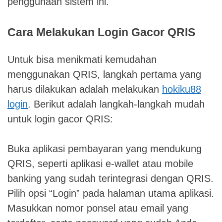
penggunaan sistem ini.
Cara Melakukan Login Gacor QRIS
Untuk bisa menikmati kemudahan
menggunakan QRIS, langkah pertama yang
harus dilakukan adalah melakukan
hokiku88
login
. Berikut adalah langkah-langkah mudah
untuk login gacor QRIS:
Buka aplikasi pembayaran yang mendukung
QRIS, seperti aplikasi e-wallet atau mobile
banking yang sudah terintegrasi dengan QRIS.
Pilih opsi “Login” pada halaman utama aplikasi.
Masukkan nomor ponsel atau email yang