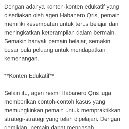
Dengan adanya konten-konten edukatif yang
disediakan oleh agen Habanero Qris, pemain
memiliki kesempatan untuk terus belajar dan
meningkatkan keterampilan dalam bermain.
Semakin banyak pemain belajar, semakin
besar pula peluang untuk mendapatkan
kemenangan.
**Konten Edukatif**
Selain itu, agen resmi Habanero Qris juga
memberikan contoh-contoh kasus yang
memungkinkan pemain untuk mempraktikkan
strategi-strategi yang telah dipelajari. Dengan
demikian, pemain dapat mengasah