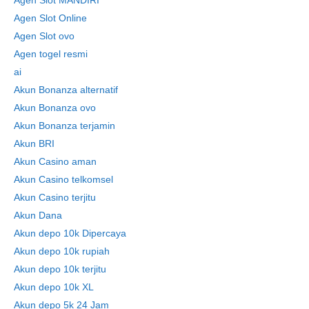
Agen Slot MANDIRI
Agen Slot Online
Agen Slot ovo
Agen togel resmi
ai
Akun Bonanza alternatif
Akun Bonanza ovo
Akun Bonanza terjamin
Akun BRI
Akun Casino aman
Akun Casino telkomsel
Akun Casino terjitu
Akun Dana
Akun depo 10k Dipercaya
Akun depo 10k rupiah
Akun depo 10k terjitu
Akun depo 10k XL
Akun depo 5k 24 Jam