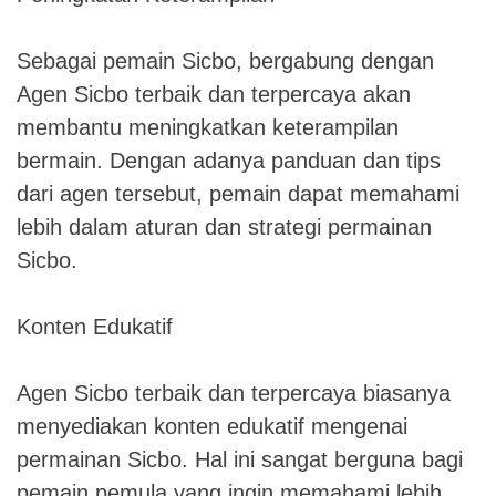
Sebagai pemain Sicbo, bergabung dengan
Agen Sicbo terbaik dan terpercaya akan
membantu meningkatkan keterampilan
bermain. Dengan adanya panduan dan tips
dari agen tersebut, pemain dapat memahami
lebih dalam aturan dan strategi permainan
Sicbo.
Konten Edukatif
Agen Sicbo terbaik dan terpercaya biasanya
menyediakan konten edukatif mengenai
permainan Sicbo. Hal ini sangat berguna bagi
pemain pemula yang ingin memahami lebih