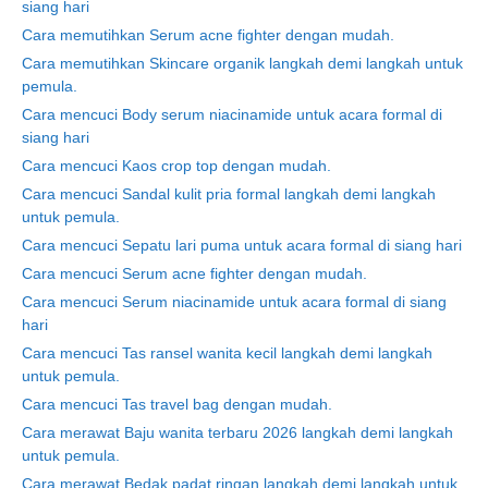
siang hari
Cara memutihkan Serum acne fighter dengan mudah.
Cara memutihkan Skincare organik langkah demi langkah untuk
pemula.
Cara mencuci Body serum niacinamide untuk acara formal di
siang hari
Cara mencuci Kaos crop top dengan mudah.
Cara mencuci Sandal kulit pria formal langkah demi langkah
untuk pemula.
Cara mencuci Sepatu lari puma untuk acara formal di siang hari
Cara mencuci Serum acne fighter dengan mudah.
Cara mencuci Serum niacinamide untuk acara formal di siang
hari
Cara mencuci Tas ransel wanita kecil langkah demi langkah
untuk pemula.
Cara mencuci Tas travel bag dengan mudah.
Cara merawat Baju wanita terbaru 2026 langkah demi langkah
untuk pemula.
Cara merawat Bedak padat ringan langkah demi langkah untuk