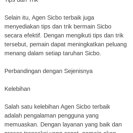
Selain itu, Agen Sicbo terbaik juga
menyediakan tips dan trik bermain Sicbo
secara efektif. Dengan mengikuti tips dan trik
tersebut, pemain dapat meningkatkan peluang
menang dalam setiap taruhan Sicbo.
Perbandingan dengan Sejenisnya
Kelebihan
Salah satu kelebihan Agen Sicbo terbaik
adalah pengalaman pengguna yang
memuaskan. Dengan layanan yang baik dan