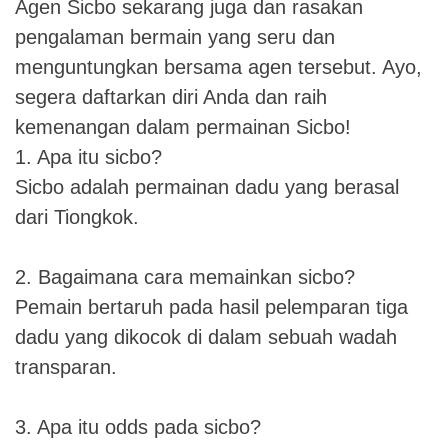
Agen Sicbo sekarang juga dan rasakan
pengalaman bermain yang seru dan
menguntungkan bersama agen tersebut. Ayo,
segera daftarkan diri Anda dan raih
kemenangan dalam permainan Sicbo!
1. Apa itu sicbo?
Sicbo adalah permainan dadu yang berasal
dari Tiongkok.
2. Bagaimana cara memainkan sicbo?
Pemain bertaruh pada hasil pelemparan tiga
dadu yang dikocok di dalam sebuah wadah
transparan.
3. Apa itu odds pada sicbo?