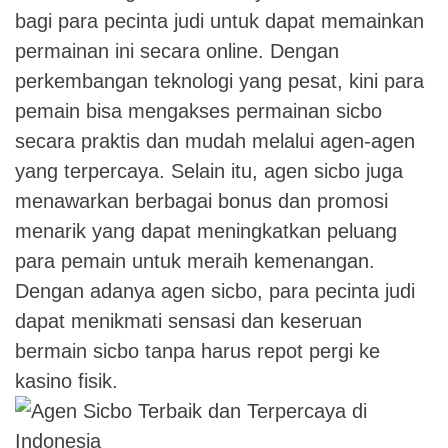
bagi para pecinta judi untuk dapat memainkan
permainan ini secara online. Dengan
perkembangan teknologi yang pesat, kini para
pemain bisa mengakses permainan sicbo
secara praktis dan mudah melalui agen-agen
yang terpercaya. Selain itu, agen sicbo juga
menawarkan berbagai bonus dan promosi
menarik yang dapat meningkatkan peluang
para pemain untuk meraih kemenangan.
Dengan adanya agen sicbo, para pecinta judi
dapat menikmati sensasi dan keseruan
bermain sicbo tanpa harus repot pergi ke
kasino fisik.