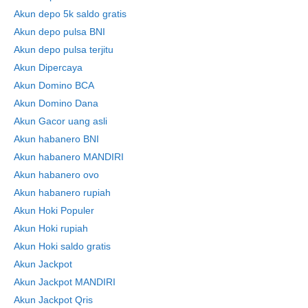
Akun depo 5k saldo gratis
Akun depo pulsa BNI
Akun depo pulsa terjitu
Akun Dipercaya
Akun Domino BCA
Akun Domino Dana
Akun Gacor uang asli
Akun habanero BNI
Akun habanero MANDIRI
Akun habanero ovo
Akun habanero rupiah
Akun Hoki Populer
Akun Hoki rupiah
Akun Hoki saldo gratis
Akun Jackpot
Akun Jackpot MANDIRI
Akun Jackpot Qris