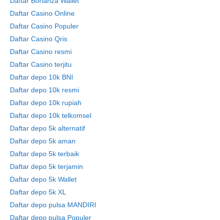
Daftar Bonanza Wallet
Daftar Casino Online
Daftar Casino Populer
Daftar Casino Qris
Daftar Casino resmi
Daftar Casino terjitu
Daftar depo 10k BNI
Daftar depo 10k resmi
Daftar depo 10k rupiah
Daftar depo 10k telkomsel
Daftar depo 5k alternatif
Daftar depo 5k aman
Daftar depo 5k terbaik
Daftar depo 5k terjamin
Daftar depo 5k Wallet
Daftar depo 5k XL
Daftar depo pulsa MANDIRI
Daftar depo pulsa Populer