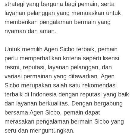
strategi yang berguna bagi pemain, serta
layanan pelanggan yang memuaskan untuk
memberikan pengalaman bermain yang
nyaman dan aman.
Untuk memilih Agen Sicbo terbaik, pemain
perlu memperhatikan kriteria seperti lisensi
resmi, reputasi, layanan pelanggan, dan
variasi permainan yang ditawarkan. Agen
Sicbo merupakan salah satu rekomendasi
terbaik di Indonesia dengan reputasi yang baik
dan layanan berkualitas. Dengan bergabung
bersama Agen Sicbo, pemain dapat
merasakan pengalaman bermain Sicbo yang
seru dan menguntungkan.