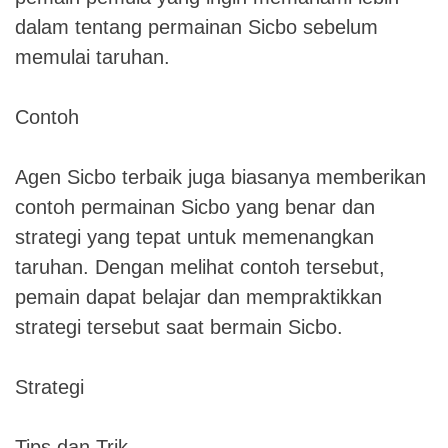
dalam tentang permainan Sicbo sebelum
memulai taruhan.
Contoh
Agen Sicbo terbaik juga biasanya memberikan
contoh permainan Sicbo yang benar dan
strategi yang tepat untuk memenangkan
taruhan. Dengan melihat contoh tersebut,
pemain dapat belajar dan mempraktikkan
strategi tersebut saat bermain Sicbo.
Strategi
Tips dan Trik