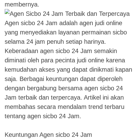
membernya.
Agen sicbo 24 Jam adalah agen judi online
yang menyediakan layanan permainan sicbo
selama 24 jam penuh setiap harinya.
Keberadaan agen sicbo 24 Jam semakin
diminati oleh para pecinta judi online karena
kemudahan akses yang dapat dinikmati kapan
saja. Berbagai keuntungan dapat diperoleh
dengan bergabung bersama agen sicbo 24
Jam terbaik dan terpercaya. Artikel ini akan
membahas secara mendalam trend terbaru
tentang agen sicbo 24 Jam.
Keuntungan Agen sicbo 24 Jam