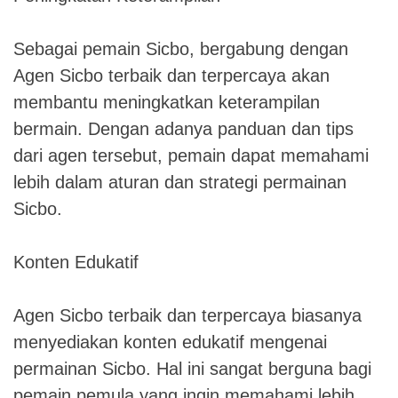
Sebagai pemain Sicbo, bergabung dengan
Agen Sicbo terbaik dan terpercaya akan
membantu meningkatkan keterampilan
bermain. Dengan adanya panduan dan tips
dari agen tersebut, pemain dapat memahami
lebih dalam aturan dan strategi permainan
Sicbo.
Konten Edukatif
Agen Sicbo terbaik dan terpercaya biasanya
menyediakan konten edukatif mengenai
permainan Sicbo. Hal ini sangat berguna bagi
pemain pemula yang ingin memahami lebih