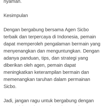
nyaman.
Kesimpulan
Dengan bergabung bersama Agen Sicbo
terbaik dan terpercaya di Indonesia, pemain
dapat memperoleh pengalaman bermain yang
menyenangkan dan menguntungkan. Dengan
adanya panduan, tips, dan strategi yang
diberikan oleh agen, pemain dapat
meningkatkan keterampilan bermain dan
memenangkan taruhan dalam permainan
Sicbo.
Jadi, jangan ragu untuk bergabung dengan