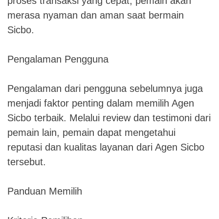
proses transaksi yang cepat, pemain akan
merasa nyaman dan aman saat bermain
Sicbo.
Pengalaman Pengguna
Pengalaman dari pengguna sebelumnya juga
menjadi faktor penting dalam memilih Agen
Sicbo terbaik. Melalui review dan testimoni dari
pemain lain, pemain dapat mengetahui
reputasi dan kualitas layanan dari Agen Sicbo
tersebut.
Panduan Memilih