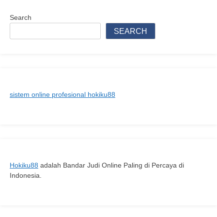
Agen
Sicbo
Search
24
SEARCH
Jam
Terbaik
dan
Terpercaya
sistem online profesional hokiku88
Hokiku88
adalah Bandar Judi Online Paling di Percaya di
Indonesia.