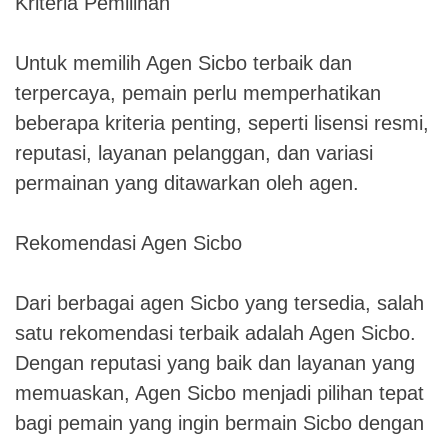
Kriteria Pemilihan
Untuk memilih Agen Sicbo terbaik dan
terpercaya, pemain perlu memperhatikan
beberapa kriteria penting, seperti lisensi resmi,
reputasi, layanan pelanggan, dan variasi
permainan yang ditawarkan oleh agen.
Rekomendasi Agen Sicbo
Dari berbagai agen Sicbo yang tersedia, salah
satu rekomendasi terbaik adalah Agen Sicbo.
Dengan reputasi yang baik dan layanan yang
memuaskan, Agen Sicbo menjadi pilihan tepat
bagi pemain yang ingin bermain Sicbo dengan