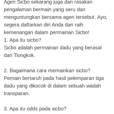
Agen Sicbo sekarang juga dan rasakan
pengalaman bermain yang seru dan
menguntungkan bersama agen tersebut. Ayo,
segera daftarkan diri Anda dan raih
kemenangan dalam permainan Sicbo!
1. Apa itu sicbo?
Sicbo adalah permainan dadu yang berasal
dari Tiongkok.
2. Bagaimana cara memainkan sicbo?
Pemain bertaruh pada hasil pelemparan tiga
dadu yang dikocok di dalam sebuah wadah
transparan.
3. Apa itu odds pada sicbo?