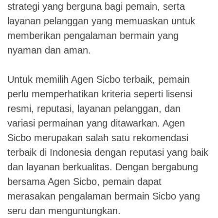
strategi yang berguna bagi pemain, serta
layanan pelanggan yang memuaskan untuk
memberikan pengalaman bermain yang
nyaman dan aman.
Untuk memilih Agen Sicbo terbaik, pemain
perlu memperhatikan kriteria seperti lisensi
resmi, reputasi, layanan pelanggan, dan
variasi permainan yang ditawarkan. Agen
Sicbo merupakan salah satu rekomendasi
terbaik di Indonesia dengan reputasi yang baik
dan layanan berkualitas. Dengan bergabung
bersama Agen Sicbo, pemain dapat
merasakan pengalaman bermain Sicbo yang
seru dan menguntungkan.