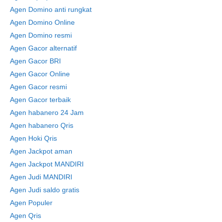
Agen Domino anti rungkat
Agen Domino Online
Agen Domino resmi
Agen Gacor alternatif
Agen Gacor BRI
Agen Gacor Online
Agen Gacor resmi
Agen Gacor terbaik
Agen habanero 24 Jam
Agen habanero Qris
Agen Hoki Qris
Agen Jackpot aman
Agen Jackpot MANDIRI
Agen Judi MANDIRI
Agen Judi saldo gratis
Agen Populer
Agen Qris