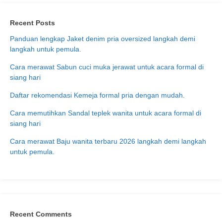
Recent Posts
Panduan lengkap Jaket denim pria oversized langkah demi
langkah untuk pemula.
Cara merawat Sabun cuci muka jerawat untuk acara formal di
siang hari
Daftar rekomendasi Kemeja formal pria dengan mudah.
Cara memutihkan Sandal teplek wanita untuk acara formal di
siang hari
Cara merawat Baju wanita terbaru 2026 langkah demi langkah
untuk pemula.
Recent Comments