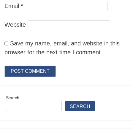
Email
*
Website
Save my name, email, and website in this
browser for the next time I comment.
Search
SEARCH