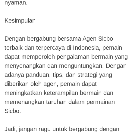
nyaman.
Kesimpulan
Dengan bergabung bersama Agen Sicbo
terbaik dan terpercaya di Indonesia, pemain
dapat memperoleh pengalaman bermain yang
menyenangkan dan menguntungkan. Dengan
adanya panduan, tips, dan strategi yang
diberikan oleh agen, pemain dapat
meningkatkan keterampilan bermain dan
memenangkan taruhan dalam permainan
Sicbo.
Jadi, jangan ragu untuk bergabung dengan