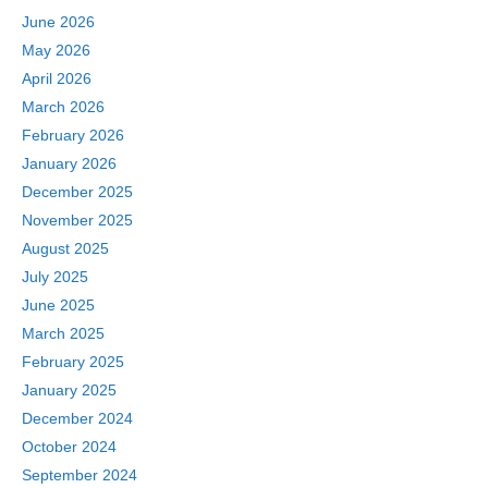
June 2026
May 2026
April 2026
March 2026
February 2026
January 2026
December 2025
November 2025
August 2025
July 2025
June 2025
March 2025
February 2025
January 2025
December 2024
October 2024
September 2024