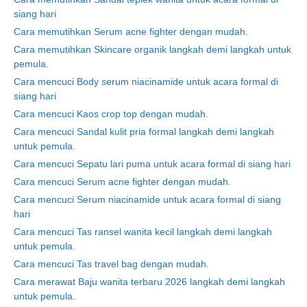
siang hari
Cara memutihkan Serum acne fighter dengan mudah.
Cara memutihkan Skincare organik langkah demi langkah untuk
pemula.
Cara mencuci Body serum niacinamide untuk acara formal di
siang hari
Cara mencuci Kaos crop top dengan mudah.
Cara mencuci Sandal kulit pria formal langkah demi langkah
untuk pemula.
Cara mencuci Sepatu lari puma untuk acara formal di siang hari
Cara mencuci Serum acne fighter dengan mudah.
Cara mencuci Serum niacinamide untuk acara formal di siang
hari
Cara mencuci Tas ransel wanita kecil langkah demi langkah
untuk pemula.
Cara mencuci Tas travel bag dengan mudah.
Cara merawat Baju wanita terbaru 2026 langkah demi langkah
untuk pemula.