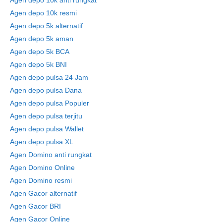
Agen depo 10k anti rungkat
Agen depo 10k resmi
Agen depo 5k alternatif
Agen depo 5k aman
Agen depo 5k BCA
Agen depo 5k BNI
Agen depo pulsa 24 Jam
Agen depo pulsa Dana
Agen depo pulsa Populer
Agen depo pulsa terjitu
Agen depo pulsa Wallet
Agen depo pulsa XL
Agen Domino anti rungkat
Agen Domino Online
Agen Domino resmi
Agen Gacor alternatif
Agen Gacor BRI
Agen Gacor Online