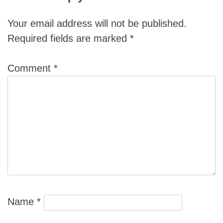
Your email address will not be published.
Required fields are marked
*
Comment
*
Name
*