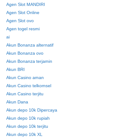
Agen Slot MANDIRI
Agen Slot Online
Agen Slot ovo
Agen togel resmi
ai
Akun Bonanza alternatif
Akun Bonanza ovo
Akun Bonanza terjamin
Akun BRI
Akun Casino aman
Akun Casino telkomsel
Akun Casino terjitu
Akun Dana
Akun depo 10k Dipercaya
Akun depo 10k rupiah
Akun depo 10k terjitu
Akun depo 10k XL