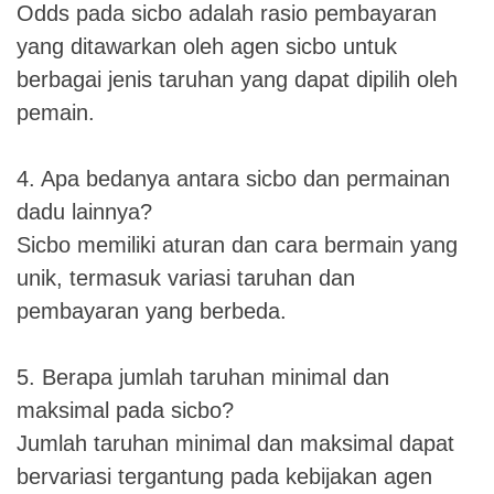
Odds pada sicbo adalah rasio pembayaran
yang ditawarkan oleh agen sicbo untuk
berbagai jenis taruhan yang dapat dipilih oleh
pemain.
4. Apa bedanya antara sicbo dan permainan
dadu lainnya?
Sicbo memiliki aturan dan cara bermain yang
unik, termasuk variasi taruhan dan
pembayaran yang berbeda.
5. Berapa jumlah taruhan minimal dan
maksimal pada sicbo?
Jumlah taruhan minimal dan maksimal dapat
bervariasi tergantung pada kebijakan agen