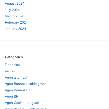
August 2024
July 2024
March 2024
February 2024
January 2024
Categories
7 sebelas
aaj tak
Agen alternatif
Agen Bonanza saldo gratis
Agen Bonanza XL
Agen BRI
Agen Casino uang asli