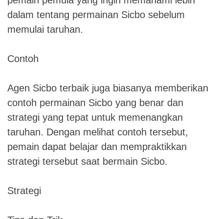
dalam tentang permainan Sicbo sebelum
memulai taruhan.
Contoh
Agen Sicbo terbaik juga biasanya memberikan
contoh permainan Sicbo yang benar dan
strategi yang tepat untuk memenangkan
taruhan. Dengan melihat contoh tersebut,
pemain dapat belajar dan mempraktikkan
strategi tersebut saat bermain Sicbo.
Strategi