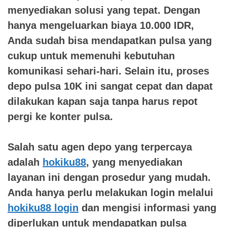
menyediakan solusi yang tepat. Dengan
hanya mengeluarkan biaya 10.000 IDR,
Anda sudah bisa mendapatkan pulsa yang
cukup untuk memenuhi kebutuhan
komunikasi sehari-hari. Selain itu, proses
depo pulsa 10K ini sangat cepat dan dapat
dilakukan kapan saja tanpa harus repot
pergi ke konter pulsa.
Salah satu agen depo yang terpercaya
adalah
hokiku88
, yang menyediakan
layanan ini dengan prosedur yang mudah.
Anda hanya perlu melakukan login melalui
hokiku88 login
dan mengisi informasi yang
diperlukan untuk mendapatkan pulsa