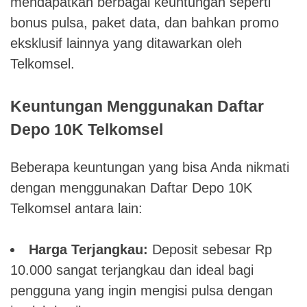
mendapatkan berbagai keuntungan seperti
bonus pulsa, paket data, dan bahkan promo
eksklusif lainnya yang ditawarkan oleh
Telkomsel.
Keuntungan Menggunakan Daftar
Depo 10K Telkomsel
Beberapa keuntungan yang bisa Anda nikmati
dengan menggunakan Daftar Depo 10K
Telkomsel antara lain:
Harga Terjangkau:
Deposit sebesar Rp
10.000 sangat terjangkau dan ideal bagi
pengguna yang ingin mengisi pulsa dengan