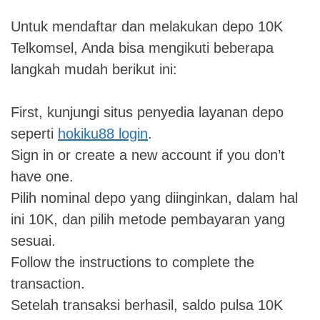
Untuk mendaftar dan melakukan depo 10K
Telkomsel, Anda bisa mengikuti beberapa
langkah mudah berikut ini:
First, kunjungi situs penyedia layanan depo
seperti
hokiku88 login
.
Sign in or create a new account if you don’t
have one.
Pilih nominal depo yang diinginkan, dalam hal
ini 10K, dan pilih metode pembayaran yang
sesuai.
Follow the instructions to complete the
transaction.
Setelah transaksi berhasil, saldo pulsa 10K