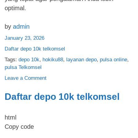
optimal.
by
admin
January 23, 2026
Daftar depo 10k telkomsel
Tags:
depo 10k
,
hokiku88
,
layanan depo
,
pulsa online
,
pulsa Telkomsel
on
Leave a Comment
Daftar
depo
Daftar depo 10k telkomsel
10k
telkomsel
html
Copy code