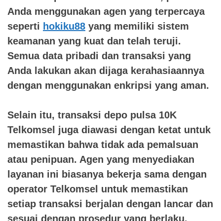
Anda menggunakan agen yang terpercaya
seperti
hokiku88
yang memiliki sistem
keamanan yang kuat dan telah teruji.
Semua data pribadi dan transaksi yang
Anda lakukan akan dijaga kerahasiaannya
dengan menggunakan enkripsi yang aman.
Selain itu, transaksi depo pulsa 10K
Telkomsel juga diawasi dengan ketat untuk
memastikan bahwa tidak ada pemalsuan
atau penipuan. Agen yang menyediakan
layanan ini biasanya bekerja sama dengan
operator Telkomsel untuk memastikan
setiap transaksi berjalan dengan lancar dan
sesuai dengan prosedur yang berlaku.