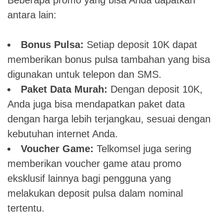
Beberapa promo yang bisa Anda dapatkan
antara lain:
Bonus Pulsa:
Setiap deposit 10K dapat
memberikan bonus pulsa tambahan yang bisa
digunakan untuk telepon dan SMS.
Paket Data Murah:
Dengan deposit 10K,
Anda juga bisa mendapatkan paket data
dengan harga lebih terjangkau, sesuai dengan
kebutuhan internet Anda.
Voucher Game:
Telkomsel juga sering
memberikan voucher game atau promo
eksklusif lainnya bagi pengguna yang
melakukan deposit pulsa dalam nominal
tertentu.