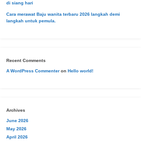
di siang hari
Cara merawat Baju wanita terbaru 2026 langkah demi
langkah untuk pemula.
Recent Comments
A WordPress Commenter
on
Hello world!
Archives
June 2026
May 2026
April 2026