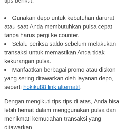
tips berikut:
Gunakan depo untuk kebutuhan darurat
atau saat Anda membutuhkan pulsa cepat
tanpa harus pergi ke counter.
Selalu periksa saldo sebelum melakukan
transaksi untuk memastikan Anda tidak
kekurangan pulsa.
Manfaatkan berbagai promo atau diskon
yang sering ditawarkan oleh layanan depo,
seperti
hokiku88 link alternatif
.
Dengan mengikuti tips-tips di atas, Anda bisa
lebih hemat dalam menggunakan pulsa dan
menikmati kemudahan transaksi yang
ditawarkan.