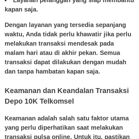
kapan saja.
Dengan layanan yang tersedia sepanjang
waktu, Anda tidak perlu khawatir jika perlu
melakukan transaksi mendesak pada
malam hari atau di akhir pekan. Semua
transaksi dapat dilakukan dengan mudah
dan tanpa hambatan kapan saja.
Keamanan dan Keandalan Transaksi
Depo 10K Telkomsel
Keamanan adalah salah satu faktor utama
yang perlu diperhatikan saat melakukan
transaksi pulsa online. Untuk itu, pastikan