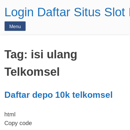
Login Daftar Situs Slo
Menu
Tag:
isi ulang
Telkomsel
Daftar depo 10k telkomsel
html
Copy code