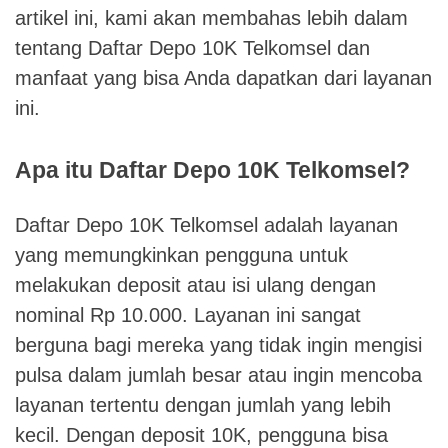
artikel ini, kami akan membahas lebih dalam
tentang Daftar Depo 10K Telkomsel dan
manfaat yang bisa Anda dapatkan dari layanan
ini.
Apa itu Daftar Depo 10K Telkomsel?
Daftar Depo 10K Telkomsel adalah layanan
yang memungkinkan pengguna untuk
melakukan deposit atau isi ulang dengan
nominal Rp 10.000. Layanan ini sangat
berguna bagi mereka yang tidak ingin mengisi
pulsa dalam jumlah besar atau ingin mencoba
layanan tertentu dengan jumlah yang lebih
kecil. Dengan deposit 10K, pengguna bisa