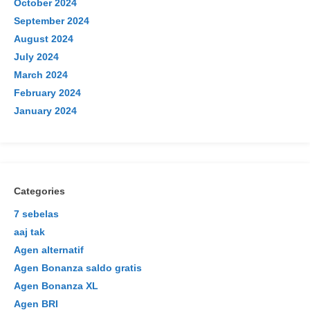
October 2024
September 2024
August 2024
July 2024
March 2024
February 2024
January 2024
Categories
7 sebelas
aaj tak
Agen alternatif
Agen Bonanza saldo gratis
Agen Bonanza XL
Agen BRI