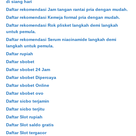
di siang hari
Daftar rekomendasi Jam tangan rantai pria dengan mudah.
Daftar rekomendasi Kemeja formal pria dengan mudah.
Daftar rekomendasi Rok plisket langkah demi langkah
untuk pemula.
Daftar rekomendasi Serum niacinamide langkah demi
langkah untuk pemula.
Daftar rupiah
Daftar sbobet
Daftar sbobet 24 Jam
Daftar sbobet Dipercaya
Daftar sbobet Online
Daftar sbobet ovo
Daftar sicbo terjamin
Daftar sicbo terjitu
Daftar Slot rupiah
Daftar Slot saldo gratis
Daftar Slot tergacor