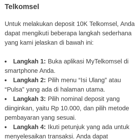
Telkomsel
Untuk melakukan deposit 10K Telkomsel, Anda
dapat mengikuti beberapa langkah sederhana
yang kami jelaskan di bawah ini:
Langkah 1:
Buka aplikasi MyTelkomsel di
smartphone Anda.
Langkah 2:
Pilih menu “Isi Ulang” atau
“Pulsa” yang ada di halaman utama.
Langkah 3:
Pilih nominal deposit yang
diinginkan, yaitu Rp 10.000, dan pilih metode
pembayaran yang sesuai.
Langkah 4:
Ikuti petunjuk yang ada untuk
menyelesaikan transaksi. Anda dapat