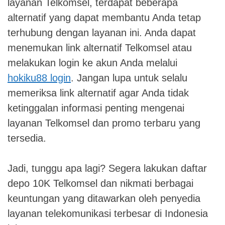
layanan Telkomsel, terdapat beberapa
alternatif yang dapat membantu Anda tetap
terhubung dengan layanan ini. Anda dapat
menemukan link alternatif Telkomsel atau
melakukan login ke akun Anda melalui
hokiku88 login
. Jangan lupa untuk selalu
memeriksa link alternatif agar Anda tidak
ketinggalan informasi penting mengenai
layanan Telkomsel dan promo terbaru yang
tersedia.
Jadi, tunggu apa lagi? Segera lakukan daftar
depo 10K Telkomsel dan nikmati berbagai
keuntungan yang ditawarkan oleh penyedia
layanan telekomunikasi terbesar di Indonesia