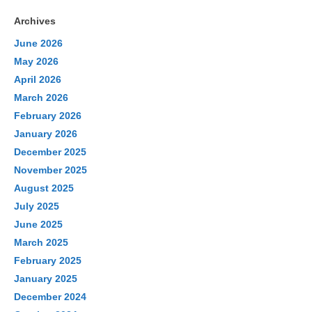
Archives
June 2026
May 2026
April 2026
March 2026
February 2026
January 2026
December 2025
November 2025
August 2025
July 2025
June 2025
March 2025
February 2025
January 2025
December 2024