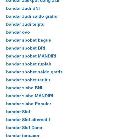
bandar Jackpot uang asli
bandar Judi BNI
bandar Judi saldo gratis
bandar Judi terjitu
bandar ovo
bandar sbobet bagus
bandar sbobet BRI
bandar sbobet MANDIRI
bandar sbobet rupiah
bandar sbobet saldo gratis
bandar sbobet terjitu
bandar sicbo BNI
bandar sicbo MANDIRI
bandar sicbo Populer
bandar Slot
bandar Slot alternatif
bandar Slot Dana
bandar tergacor