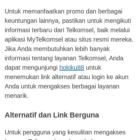
Untuk memanfaatkan promo dan berbagai
keuntungan lainnya, pastikan untuk mengikuti
informasi terbaru dari Telkomsel, baik melalui
aplikasi MyTelkomsel atau situs resmi mereka.
Jika Anda membutuhkan lebih banyak
informasi tentang layanan Telkomsel, Anda
dapat mengunjungi
hokiku88
untuk
menemukan link alternatif atau login ke akun
Anda untuk mengakses berbagai layanan
menarik.
Alternatif dan Link Berguna
Untuk pengguna yang kesulitan mengakses