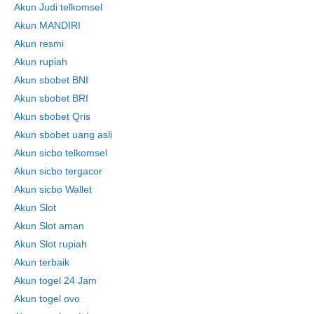
Akun Judi telkomsel
Akun MANDIRI
Akun resmi
Akun rupiah
Akun sbobet BNI
Akun sbobet BRI
Akun sbobet Qris
Akun sbobet uang asli
Akun sicbo telkomsel
Akun sicbo tergacor
Akun sicbo Wallet
Akun Slot
Akun Slot aman
Akun Slot rupiah
Akun terbaik
Akun togel 24 Jam
Akun togel ovo