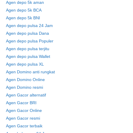
Agen depo 5k aman
Agen depo 5k BCA
Agen depo 5k BNI
Agen depo pulsa 24 Jam
Agen depo pulsa Dana
Agen depo pulsa Populer
Agen depo pulsa terjitu
Agen depo pulsa Wallet
Agen depo pulsa XL
Agen Domino anti rungkat
Agen Domino Online
Agen Domino resmi
Agen Gacor alternatif
Agen Gacor BRI
Agen Gacor Online
Agen Gacor resmi
Agen Gacor terbaik