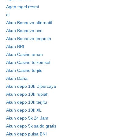
Agen togel resmi
ai
Akun Bonanza alternatif
Akun Bonanza ovo
Akun Bonanza terjamin
Akun BRI
Akun Casino aman
Akun Casino telkomsel
Akun Casino terjitu
Akun Dana
Akun depo 10k Dipercaya
Akun depo 10k rupiah
Akun depo 10k terjitu
Akun depo 10k XL
Akun depo 5k 24 Jam
Akun depo 5k saldo gratis
Akun depo pulsa BNI