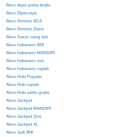
Akun depo pulsa terjitu
Akun Dipercaya
Akun Domino BCA
Akun Domino Dana
Akun Gacor uang asli
Akun habanero BNI
Akun habanero MANDIRI
Akun habanero ovo
Akun habanero rupiah
Akun Hoki Populer
Akun Hoki rupiah
Akun Hoki saldo gratis
Akun Jackpot
Akun Jackpot MANDIRI
Skip
Akun Jackpot Qris
to
content
Akun Jackpot XL
Akun Judi BNI