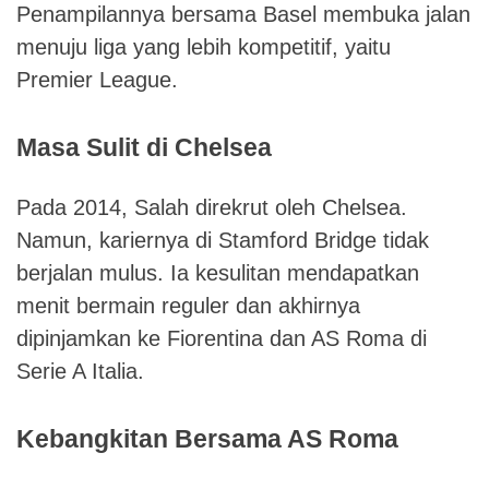
Penampilannya bersama Basel membuka jalan
menuju liga yang lebih kompetitif, yaitu
Premier League.
Masa Sulit di Chelsea
Pada 2014, Salah direkrut oleh Chelsea.
Namun, kariernya di Stamford Bridge tidak
berjalan mulus. Ia kesulitan mendapatkan
menit bermain reguler dan akhirnya
dipinjamkan ke Fiorentina dan AS Roma di
Serie A Italia.
Kebangkitan Bersama AS Roma