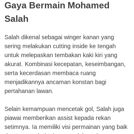
Gaya Bermain Mohamed
Salah
Salah dikenal sebagai winger kanan yang
sering melakukan cutting inside ke tengah
untuk melepaskan tembakan kaki kiri yang
akurat. Kombinasi kecepatan, keseimbangan,
serta kecerdasan membaca ruang
menjadikannya ancaman konstan bagi
pertahanan lawan.
Selain kemampuan mencetak gol, Salah juga
piawai memberikan assist kepada rekan
setimnya. Ia memiliki visi permainan yang baik