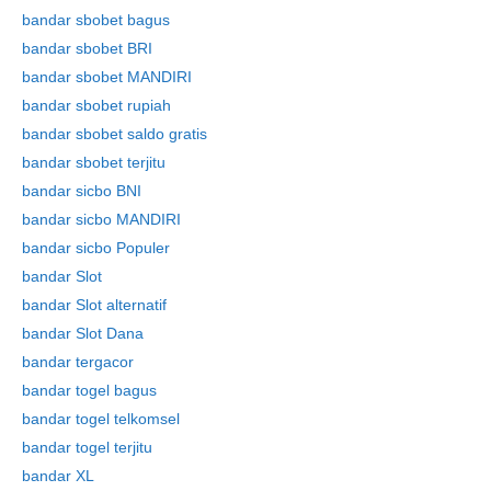
bandar sbobet bagus
bandar sbobet BRI
bandar sbobet MANDIRI
bandar sbobet rupiah
bandar sbobet saldo gratis
bandar sbobet terjitu
bandar sicbo BNI
bandar sicbo MANDIRI
bandar sicbo Populer
bandar Slot
bandar Slot alternatif
bandar Slot Dana
bandar tergacor
bandar togel bagus
bandar togel telkomsel
bandar togel terjitu
bandar XL