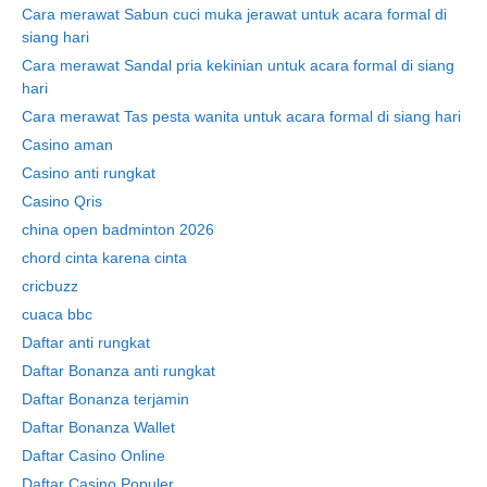
Cara merawat Sabun cuci muka jerawat untuk acara formal di
siang hari
Cara merawat Sandal pria kekinian untuk acara formal di siang
hari
Cara merawat Tas pesta wanita untuk acara formal di siang hari
Casino aman
Casino anti rungkat
Casino Qris
china open badminton 2026
chord cinta karena cinta
cricbuzz
cuaca bbc
Daftar anti rungkat
Daftar Bonanza anti rungkat
Daftar Bonanza terjamin
Daftar Bonanza Wallet
Daftar Casino Online
Daftar Casino Populer