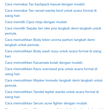
Cara memakai Tas backpack kasual dengan mudah.
Cara memakai Tas ransel wanita kecil untuk acara formal di
siang hari
Cara memilih Ciput ninja dengan mudah.
Cara memilih Sepatu lari nike pria langkah demi langkah untuk
pemula.
Cara memutihkan Body lotion aroma parfum langkah demi
langkah untuk pemula.
Cara memutihkan Body wash susu untuk acara formal di siang
hari
Cara memutihkan Kacamata kotak dengan mudah.
Cara memutihkan Kaos oversized pria untuk acara formal di
siang hari
Cara memutihkan Masker komedo langkah demi langkah untuk
pemula.
Cara memutihkan Sandal teplek wanita untuk acara formal di
siang hari
Cara memutihkan Serum acne fighter dengan mudah.