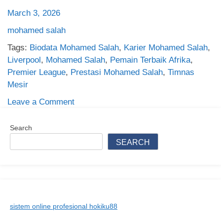
March 3, 2026
mohamed salah
Tags:
Biodata Mohamed Salah
,
Karier Mohamed Salah
,
Liverpool
,
Mohamed Salah
,
Pemain Terbaik Afrika
,
Premier League
,
Prestasi Mohamed Salah
,
Timnas
Mesir
on
Leave a Comment
Mohamed
Salah:
Search
Perjalanan
SEARCH
Karier,
Prestasi
Gemilang,
dan
Fakta
sistem online profesional hokiku88
Menarik