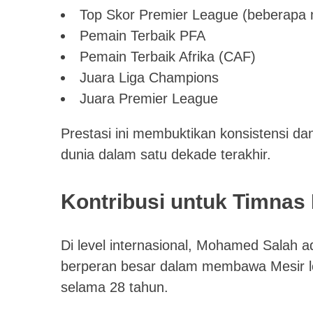
Top Skor Premier League (beberapa
Pemain Terbaik PFA
Pemain Terbaik Afrika (CAF)
Juara Liga Champions
Juara Premier League
Prestasi ini membuktikan konsistensi dan
dunia dalam satu dekade terakhir.
Kontribusi untuk Timnas
Di level internasional, Mohamed Salah ad
berperan besar dalam membawa Mesir lol
selama 28 tahun.