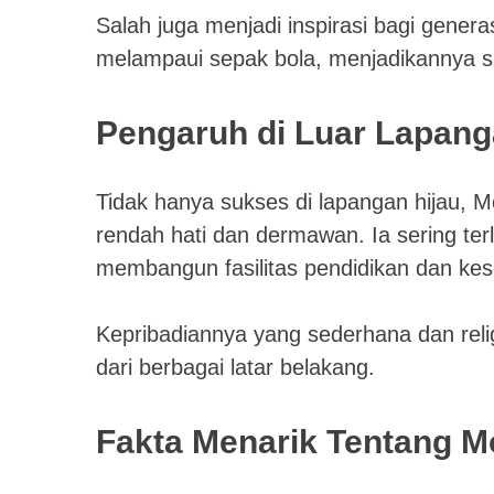
Salah juga menjadi inspirasi bagi gener
melampaui sepak bola, menjadikannya s
Pengaruh di Luar Lapan
Tidak hanya sukses di lapangan hijau, 
rendah hati dan dermawan. Ia sering te
membangun fasilitas pendidikan dan ke
Kepribadiannya yang sederhana dan rel
dari berbagai latar belakang.
Fakta Menarik Tentang 