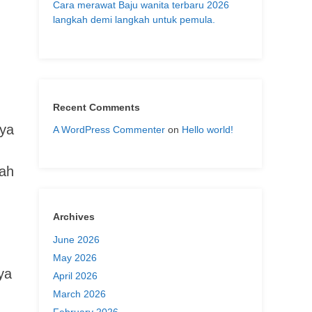
Cara merawat Baju wanita terbaru 2026
langkah demi langkah untuk pemula.
Recent Comments
nya
A WordPress Commenter
on
Hello world!
ah
Archives
June 2026
May 2026
ya
April 2026
March 2026
February 2026