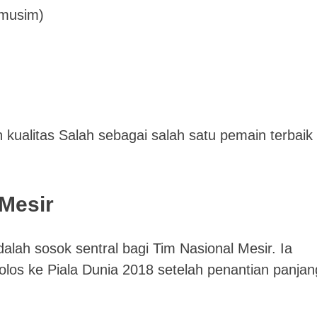
 musim)
 kualitas Salah sebagai salah satu pemain terbaik
 Mesir
alah sosok sentral bagi Tim Nasional Mesir. Ia
os ke Piala Dunia 2018 setelah penantian panjan