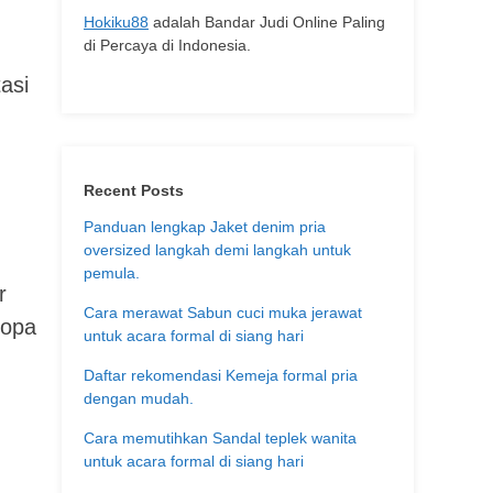
Hokiku88
adalah Bandar Judi Online Paling
di Percaya di Indonesia.
asi
Recent Posts
Panduan lengkap Jaket denim pria
oversized langkah demi langkah untuk
.
pemula.
r
Cara merawat Sabun cuci muka jerawat
ropa
untuk acara formal di siang hari
Daftar rekomendasi Kemeja formal pria
dengan mudah.
Cara memutihkan Sandal teplek wanita
untuk acara formal di siang hari