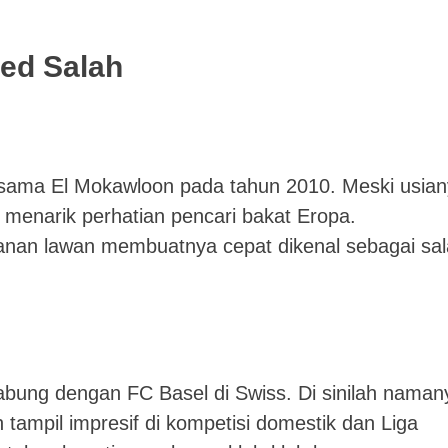
ed Salah
rsama El Mokawloon pada tahun 2010. Meski usia
menarik perhatian pencari bakat Eropa.
an lawan membuatnya cepat dikenal sebagai sal
ung dengan FC Basel di Swiss. Di sinilah naman
h tampil impresif di kompetisi domestik dan Liga