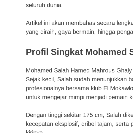
seluruh dunia.
Artikel ini akan membahas secara lengk
yang diraih, gaya bermain, hingga penga
Profil Singkat Mohamed 
Mohamed Salah Hamed Mahrous Ghaly lah
Sejak kecil, Salah sudah menunjukkan ba
profesionalnya bersama klub El Mokawlo
untuk mengejar mimpi menjadi pemain ke
Dengan tinggi sekitar 175 cm, Salah di
kecepatan eksplosif, dribel tajam, serta
kirinya.