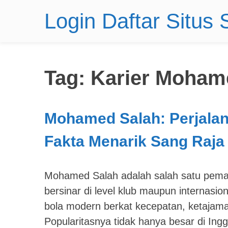
Login Daftar Situs
Tag:
Karier Moham
Mohamed Salah: Perjalana
Fakta Menarik Sang Raja 
Mohamed Salah adalah salah satu pemai
bersinar di level klub maupun internasio
bola modern berkat kecepatan, ketajama
Popularitasnya tidak hanya besar di Ingg