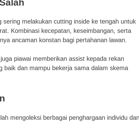
Salah
 sering melakukan cutting inside ke tengah untuk
rat. Kombinasi kecepatan, keseimbangan, serta
ya ancaman konstan bagi pertahanan lawan.
juga piawai memberikan assist kepada rekan
yang baik dan mampu bekerja sama dalam skema
an
ah mengoleksi berbagai penghargaan individu dan