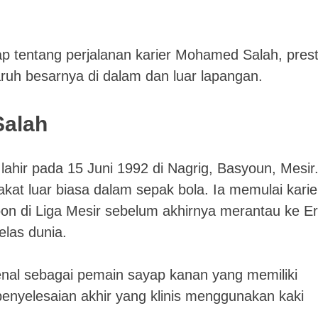
ap tentang perjalanan karier Mohamed Salah, prest
ruh besarnya di dalam dan luar lapangan.
Salah
ir pada 15 Juni 1992 di Nagrig, Basyoun, Mesir
kat luar biasa dalam sepak bola. Ia memulai karie
on di Liga Mesir sebelum akhirnya merantau ke E
las dunia.
kenal sebagai pemain sayap kanan yang memiliki
 penyelesaian akhir yang klinis menggunakan kaki