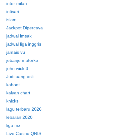
inter milan
intisari
islam
Jackpot Dipercaya
jadwal imsak
jadwal liga inggris
jamais vu
jebanje matorke
john wick 3
Judi uang asli
kahoot
kalyan chart
knicks
lagu terbaru 2026
lebaran 2020
liga mx
Live Casino QRIS