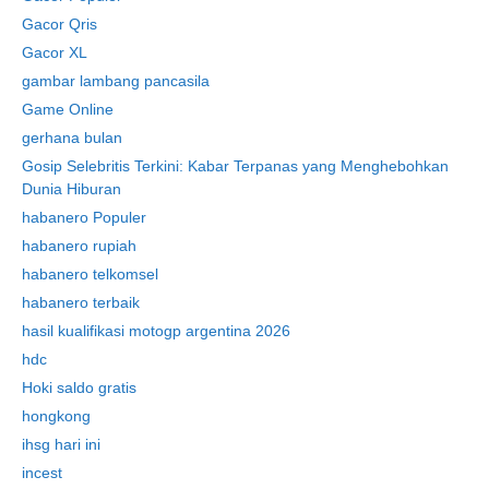
Gacor Qris
Gacor XL
gambar lambang pancasila
Game Online
gerhana bulan
Gosip Selebritis Terkini: Kabar Terpanas yang Menghebohkan
Dunia Hiburan
habanero Populer
habanero rupiah
habanero telkomsel
habanero terbaik
hasil kualifikasi motogp argentina 2026
hdc
Hoki saldo gratis
hongkong
ihsg hari ini
incest