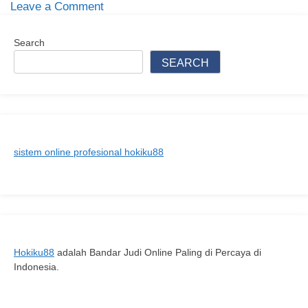
on
Leave a Comment
Prabowo
Subianto:
Search
Profil,
SEARCH
Karier
Politik,
dan
Pengaruhnya
dalam
sistem online profesional hokiku88
Peta
Politik
Indonesia
Hokiku88
adalah Bandar Judi Online Paling di Percaya di
Indonesia.