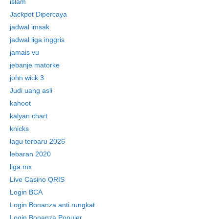
islam
Jackpot Dipercaya
jadwal imsak
jadwal liga inggris
jamais vu
jebanje matorke
john wick 3
Judi uang asli
kahoot
kalyan chart
knicks
lagu terbaru 2026
lebaran 2020
liga mx
Live Casino QRIS
Login BCA
Login Bonanza anti rungkat
Login Bonanza Populer