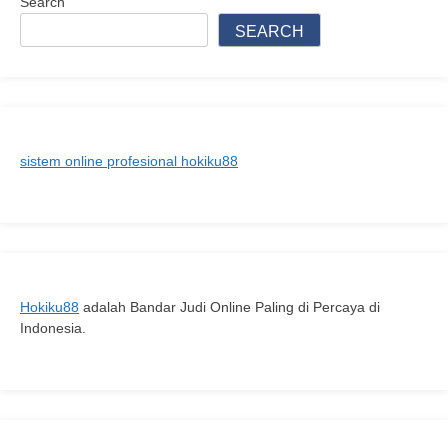
Search
Profil,
SEARCH
Karier
Politik,
dan
Pengaruhnya
dalam
sistem online profesional hokiku88
Peta
Politik
Indonesia
Hokiku88
adalah Bandar Judi Online Paling di Percaya di
Indonesia.