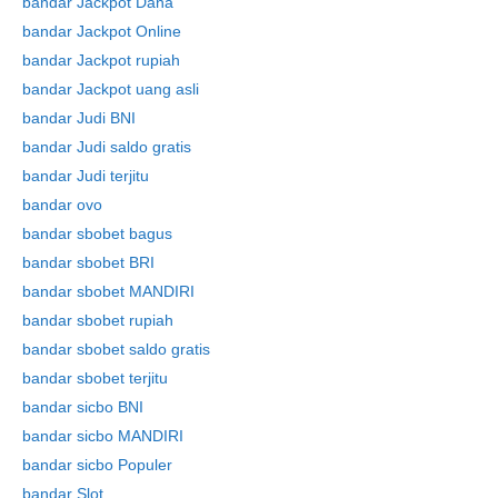
bandar Jackpot Dana
bandar Jackpot Online
bandar Jackpot rupiah
bandar Jackpot uang asli
bandar Judi BNI
bandar Judi saldo gratis
bandar Judi terjitu
bandar ovo
bandar sbobet bagus
Skip
bandar sbobet BRI
to
bandar sbobet MANDIRI
content
bandar sbobet rupiah
bandar sbobet saldo gratis
bandar sbobet terjitu
bandar sicbo BNI
bandar sicbo MANDIRI
bandar sicbo Populer
bandar Slot