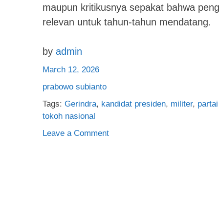
maupun kritikusnya sepakat bahwa penga
relevan untuk tahun-tahun mendatang.
by
admin
March 12, 2026
prabowo subianto
Tags:
Gerindra
,
kandidat presiden
,
militer
,
partai
tokoh nasional
on
Leave a Comment
Prabowo
Subianto:
Profil,
Karier
Politik,
dan
Pengaruhnya