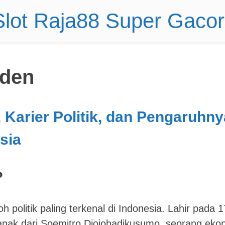
 Slot Raja88 Super Gaco
iden
 Karier Politik, dan Pengaruhny
sia
?
 politik paling terkenal di Indonesia. Lahir pada 1
 anak dari Soemitro Djojohadikusumo, seorang ek