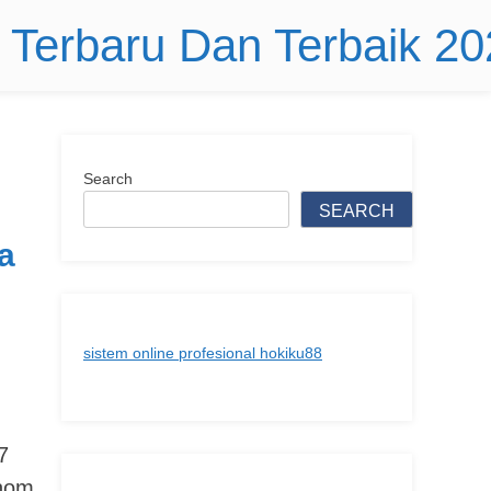
r Terbaru Dan Terbaik 2
Search
SEARCH
a
sistem online profesional hokiku88
7
onom