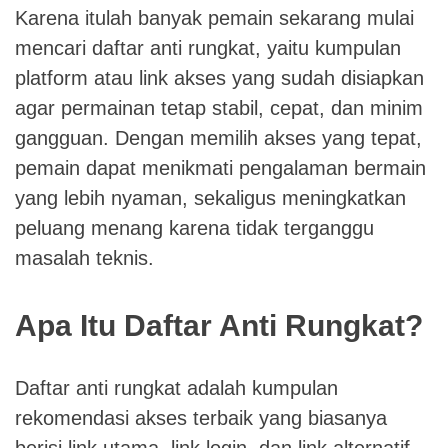
Karena itulah banyak pemain sekarang mulai
mencari daftar anti rungkat, yaitu kumpulan
platform atau link akses yang sudah disiapkan
agar permainan tetap stabil, cepat, dan minim
gangguan. Dengan memilih akses yang tepat,
pemain dapat menikmati pengalaman bermain
yang lebih nyaman, sekaligus meningkatkan
peluang menang karena tidak terganggu
masalah teknis.
Apa Itu Daftar Anti Rungkat?
Daftar anti rungkat adalah kumpulan
rekomendasi akses terbaik yang biasanya
berisi link utama, link login, dan link alternatif