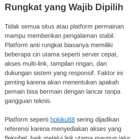
Rungkat yang Wajib Dipilih
Tidak semua situs atau platform permainan
mampu memberikan pengalaman stabil.
Platform anti rungkat biasanya memiliki
beberapa ciri utama seperti server cepat,
akses multi-link, tampilan ringan, dan
dukungan sistem yang responsif. Faktor ini
penting karena akan menentukan apakah
pemain bisa bermain dengan lancar tanpa
gangguan teknis.
Platform seperti
hokiku88
sering dijadikan
referensi karena menyediakan akses yang
fleksibel, baik melalui link utama maupun jalur