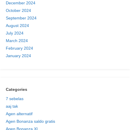
December 2024
October 2024
September 2024
August 2024
July 2024
March 2024
February 2024
January 2024
Categories
7 sebelas
aaj tak
Agen alternatif
Agen Bonanza saldo gratis
Agen Bonanza XL