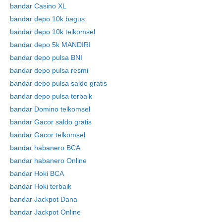
bandar Casino XL
bandar depo 10k bagus
bandar depo 10k telkomsel
bandar depo 5k MANDIRI
bandar depo pulsa BNI
bandar depo pulsa resmi
bandar depo pulsa saldo gratis
bandar depo pulsa terbaik
bandar Domino telkomsel
bandar Gacor saldo gratis
bandar Gacor telkomsel
bandar habanero BCA
bandar habanero Online
bandar Hoki BCA
bandar Hoki terbaik
bandar Jackpot Dana
bandar Jackpot Online