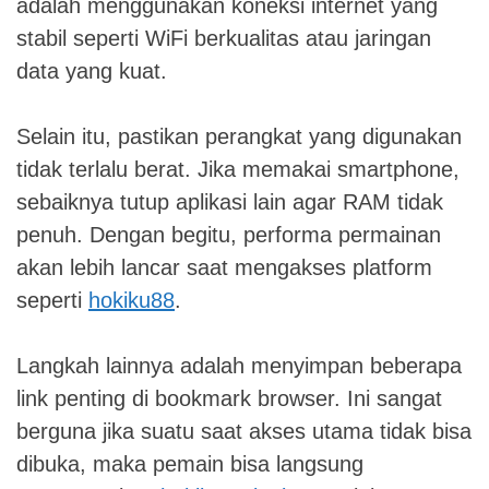
adalah menggunakan koneksi internet yang
stabil seperti WiFi berkualitas atau jaringan
data yang kuat.
Selain itu, pastikan perangkat yang digunakan
tidak terlalu berat. Jika memakai smartphone,
sebaiknya tutup aplikasi lain agar RAM tidak
penuh. Dengan begitu, performa permainan
akan lebih lancar saat mengakses platform
seperti
hokiku88
.
Langkah lainnya adalah menyimpan beberapa
link penting di bookmark browser. Ini sangat
berguna jika suatu saat akses utama tidak bisa
dibuka, maka pemain bisa langsung