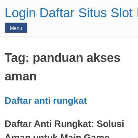
Login Daftar Situs Slo
Menu
Tag:
panduan akses
aman
Daftar anti rungkat
Daftar Anti Rungkat: Solusi
Aman untuk Main Game