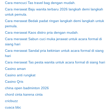
Cara mencuci Tas travel bag dengan mudah.
Cara merawat Baju wanita terbaru 2026 langkah demi langkah
untuk pemula.
Cara merawat Bedak padat ringan langkah demi langkah untuk
pemula.
Cara merawat Kaos distro pria dengan mudah.
Cara merawat Sabun cuci muka jerawat untuk acara formal di
siang hari
Cara merawat Sandal pria kekinian untuk acara formal di siang
hari
Cara merawat Tas pesta wanita untuk acara formal di siang hari
Casino aman
Casino anti rungkat
Casino Qris
china open badminton 2026
chord cinta karena cinta
cricbuzz
cuaca bbc