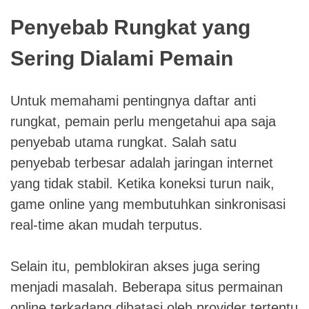
Penyebab Rungkat yang
Sering Dialami Pemain
Untuk memahami pentingnya daftar anti
rungkat, pemain perlu mengetahui apa saja
penyebab utama rungkat. Salah satu
penyebab terbesar adalah jaringan internet
yang tidak stabil. Ketika koneksi turun naik,
game online yang membutuhkan sinkronisasi
real-time akan mudah terputus.
Selain itu, pemblokiran akses juga sering
menjadi masalah. Beberapa situs permainan
online terkadang dibatasi oleh provider tertentu