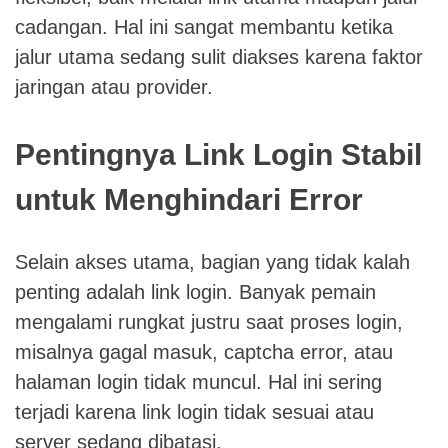
cadangan. Hal ini sangat membantu ketika
jalur utama sedang sulit diakses karena faktor
jaringan atau provider.
Pentingnya Link Login Stabil
untuk Menghindari Error
Selain akses utama, bagian yang tidak kalah
penting adalah link login. Banyak pemain
mengalami rungkat justru saat proses login,
misalnya gagal masuk, captcha error, atau
halaman login tidak muncul. Hal ini sering
terjadi karena link login tidak sesuai atau
server sedang dibatasi.