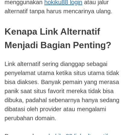
menggunakan
hokiku88 login
atau jalur
alternatif tanpa harus mencarinya ulang.
Kenapa Link Alternatif
Menjadi Bagian Penting?
Link alternatif sering dianggap sebagai
penyelamat utama ketika situs utama tidak
bisa diakses. Banyak pemain yang merasa
panik saat situs favorit mereka tidak bisa
dibuka, padahal sebenarnya hanya sedang
dibatasi oleh provider atau mengalami
perubahan domain.