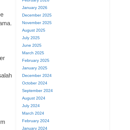
January 2026
ne
December 2025
tama.
November 2025
August 2025
July 2025
June 2025
March 2025
er
February 2025
January 2025
salah
December 2024
October 2024
September 2024
August 2024
July 2024
March 2024
February 2024
rm
January 2024