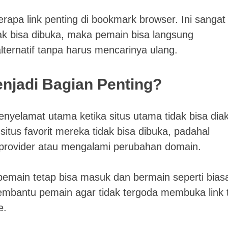
apa link penting di bookmark browser. Ini sangat
dak bisa dibuka, maka pemain bisa langsung
alternatif tanpa harus mencarinya ulang.
enjadi Bagian Penting?
penyelamat utama ketika situs utama tidak bisa dia
tus favorit mereka tidak bisa dibuka, padahal
 provider atau mengalami perubahan domain.
 pemain tetap bisa masuk dan bermain seperti bias
embantu pemain agar tidak tergoda membuka link 
e.