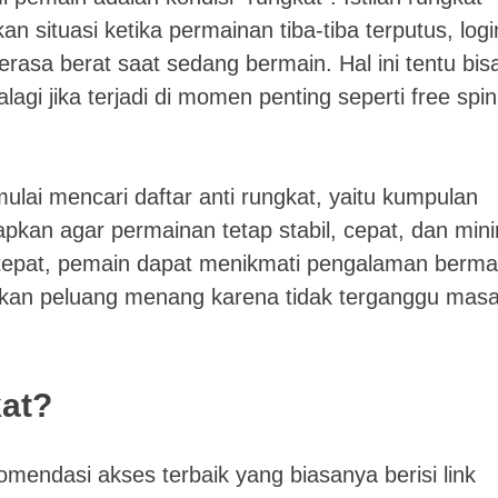
situasi ketika permainan tiba-tiba terputus, logi
terasa berat saat sedang bermain. Hal ini tentu bis
gi jika terjadi di momen penting seperti free spin
lai mencari daftar anti rungkat, yaitu kumpulan
iapkan agar permainan tetap stabil, cepat, dan min
tepat, pemain dapat menikmati pengalaman berma
tkan peluang menang karena tidak terganggu masa
kat?
omendasi akses terbaik yang biasanya berisi link