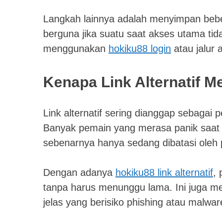
Langkah lainnya adalah menyimpan beber
berguna jika suatu saat akses utama ti
menggunakan
hokiku88 login
atau jalur 
Kenapa Link Alternatif M
Link alternatif sering dianggap sebagai 
Banyak pemain yang merasa panik saat si
sebenarnya hanya sedang dibatasi oleh
Dengan adanya
hokiku88 link alternatif
,
tanpa harus menunggu lama. Ini juga m
jelas yang berisiko phishing atau malwar