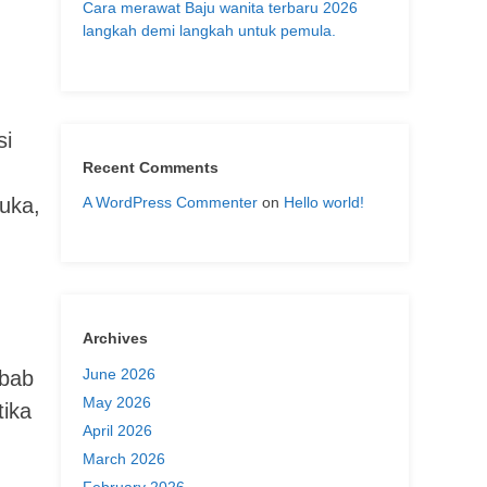
h
Cara merawat Baju wanita terbaru 2026
langkah demi langkah untuk pemula.
si
Recent Comments
buka,
A WordPress Commenter
on
Hello world!
Archives
June 2026
ebab
May 2026
tika
April 2026
March 2026
February 2026