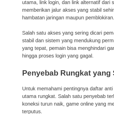
utama, link login, dan link alternatif da
memberikan jalur akses yang stabil seh
hambatan jaringan maupun pemblokiran
Salah satu akses yang sering dicari pe
stabil dan sistem yang mendukung perma
yang tepat, pemain bisa menghindari gan
hingga proses login yang gagal.
Penyebab Rungkat yang 
Untuk memahami pentingnya daftar anti
utama rungkat. Salah satu penyebab terbe
koneksi turun naik, game online yang m
terputus.