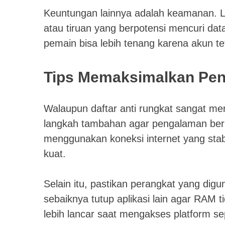
Keuntungan lainnya adalah keamanan. Link
atau tiruan yang berpotensi mencuri da
pemain bisa lebih tenang karena akun te
Tips Memaksimalkan Pen
Walaupun daftar anti rungkat sangat m
langkah tambahan agar pengalaman berm
menggunakan koneksi internet yang stabil
kuat.
Selain itu, pastikan perangkat yang digu
sebaiknya tutup aplikasi lain agar RAM
lebih lancar saat mengakses platform se