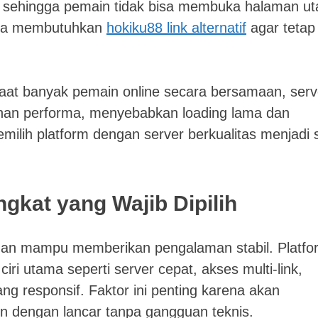
ntu sehingga pemain tidak bisa membuka halaman u
anya membutuhkan
hokiku88 link alternatif
agar tetap
Saat banyak pemain online secara bersamaan, serv
nan performa, menyebabkan loading lama dan
emilih platform dengan server berkualitas menjadi 
ungkat yang Wajib Dipilih
inan mampu memberikan pengalaman stabil. Platfo
iri utama seperti server cepat, akses multi-link,
ng responsif. Faktor ini penting karena akan
 dengan lancar tanpa gangguan teknis.