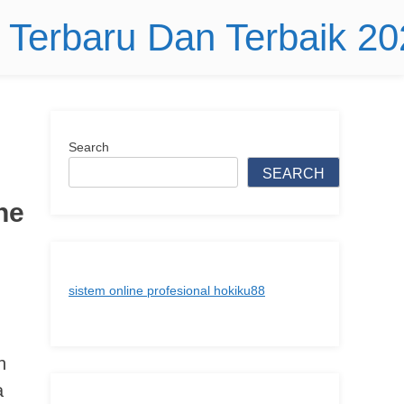
r Terbaru Dan Terbaik 2
Search
SEARCH
ne
sistem online profesional hokiku88
n
a