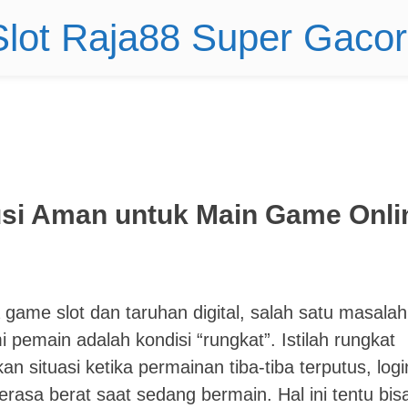
 Slot Raja88 Super Gaco
lusi Aman untuk Main Game Onli
game slot dan taruhan digital, salah satu masalah
 pemain adalah kondisi “rungkat”. Istilah rungkat
situasi ketika permainan tiba-tiba terputus, logi
terasa berat saat sedang bermain. Hal ini tentu bis