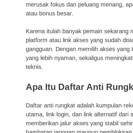
merusak fokus dan peluang menang, apala
atau bonus besar.
Karena itulah banyak pemain sekarang mu
platform atau link akses yang sudah dis
gangguan. Dengan memilih akses yang 
yang lebih nyaman, sekaligus meningka
teknis.
Apa Itu Daftar Anti Rung
Daftar anti rungkat adalah kumpulan rek
utama, link login, dan link alternatif da
memberikan jalur akses yang stabil seh
hambatan jaringan maupun pemblokiran