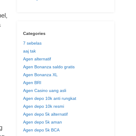
el,
a
Categories
7 sebelas
aaj tak
Agen alternatif
Agen Bonanza saldo gratis
Agen Bonanza XL
Agen BRI
Agen Casino uang asli
Agen depo 10k anti rungkat
Agen depo 10k resmi
Agen depo 5k alternatif
Agen depo 5k aman
g
Agen depo 5k BCA