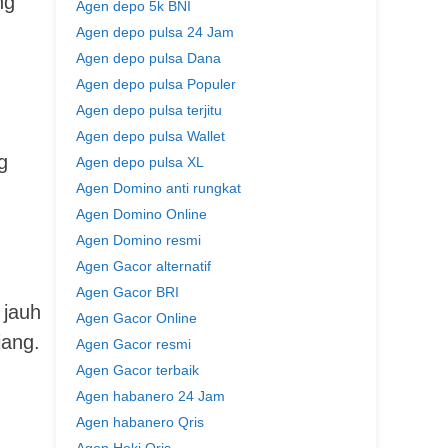
ng
Agen depo 5k BNI
Agen depo pulsa 24 Jam
Agen depo pulsa Dana
Agen depo pulsa Populer
Agen depo pulsa terjitu
Agen depo pulsa Wallet
g
Agen depo pulsa XL
Agen Domino anti rungkat
Agen Domino Online
Agen Domino resmi
Agen Gacor alternatif
Agen Gacor BRI
 jauh
Agen Gacor Online
jang.
Agen Gacor resmi
Agen Gacor terbaik
Agen habanero 24 Jam
u
Agen habanero Qris