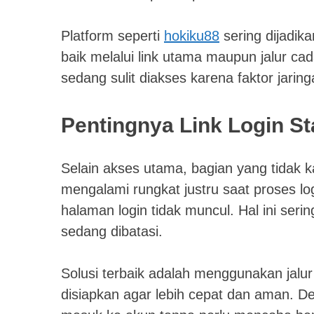
Platform seperti
hokiku88
sering dijadik
baik melalui link utama maupun jalur ca
sedang sulit diakses karena faktor jaring
Pentingnya Link Login St
Selain akses utama, bagian yang tidak k
mengalami rungkat justru saat proses lo
halaman login tidak muncul. Hal ini sering
sedang dibatasi.
Solusi terbaik adalah menggunakan jalur
disiapkan agar lebih cepat dan aman. D