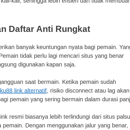
ali-kali, sehingga lebih efisien dan tidak membua
 Daftar Anti Rungkat
rikan banyak keuntungan nyata bagi pemain. Yan
Pemain tidak perlu lagi mencari situs yang benar
angsung digunakan kapan saja.
angguan saat bermain. Ketika pemain sudah
ku88 link alternatif
, risiko disconnect atau lag akan
bagi pemain yang sering bermain dalam durasi pan
 resmi biasanya lebih terlindungi dari situs pals
ta pemain. Dengan menggunakan jalur yang benar,