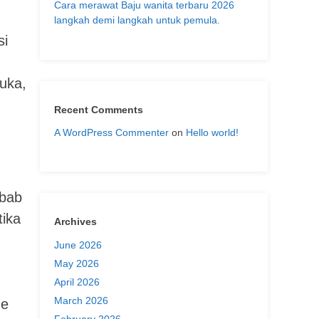
Cara merawat Baju wanita terbaru 2026
langkah demi langkah untuk pemula.
si
buka,
Recent Comments
A WordPress Commenter
on
Hello world!
ebab
tika
Archives
June 2026
May 2026
April 2026
March 2026
ne
February 2026