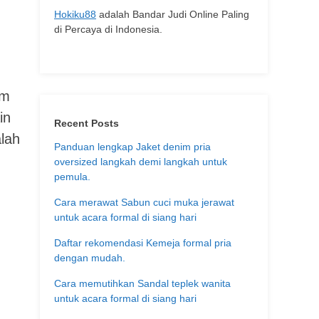
Hokiku88
adalah Bandar Judi Online Paling
di Percaya di Indonesia.
im
in
Recent Posts
lah
Panduan lengkap Jaket denim pria
oversized langkah demi langkah untuk
pemula.
Cara merawat Sabun cuci muka jerawat
untuk acara formal di siang hari
Daftar rekomendasi Kemeja formal pria
dengan mudah.
h
Cara memutihkan Sandal teplek wanita
untuk acara formal di siang hari