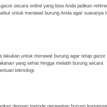
acor secara online yang bisa Anda jadikan refere
ersebut untuk merawat burung Anda agar suaranya t
da lakukan untuk merawat burung agar tetap gacor
akanan yang sehat hingga melatih burung secara
ntuan teknologi.
dingkan dengan metode perawatan burung konvensio