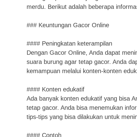
merdu. Berikut adalah beberapa informas
### Keuntungan Gacor Online
#### Peningkatan keterampilan
Dengan Gacor Online, Anda dapat meni
suara burung agar tetap gacor. Anda dap
kemampuan melalui konten-konten eduka
#### Konten edukatif
Ada banyak konten edukatif yang bisa A
tetap gacor. Anda bisa menemukan infor
tips-tips yang bisa dilakukan untuk men
#### Contoh