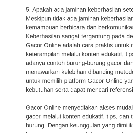
5. Apakah ada jaminan keberhasilan set
Meskipun tidak ada jaminan keberhasila
kemampuan berbicara dan berkomunikasi
Keberhasilan sangat tergantung pada ded
Gacor Online adalah cara praktis untuk
keterampilan melalui konten edukatif, ti
adanya contoh burung-burung gacor dan
menawarkan kelebihan dibanding metode
untuk memilih platform Gacor Online yan
kebutuhan serta dapat mencari referens
Gacor Online menyediakan akses mudah 
gacor melalui konten edukatif, tips, da
burung. Dengan keunggulan yang dimiliki