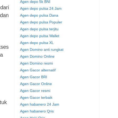
Agen depo 5k BNI
dari
Agen depo pulsa 24 Jam
 dan
Agen depo pulsa Dana
Agen depo pulsa Populer
Agen depo pulsa terjitu
Agen depo pulsa Wallet
Agen depo pulsa XL
kses
Agen Domino anti rungkat
da
Agen Domino Online
Agen Domino resmi
Agen Gacor alternatif
Agen Gacor BRI
Agen Gacor Online
Agen Gacor resmi
Agen Gacor terbaik
tuk
Agen habanero 24 Jam
Agen habanero Qris