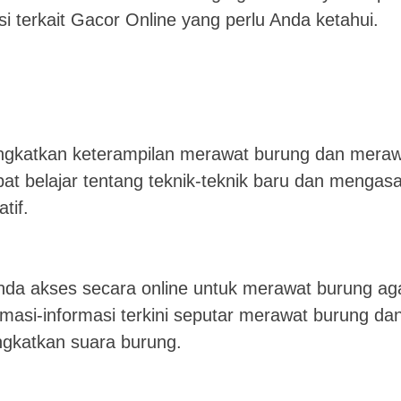
i terkait Gacor Online yang perlu Anda ketahui.
ngkatkan keterampilan merawat burung dan mera
at belajar tentang teknik-teknik baru dan mengas
tif.
nda akses secara online untuk merawat burung ag
masi-informasi terkini seputar merawat burung da
ingkatkan suara burung.