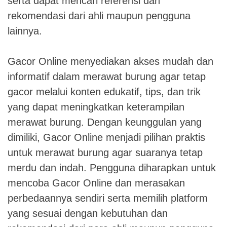
serta dapat mencari referensi dan
rekomendasi dari ahli maupun pengguna
lainnya.
Gacor Online menyediakan akses mudah dan
informatif dalam merawat burung agar tetap
gacor melalui konten edukatif, tips, dan trik
yang dapat meningkatkan keterampilan
merawat burung. Dengan keunggulan yang
dimiliki, Gacor Online menjadi pilihan praktis
untuk merawat burung agar suaranya tetap
merdu dan indah. Pengguna diharapkan untuk
mencoba Gacor Online dan merasakan
perbedaannya sendiri serta memilih platform
yang sesuai dengan kebutuhan dan