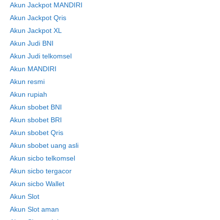
Akun Jackpot MANDIRI
Akun Jackpot Qris
Akun Jackpot XL
Akun Judi BNI
Akun Judi telkomsel
Akun MANDIRI
Akun resmi
Akun rupiah
Akun sbobet BNI
Akun sbobet BRI
Akun sbobet Qris
Akun sbobet uang asli
Akun sicbo telkomsel
Akun sicbo tergacor
Akun sicbo Wallet
Akun Slot
Skip
Akun Slot aman
to