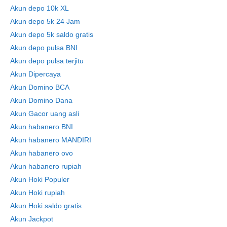
Akun depo 10k XL
Akun depo 5k 24 Jam
Akun depo 5k saldo gratis
Akun depo pulsa BNI
Akun depo pulsa terjitu
Akun Dipercaya
Akun Domino BCA
Akun Domino Dana
Akun Gacor uang asli
Akun habanero BNI
Akun habanero MANDIRI
Akun habanero ovo
Akun habanero rupiah
Akun Hoki Populer
Akun Hoki rupiah
Akun Hoki saldo gratis
Akun Jackpot