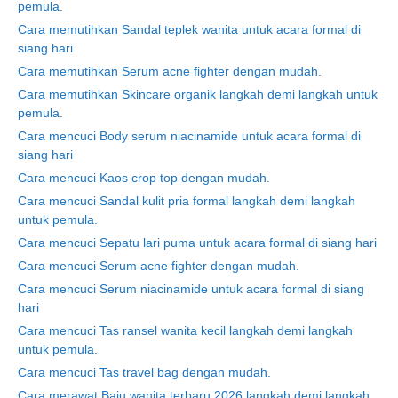
pemula.
Cara memutihkan Sandal teplek wanita untuk acara formal di
siang hari
Cara memutihkan Serum acne fighter dengan mudah.
Cara memutihkan Skincare organik langkah demi langkah untuk
pemula.
Cara mencuci Body serum niacinamide untuk acara formal di
siang hari
Cara mencuci Kaos crop top dengan mudah.
Cara mencuci Sandal kulit pria formal langkah demi langkah
untuk pemula.
Cara mencuci Sepatu lari puma untuk acara formal di siang hari
Cara mencuci Serum acne fighter dengan mudah.
Cara mencuci Serum niacinamide untuk acara formal di siang
hari
Cara mencuci Tas ransel wanita kecil langkah demi langkah
untuk pemula.
Cara mencuci Tas travel bag dengan mudah.
Cara merawat Baju wanita terbaru 2026 langkah demi langkah