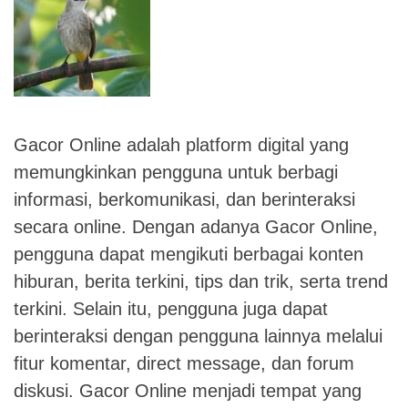
Gacor Online adalah platform digital yang
memungkinkan pengguna untuk berbagi
informasi, berkomunikasi, dan berinteraksi
secara online. Dengan adanya Gacor Online,
pengguna dapat mengikuti berbagai konten
hiburan, berita terkini, tips dan trik, serta trend
terkini. Selain itu, pengguna juga dapat
berinteraksi dengan pengguna lainnya melalui
fitur komentar, direct message, dan forum
diskusi. Gacor Online menjadi tempat yang