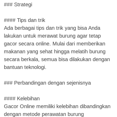
### Strategi
#### Tips dan trik
Ada berbagai tips dan trik yang bisa Anda
lakukan untuk merawat burung agar tetap
gacor secara online. Mulai dari memberikan
makanan yang sehat hingga melatih burung
secara berkala, semua bisa dilakukan dengan
bantuan teknologi.
### Perbandingan dengan sejenisnya
#### Kelebihan
Gacor Online memiliki kelebihan dibandingkan
dengan metode perawatan burung