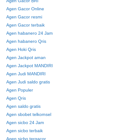
Agen Gacor BRI
Agen Gacor Online
Agen Gacor resmi
Agen Gacor terbaik
Agen habanero 24 Jam
Agen habanero Qris
Agen Hoki Qris
Agen Jackpot aman
Agen Jackpot MANDIRI
Agen Judi MANDIRI
Agen Judi saldo gratis
Agen Populer
Agen Qris
Agen saldo gratis
Agen sbobet telkomsel
Agen sicbo 24 Jam
Agen sicbo terbaik
Agen sicbo tergacor