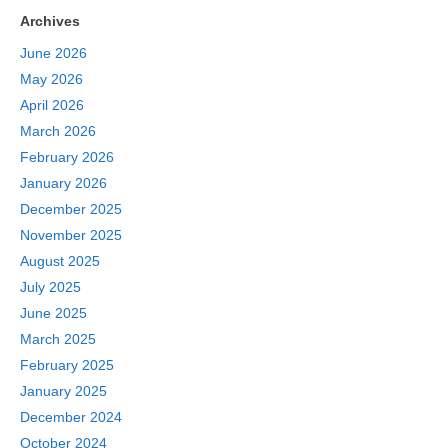
Archives
June 2026
May 2026
April 2026
March 2026
February 2026
January 2026
December 2025
November 2025
August 2025
July 2025
June 2025
March 2025
February 2025
January 2025
December 2024
October 2024