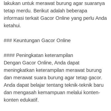
lakukan untuk merawat burung agar suaranya
tetap merdu. Berikut adalah beberapa
informasi terkait Gacor Online yang perlu Anda
ketahui.
### Keuntungan Gacor Online
#### Peningkatan keterampilan
Dengan Gacor Online, Anda dapat
meningkatkan keterampilan merawat burung
dan merawat suara burung agar tetap gacor.
Anda dapat belajar tentang teknik-teknik baru
dan mengasah kemampuan melalui konten-
konten edukatif.