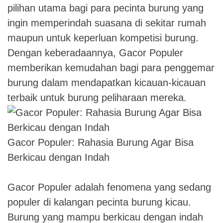
pilihan utama bagi para pecinta burung yang
ingin memperindah suasana di sekitar rumah
maupun untuk keperluan kompetisi burung.
Dengan keberadaannya, Gacor Populer
memberikan kemudahan bagi para penggemar
burung dalam mendapatkan kicauan-kicauan
terbaik untuk burung peliharaan mereka.
Gacor Populer: Rahasia Burung Agar Bisa
Berkicau dengan Indah
Gacor Populer adalah fenomena yang sedang
populer di kalangan pecinta burung kicau.
Burung yang mampu berkicau dengan indah