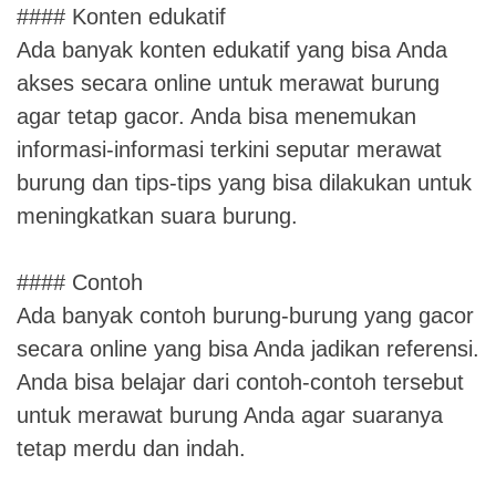
#### Konten edukatif
Ada banyak konten edukatif yang bisa Anda
akses secara online untuk merawat burung
agar tetap gacor. Anda bisa menemukan
informasi-informasi terkini seputar merawat
burung dan tips-tips yang bisa dilakukan untuk
meningkatkan suara burung.
#### Contoh
Ada banyak contoh burung-burung yang gacor
secara online yang bisa Anda jadikan referensi.
Anda bisa belajar dari contoh-contoh tersebut
untuk merawat burung Anda agar suaranya
tetap merdu dan indah.