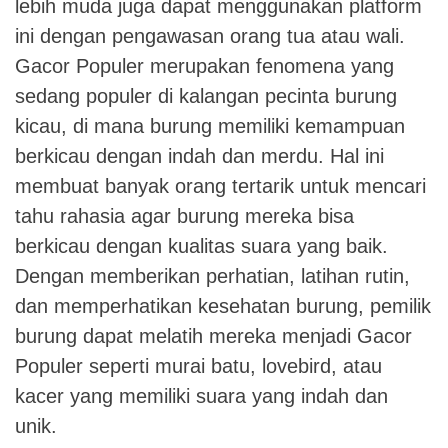
lebih muda juga dapat menggunakan platform
ini dengan pengawasan orang tua atau wali.
Gacor Populer merupakan fenomena yang
sedang populer di kalangan pecinta burung
kicau, di mana burung memiliki kemampuan
berkicau dengan indah dan merdu. Hal ini
membuat banyak orang tertarik untuk mencari
tahu rahasia agar burung mereka bisa
berkicau dengan kualitas suara yang baik.
Dengan memberikan perhatian, latihan rutin,
dan memperhatikan kesehatan burung, pemilik
burung dapat melatih mereka menjadi Gacor
Populer seperti murai batu, lovebird, atau
kacer yang memiliki suara yang indah dan
unik.