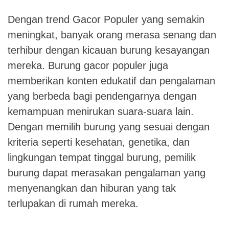
Dengan trend Gacor Populer yang semakin
meningkat, banyak orang merasa senang dan
terhibur dengan kicauan burung kesayangan
mereka. Burung gacor populer juga
memberikan konten edukatif dan pengalaman
yang berbeda bagi pendengarnya dengan
kemampuan menirukan suara-suara lain.
Dengan memilih burung yang sesuai dengan
kriteria seperti kesehatan, genetika, dan
lingkungan tempat tinggal burung, pemilik
burung dapat merasakan pengalaman yang
menyenangkan dan hiburan yang tak
terlupakan di rumah mereka.