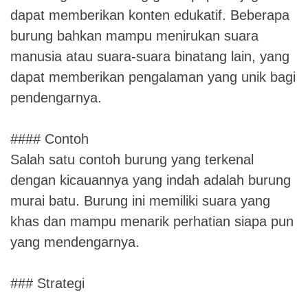
dapat memberikan konten edukatif. Beberapa
burung bahkan mampu menirukan suara
manusia atau suara-suara binatang lain, yang
dapat memberikan pengalaman yang unik bagi
pendengarnya.
#### Contoh
Salah satu contoh burung yang terkenal
dengan kicauannya yang indah adalah burung
murai batu. Burung ini memiliki suara yang
khas dan mampu menarik perhatian siapa pun
yang mendengarnya.
### Strategi