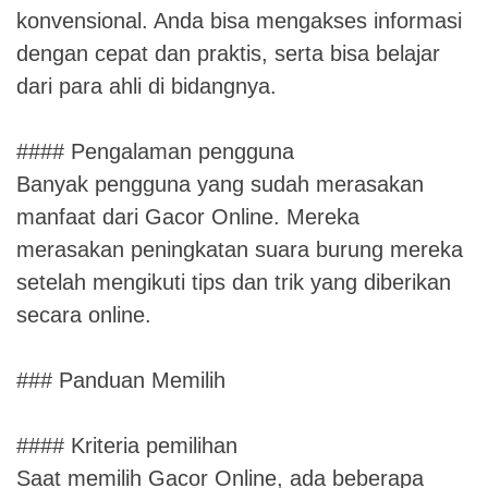
konvensional. Anda bisa mengakses informasi
dengan cepat dan praktis, serta bisa belajar
dari para ahli di bidangnya.
#### Pengalaman pengguna
Banyak pengguna yang sudah merasakan
manfaat dari Gacor Online. Mereka
merasakan peningkatan suara burung mereka
setelah mengikuti tips dan trik yang diberikan
secara online.
### Panduan Memilih
#### Kriteria pemilihan
Saat memilih Gacor Online, ada beberapa