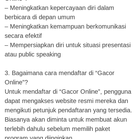
– Meningkatkan kepercayaan diri dalam
berbicara di depan umum
– Meningkatkan kemampuan berkomunikasi
secara efektif
– Mempersiapkan diri untuk situasi presentasi
atau public speaking
3. Bagaimana cara mendaftar di “Gacor
Online”?
Untuk mendaftar di “Gacor Online”, pengguna
dapat mengakses website resmi mereka dan
mengikuti petunjuk pendaftaran yang tersedia.
Biasanya akan diminta untuk membuat akun
terlebih dahulu sebelum memilih paket
program yang diinginkan.