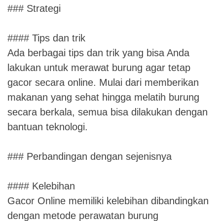
### Strategi
#### Tips dan trik
Ada berbagai tips dan trik yang bisa Anda
lakukan untuk merawat burung agar tetap
gacor secara online. Mulai dari memberikan
makanan yang sehat hingga melatih burung
secara berkala, semua bisa dilakukan dengan
bantuan teknologi.
### Perbandingan dengan sejenisnya
#### Kelebihan
Gacor Online memiliki kelebihan dibandingkan
dengan metode perawatan burung