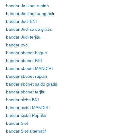
bandar Jackpot rupiah
bandar Jackpot uang asli
bandar Judi BNI
bandar Judi saldo gratis
bandar Judi terjitu
bandar ovo
bandar sbobet bagus
bandar sbobet BRI
bandar sbobet MANDIRI
bandar sbobet rupiah
bandar sbobet saldo gratis
bandar sbobet terjitu
bandar sicbo BNI
bandar sicbo MANDIRI
bandar sicbo Populer
bandar Slot
bandar Slot alternatif