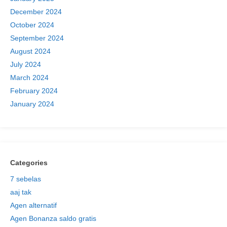
December 2024
October 2024
September 2024
August 2024
July 2024
March 2024
February 2024
January 2024
Categories
7 sebelas
aaj tak
Agen alternatif
Agen Bonanza saldo gratis