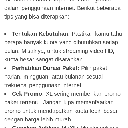
dalam penggunaan internet. Berikut beberapa
tips yang bisa diterapkan:
Tentukan Kebutuhan:
Pastikan kamu tahu
berapa banyak kuota yang dibutuhkan setiap
bulan. Misalnya, untuk streaming video HD,
kuota besar sangat disarankan.
Perhatikan Durasi Paket:
Pilih paket
harian, mingguan, atau bulanan sesuai
frekuensi penggunaan internet.
Cek Promo:
XL sering memberikan promo
paket tertentu. Jangan lupa memanfaatkan
promo untuk mendapatkan kuota lebih besar
dengan harga lebih murah.