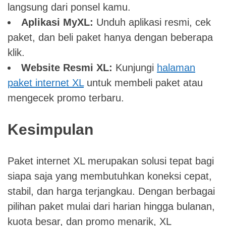
langsung dari ponsel kamu.
Aplikasi MyXL:
Unduh aplikasi resmi, cek
paket, dan beli paket hanya dengan beberapa
klik.
Website Resmi XL:
Kunjungi
halaman
paket internet XL
untuk membeli paket atau
mengecek promo terbaru.
Kesimpulan
Paket internet XL merupakan solusi tepat bagi
siapa saja yang membutuhkan koneksi cepat,
stabil, dan harga terjangkau. Dengan berbagai
pilihan paket mulai dari harian hingga bulanan,
kuota besar, dan promo menarik, XL