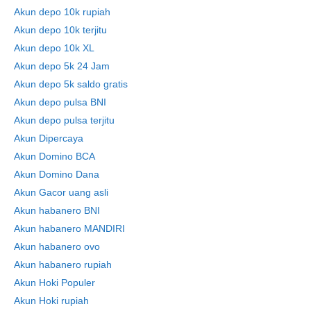
Akun depo 10k rupiah
Akun depo 10k terjitu
Akun depo 10k XL
Akun depo 5k 24 Jam
Akun depo 5k saldo gratis
Akun depo pulsa BNI
Akun depo pulsa terjitu
Akun Dipercaya
Akun Domino BCA
Akun Domino Dana
Akun Gacor uang asli
Akun habanero BNI
Akun habanero MANDIRI
Akun habanero ovo
Akun habanero rupiah
Akun Hoki Populer
Akun Hoki rupiah