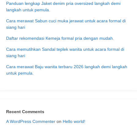
Panduan lengkap Jaket denim pria oversized langkah demi
langkah untuk pemula.
Cara merawat Sabun cuci muka jerawat untuk acara formal di
siang hari
Daftar rekomendasi Kemeja formal pria dengan mudah.
Cara memutihkan Sandal teplek wanita untuk acara formal di
siang hari
Cara merawat Baju wanita terbaru 2026 langkah demi langkah
untuk pemula.
Recent Comments
A WordPress Commenter
on
Hello world!