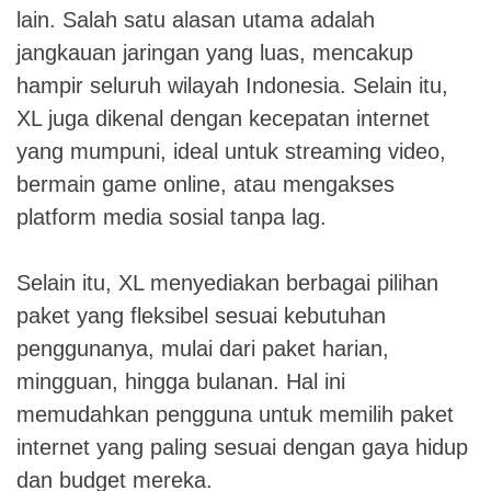
lain. Salah satu alasan utama adalah
jangkauan jaringan yang luas, mencakup
hampir seluruh wilayah Indonesia. Selain itu,
XL juga dikenal dengan kecepatan internet
yang mumpuni, ideal untuk streaming video,
bermain game online, atau mengakses
platform media sosial tanpa lag.
Selain itu, XL menyediakan berbagai pilihan
paket yang fleksibel sesuai kebutuhan
penggunanya, mulai dari paket harian,
mingguan, hingga bulanan. Hal ini
memudahkan pengguna untuk memilih paket
internet yang paling sesuai dengan gaya hidup
dan budget mereka.