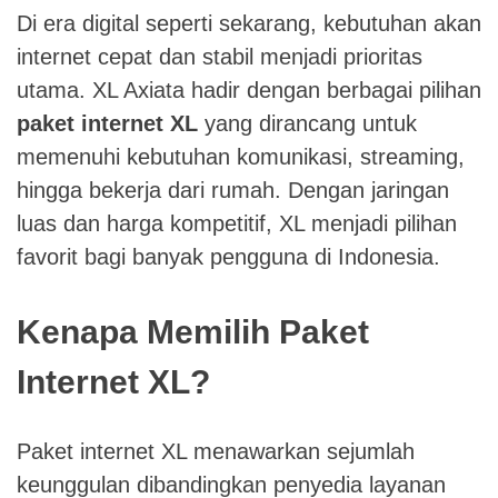
Di era digital seperti sekarang, kebutuhan akan
internet cepat dan stabil menjadi prioritas
utama. XL Axiata hadir dengan berbagai pilihan
paket internet XL
yang dirancang untuk
memenuhi kebutuhan komunikasi, streaming,
hingga bekerja dari rumah. Dengan jaringan
luas dan harga kompetitif, XL menjadi pilihan
favorit bagi banyak pengguna di Indonesia.
Kenapa Memilih Paket
Internet XL?
Paket internet XL menawarkan sejumlah
keunggulan dibandingkan penyedia layanan