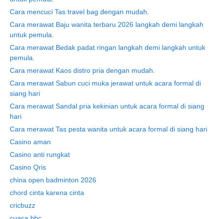
Cara mencuci Tas travel bag dengan mudah.
Cara merawat Baju wanita terbaru 2026 langkah demi langkah
untuk pemula.
Cara merawat Bedak padat ringan langkah demi langkah untuk
pemula.
Cara merawat Kaos distro pria dengan mudah.
Cara merawat Sabun cuci muka jerawat untuk acara formal di
siang hari
Cara merawat Sandal pria kekinian untuk acara formal di siang
hari
Cara merawat Tas pesta wanita untuk acara formal di siang hari
Casino aman
Casino anti rungkat
Casino Qris
china open badminton 2026
chord cinta karena cinta
cricbuzz
cuaca bbc