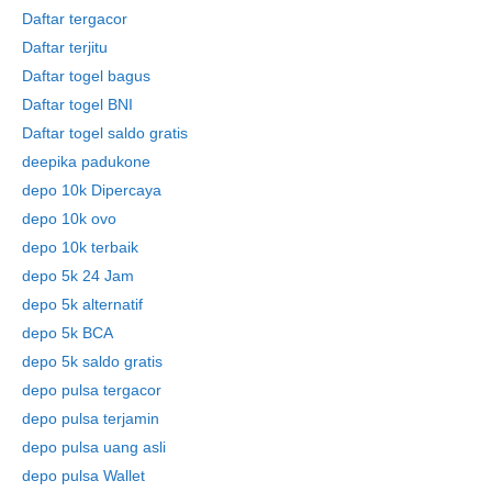
Daftar tergacor
Daftar terjitu
Daftar togel bagus
Daftar togel BNI
Daftar togel saldo gratis
deepika padukone
depo 10k Dipercaya
depo 10k ovo
depo 10k terbaik
depo 5k 24 Jam
depo 5k alternatif
depo 5k BCA
depo 5k saldo gratis
depo pulsa tergacor
depo pulsa terjamin
depo pulsa uang asli
depo pulsa Wallet