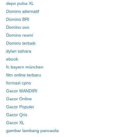
depo pulsa XL
Domino alternatif
Domino BRI
Domino ovo
Domino resmi
Domino terbaik
dylan sahara
ebook
fc bayern münchen
film online terbaru
formasi cpns
Gacor MANDIRI
Gacor Online
Gacor Populer
Gacor Qris
Gacor XL
gambar lambang pancasila