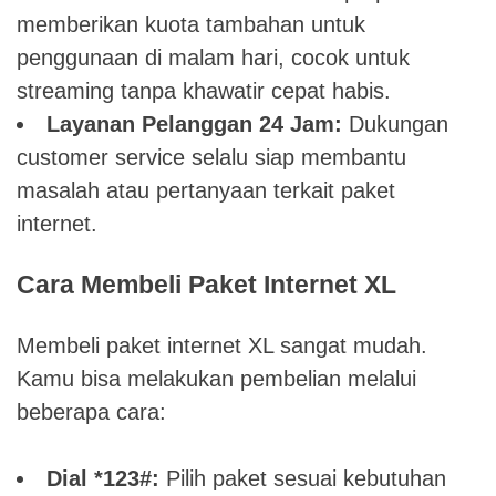
memberikan kuota tambahan untuk
penggunaan di malam hari, cocok untuk
streaming tanpa khawatir cepat habis.
Layanan Pelanggan 24 Jam:
Dukungan
customer service selalu siap membantu
masalah atau pertanyaan terkait paket
internet.
Cara Membeli Paket Internet XL
Membeli paket internet XL sangat mudah.
Kamu bisa melakukan pembelian melalui
beberapa cara:
Dial *123#:
Pilih paket sesuai kebutuhan