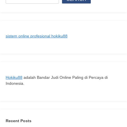
Terbaru:
Pilihan
Tepat
untuk
Koneksi
sistem online profesional hokiku88
Cepat,
Stabil,
dan
Hemat
di
2026
Hokiku88
adalah Bandar Judi Online Paling di Percaya di
Indonesia.
Recent Posts