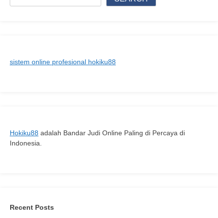
Terbaru:
Pilihan
Tepat
untuk
Koneksi
sistem online profesional hokiku88
Cepat,
Stabil,
dan
Hemat
di
2026
Hokiku88
adalah Bandar Judi Online Paling di Percaya di
Indonesia.
Recent Posts