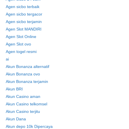
Agen sicbo terbaik
Agen sicbo tergacor
Agen sicbo terjamin
Agen Slot MANDIRI
Agen Slot Online
Agen Slot ovo
Agen togel resmi
ai
Akun Bonanza alternatif
Akun Bonanza ovo
Akun Bonanza terjamin
Akun BRI
Akun Casino aman
Akun Casino telkomsel
Akun Casino terjitu
Akun Dana
Akun depo 10k Dipercaya