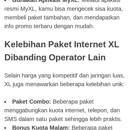
Gunakan Aplikasi MyXL:
Melalui aplikasi
resmi MyXL, kamu bisa mengecek sisa kuota,
membeli paket tambahan, dan mendapatkan
info promo terbaru dengan mudah.
Kelebihan Paket Internet XL
Dibanding Operator Lain
Selain harga yang kompetitif dan jaringan luas,
XL juga menawarkan beberapa kelebihan unik:
Paket Combo:
Beberapa paket
menggabungkan kuota internet, telepon, dan
SMS dalam satu paket sehingga lebih praktis.
Bonus Kuota Malam:
Beberapa paket