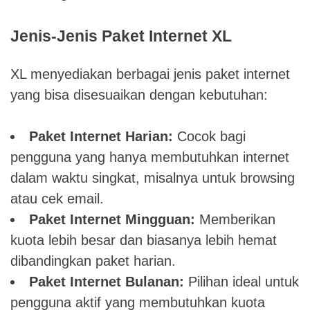
Jenis-Jenis Paket Internet XL
XL menyediakan berbagai jenis paket internet
yang bisa disesuaikan dengan kebutuhan:
Paket Internet Harian:
Cocok bagi
pengguna yang hanya membutuhkan internet
dalam waktu singkat, misalnya untuk browsing
atau cek email.
Paket Internet Mingguan:
Memberikan
kuota lebih besar dan biasanya lebih hemat
dibandingkan paket harian.
Paket Internet Bulanan:
Pilihan ideal untuk
pengguna aktif yang membutuhkan kuota