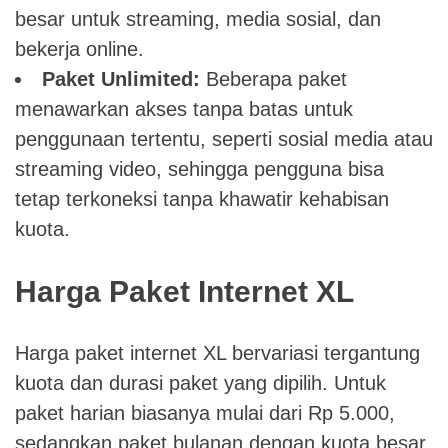
besar untuk streaming, media sosial, dan
bekerja online.
Paket Unlimited:
Beberapa paket
menawarkan akses tanpa batas untuk
penggunaan tertentu, seperti sosial media atau
streaming video, sehingga pengguna bisa
tetap terkoneksi tanpa khawatir kehabisan
kuota.
Harga Paket Internet XL
Harga paket internet XL bervariasi tergantung
kuota dan durasi paket yang dipilih. Untuk
paket harian biasanya mulai dari Rp 5.000,
sedangkan paket bulanan dengan kuota besar