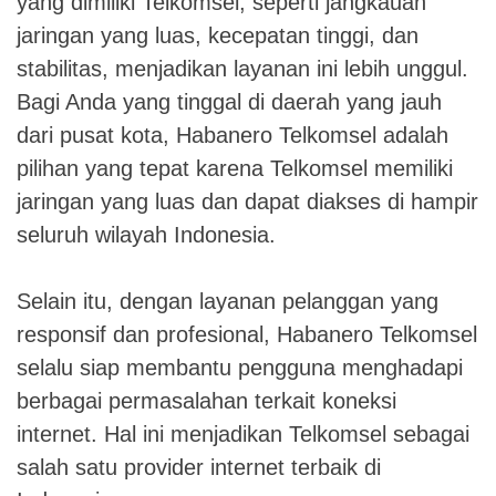
yang dimiliki Telkomsel, seperti jangkauan
jaringan yang luas, kecepatan tinggi, dan
stabilitas, menjadikan layanan ini lebih unggul.
Bagi Anda yang tinggal di daerah yang jauh
dari pusat kota, Habanero Telkomsel adalah
pilihan yang tepat karena Telkomsel memiliki
jaringan yang luas dan dapat diakses di hampir
seluruh wilayah Indonesia.
Selain itu, dengan layanan pelanggan yang
responsif dan profesional, Habanero Telkomsel
selalu siap membantu pengguna menghadapi
berbagai permasalahan terkait koneksi
internet. Hal ini menjadikan Telkomsel sebagai
salah satu provider internet terbaik di