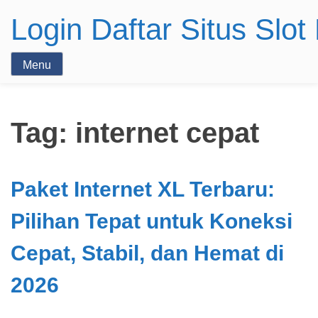
Login Daftar Situs Slo
Menu
Tag:
internet cepat
Paket Internet XL Terbaru:
Pilihan Tepat untuk Koneksi
Cepat, Stabil, dan Hemat di
2026