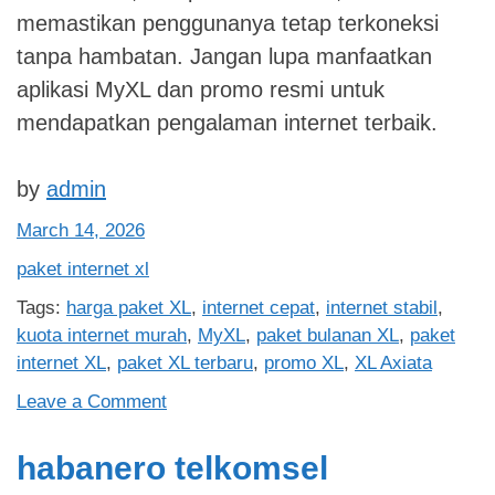
memastikan penggunanya tetap terkoneksi
tanpa hambatan. Jangan lupa manfaatkan
aplikasi MyXL dan promo resmi untuk
mendapatkan pengalaman internet terbaik.
by
admin
March 14, 2026
paket internet xl
Tags:
harga paket XL
,
internet cepat
,
internet stabil
,
kuota internet murah
,
MyXL
,
paket bulanan XL
,
paket
internet XL
,
paket XL terbaru
,
promo XL
,
XL Axiata
on
Leave a Comment
Paket
Internet
habanero telkomsel
XL