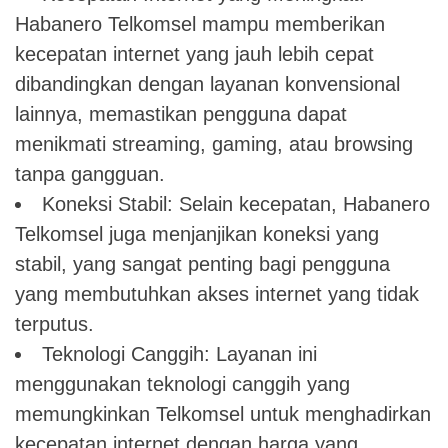
Habanero Telkomsel mampu memberikan
kecepatan internet yang jauh lebih cepat
dibandingkan dengan layanan konvensional
lainnya, memastikan pengguna dapat
menikmati streaming, gaming, atau browsing
tanpa gangguan.
Koneksi Stabil: Selain kecepatan, Habanero
Telkomsel juga menjanjikan koneksi yang
stabil, yang sangat penting bagi pengguna
yang membutuhkan akses internet yang tidak
terputus.
Teknologi Canggih: Layanan ini
menggunakan teknologi canggih yang
memungkinkan Telkomsel untuk menghadirkan
kecepatan internet dengan harga yang