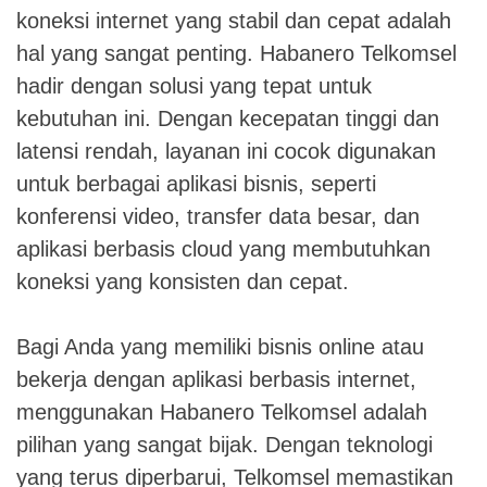
koneksi internet yang stabil dan cepat adalah
hal yang sangat penting. Habanero Telkomsel
hadir dengan solusi yang tepat untuk
kebutuhan ini. Dengan kecepatan tinggi dan
latensi rendah, layanan ini cocok digunakan
untuk berbagai aplikasi bisnis, seperti
konferensi video, transfer data besar, dan
aplikasi berbasis cloud yang membutuhkan
koneksi yang konsisten dan cepat.
Bagi Anda yang memiliki bisnis online atau
bekerja dengan aplikasi berbasis internet,
menggunakan Habanero Telkomsel adalah
pilihan yang sangat bijak. Dengan teknologi
yang terus diperbarui, Telkomsel memastikan