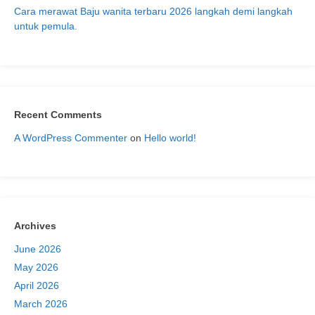
Cara merawat Baju wanita terbaru 2026 langkah demi langkah
untuk pemula.
Recent Comments
A WordPress Commenter
on
Hello world!
Archives
June 2026
May 2026
April 2026
March 2026