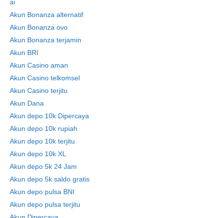
ai
Akun Bonanza alternatif
Akun Bonanza ovo
Akun Bonanza terjamin
Akun BRI
Akun Casino aman
Akun Casino telkomsel
Akun Casino terjitu
Akun Dana
Akun depo 10k Dipercaya
Akun depo 10k rupiah
Akun depo 10k terjitu
Akun depo 10k XL
Akun depo 5k 24 Jam
Akun depo 5k saldo gratis
Akun depo pulsa BNI
Akun depo pulsa terjitu
Akun Dipercaya