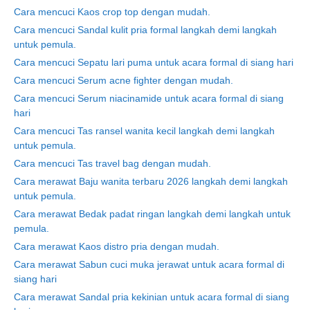
Cara mencuci Kaos crop top dengan mudah.
Cara mencuci Sandal kulit pria formal langkah demi langkah
untuk pemula.
Cara mencuci Sepatu lari puma untuk acara formal di siang hari
Cara mencuci Serum acne fighter dengan mudah.
Cara mencuci Serum niacinamide untuk acara formal di siang
hari
Cara mencuci Tas ransel wanita kecil langkah demi langkah
untuk pemula.
Cara mencuci Tas travel bag dengan mudah.
Cara merawat Baju wanita terbaru 2026 langkah demi langkah
untuk pemula.
Cara merawat Bedak padat ringan langkah demi langkah untuk
pemula.
Cara merawat Kaos distro pria dengan mudah.
Cara merawat Sabun cuci muka jerawat untuk acara formal di
siang hari
Cara merawat Sandal pria kekinian untuk acara formal di siang