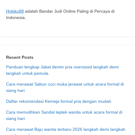
Hokiku88
adalah Bandar Judi Online Paling di Percaya di
Indonesia.
Recent Posts
Panduan lengkap Jaket denim pria oversized langkah demi
langkah untuk pemula.
Cara merawat Sabun cuci muka jerawat untuk acara formal di
siang hari
Daftar rekomendasi Kemeja formal pria dengan mudah.
Cara memutihkan Sandal teplek wanita untuk acara formal di
siang hari
Cara merawat Baju wanita terbaru 2026 langkah demi langkah