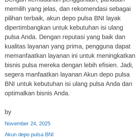
memilih yang jelas, dan rekomendasi sebagai
pilihan terbaik, akun depo pulsa BNI layak
dipertimbangkan untuk kebutuhan isi ulang
pulsa Anda. Dengan reputasi yang baik dan
kualitas layanan yang prima, pengguna dapat
memanfaatkan layanan ini untuk meningkatkan
bisnis pulsa mereka dengan lebih efisien. Jadi,
segera manfaatkan layanan Akun depo pulsa
BNI untuk kebutuhan isi ulang pulsa Anda dan
optimalkan bisnis Anda.
by
November 24, 2025
Akun depo pulsa BNI