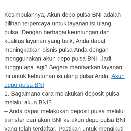
Kesimpulannya, Akun depo pulsa BNI adalah
pilihan terpercaya untuk layanan isi ulang
pulsa. Dengan berbagai keuntungan dan
kualitas layanan yang baik, Anda dapat
meningkatkan bisnis pulsa Anda dengan
menggunakan akun depo pulsa BNI. Jadi,
tunggu apa lagi? Segera manfaatkan layanan
ini untuk kebutuhan isi ulang pulsa Anda.
Akun
depo pulsa BNI
1. Bagaimana cara melakukan deposit pulsa
melalui akun BNI?
– Anda dapat melakukan deposit pulsa melalui
transfer dari akun BNI ke akun depo pulsa BNI
yang telah terdaftar. Pastikan untuk mengikuti