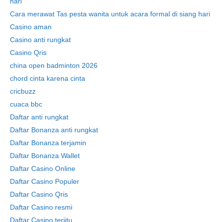
hari
Cara merawat Tas pesta wanita untuk acara formal di siang hari
Casino aman
Casino anti rungkat
Casino Qris
china open badminton 2026
chord cinta karena cinta
cricbuzz
cuaca bbc
Daftar anti rungkat
Daftar Bonanza anti rungkat
Daftar Bonanza terjamin
Daftar Bonanza Wallet
Daftar Casino Online
Daftar Casino Populer
Daftar Casino Qris
Daftar Casino resmi
Daftar Casino terjitu