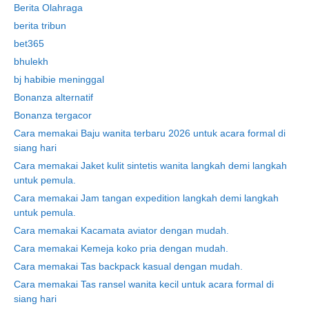
Berita Olahraga
berita tribun
bet365
bhulekh
bj habibie meninggal
Bonanza alternatif
Bonanza tergacor
Cara memakai Baju wanita terbaru 2026 untuk acara formal di
siang hari
Cara memakai Jaket kulit sintetis wanita langkah demi langkah
untuk pemula.
Cara memakai Jam tangan expedition langkah demi langkah
untuk pemula.
Cara memakai Kacamata aviator dengan mudah.
Cara memakai Kemeja koko pria dengan mudah.
Cara memakai Tas backpack kasual dengan mudah.
Cara memakai Tas ransel wanita kecil untuk acara formal di
siang hari