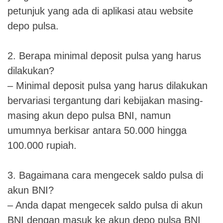
petunjuk yang ada di aplikasi atau website
depo pulsa.
2. Berapa minimal deposit pulsa yang harus
dilakukan?
– Minimal deposit pulsa yang harus dilakukan
bervariasi tergantung dari kebijakan masing-
masing akun depo pulsa BNI, namun
umumnya berkisar antara 50.000 hingga
100.000 rupiah.
3. Bagaimana cara mengecek saldo pulsa di
akun BNI?
– Anda dapat mengecek saldo pulsa di akun
BNI dengan masuk ke akun depo pulsa BNI