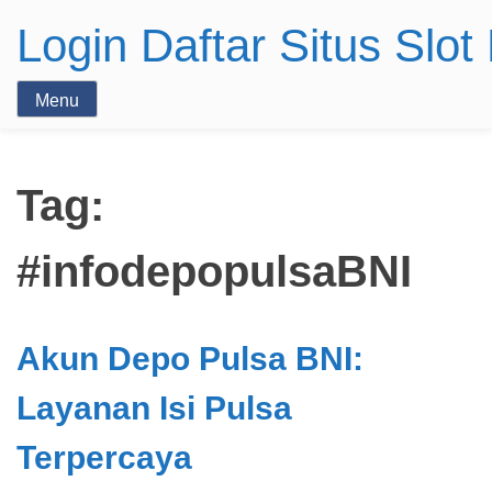
Login Daftar Situs Slo
Menu
Tag:
#infodepopulsaBNI
Akun Depo Pulsa BNI:
Layanan Isi Pulsa
Terpercaya