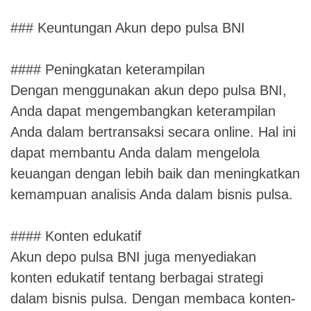
### Keuntungan Akun depo pulsa BNI
#### Peningkatan keterampilan
Dengan menggunakan akun depo pulsa BNI,
Anda dapat mengembangkan keterampilan
Anda dalam bertransaksi secara online. Hal ini
dapat membantu Anda dalam mengelola
keuangan dengan lebih baik dan meningkatkan
kemampuan analisis Anda dalam bisnis pulsa.
#### Konten edukatif
Akun depo pulsa BNI juga menyediakan
konten edukatif tentang berbagai strategi
dalam bisnis pulsa. Dengan membaca konten-