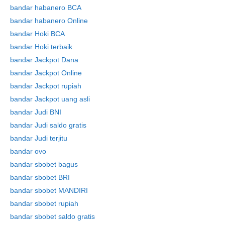
bandar habanero BCA
bandar habanero Online
bandar Hoki BCA
bandar Hoki terbaik
bandar Jackpot Dana
bandar Jackpot Online
bandar Jackpot rupiah
bandar Jackpot uang asli
bandar Judi BNI
bandar Judi saldo gratis
bandar Judi terjitu
bandar ovo
bandar sbobet bagus
bandar sbobet BRI
bandar sbobet MANDIRI
bandar sbobet rupiah
bandar sbobet saldo gratis