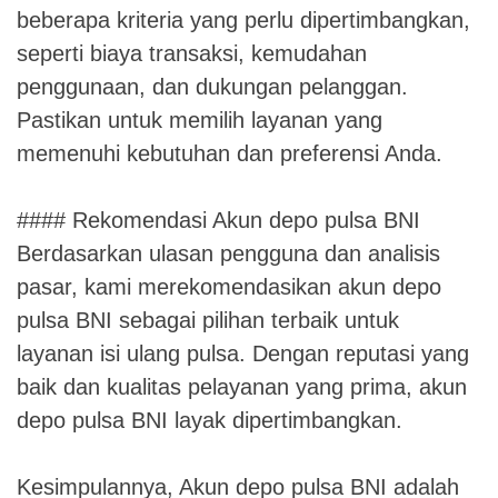
beberapa kriteria yang perlu dipertimbangkan,
seperti biaya transaksi, kemudahan
penggunaan, dan dukungan pelanggan.
Pastikan untuk memilih layanan yang
memenuhi kebutuhan dan preferensi Anda.
#### Rekomendasi Akun depo pulsa BNI
Berdasarkan ulasan pengguna dan analisis
pasar, kami merekomendasikan akun depo
pulsa BNI sebagai pilihan terbaik untuk
layanan isi ulang pulsa. Dengan reputasi yang
baik dan kualitas pelayanan yang prima, akun
depo pulsa BNI layak dipertimbangkan.
Kesimpulannya, Akun depo pulsa BNI adalah