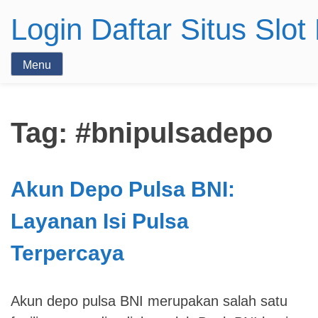
Login Daftar Situs Slo
Menu
Tag:
#bnipulsadepo
Akun Depo Pulsa BNI:
Layanan Isi Pulsa
Terpercaya
Akun depo pulsa BNI merupakan salah satu