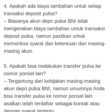
4. Apakah ada biaya tambahan untuk setiap
transaksi deposit pulsa?
– Biasanya akun depo pulsa BNI tidak
mengenakan biaya tambahan untuk transaksi
deposit pulsa, namun pastikan untuk
memeriksa syarat dan ketentuan dari masing-
masing akun.
5. Apakah bisa melakukan transfer pulsa ke
nomor ponsel lain?
– Tergantung dari kebijakan masing-masing
akun depo pulsa BNI, namun umumnya Anda
bisa transfer pulsa ke nomor ponsel lain
asalkan telah terdaftar sebagai kontak atau
dengan syarat tertentu.