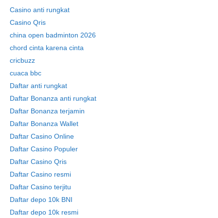
Casino anti rungkat
Casino Qris
china open badminton 2026
chord cinta karena cinta
cricbuzz
cuaca bbc
Daftar anti rungkat
Daftar Bonanza anti rungkat
Daftar Bonanza terjamin
Daftar Bonanza Wallet
Daftar Casino Online
Daftar Casino Populer
Daftar Casino Qris
Daftar Casino resmi
Daftar Casino terjitu
Daftar depo 10k BNI
Daftar depo 10k resmi