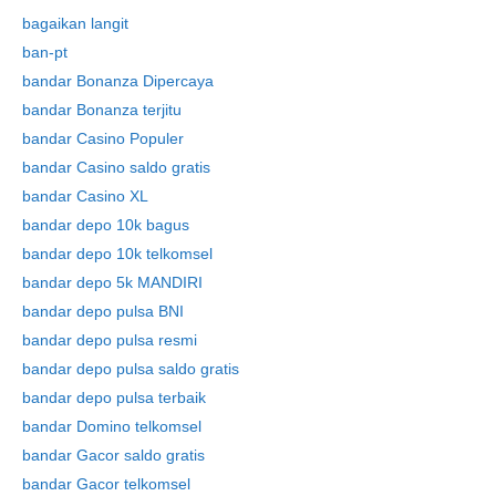
bagaikan langit
ban-pt
bandar Bonanza Dipercaya
bandar Bonanza terjitu
bandar Casino Populer
bandar Casino saldo gratis
bandar Casino XL
bandar depo 10k bagus
bandar depo 10k telkomsel
bandar depo 5k MANDIRI
bandar depo pulsa BNI
bandar depo pulsa resmi
bandar depo pulsa saldo gratis
bandar depo pulsa terbaik
bandar Domino telkomsel
bandar Gacor saldo gratis
bandar Gacor telkomsel