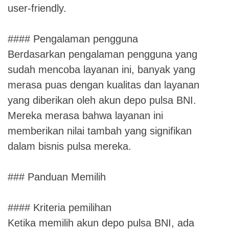
user-friendly.
#### Pengalaman pengguna
Berdasarkan pengalaman pengguna yang
sudah mencoba layanan ini, banyak yang
merasa puas dengan kualitas dan layanan
yang diberikan oleh akun depo pulsa BNI.
Mereka merasa bahwa layanan ini
memberikan nilai tambah yang signifikan
dalam bisnis pulsa mereka.
### Panduan Memilih
#### Kriteria pemilihan
Ketika memilih akun depo pulsa BNI, ada