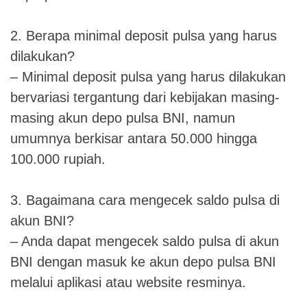
2. Berapa minimal deposit pulsa yang harus
dilakukan?
– Minimal deposit pulsa yang harus dilakukan
bervariasi tergantung dari kebijakan masing-
masing akun depo pulsa BNI, namun
umumnya berkisar antara 50.000 hingga
100.000 rupiah.
3. Bagaimana cara mengecek saldo pulsa di
akun BNI?
– Anda dapat mengecek saldo pulsa di akun
BNI dengan masuk ke akun depo pulsa BNI
melalui aplikasi atau website resminya.