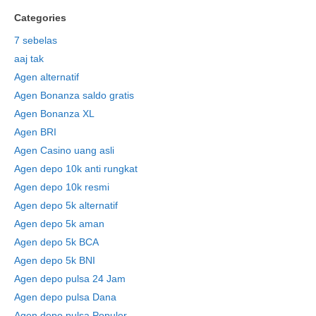
Categories
7 sebelas
aaj tak
Agen alternatif
Agen Bonanza saldo gratis
Agen Bonanza XL
Agen BRI
Agen Casino uang asli
Agen depo 10k anti rungkat
Agen depo 10k resmi
Agen depo 5k alternatif
Agen depo 5k aman
Agen depo 5k BCA
Agen depo 5k BNI
Agen depo pulsa 24 Jam
Agen depo pulsa Dana
Agen depo pulsa Populer