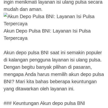
ingin menikmati layanan isi ulang pulsa secara
mudah dan aman.
Akun Depo Pulsa BNI: Layanan Isi Pulsa
Terpercaya
Akun depo pulsa BNI saat ini semakin populer
di kalangan pengguna layanan isi ulang pulsa.
Dengan begitu banyak pilihan di pasaran,
mengapa Anda harus memilih akun depo pulsa
BNI? Mari kita bahas beberapa keuntungan
yang ditawarkan oleh layanan ini.
### Keuntungan Akun depo pulsa BNI