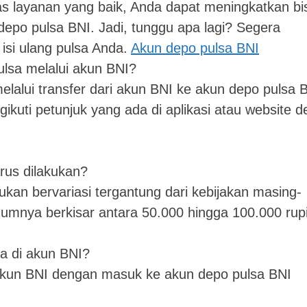
s layanan yang baik, Anda dapat meningkatkan bi
po pulsa BNI. Jadi, tunggu apa lagi? Segera
isi ulang pulsa Anda.
Akun depo pulsa BNI
lsa melalui akun BNI?
lalui transfer dari akun BNI ke akun depo pulsa 
gikuti petunjuk yang ada di aplikasi atau website 
rus dilakukan?
ukan bervariasi tergantung dari kebijakan masing-
mnya berkisar antara 50.000 hingga 100.000 rup
a di akun BNI?
akun BNI dengan masuk ke akun depo pulsa BNI