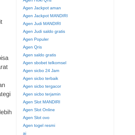
Agen Hoki Qris
Agen Jackpot aman
Agen Jackpot MANDIRI
t
Agen Judi MANDIRI
Agen Judi saldo gratis
Agen Populer
Agen Qris
Agen saldo gratis
isa
Agen sbobet telkomsel
rat
Agen sicbo 24 Jam
Agen sicbo terbaik
an
Agen sicbo tergacor
tegi
Agen sicbo terjamin
Agen Slot MANDIRI
Agen Slot Online
lebih
Agen Slot ovo
Agen togel resmi
ai