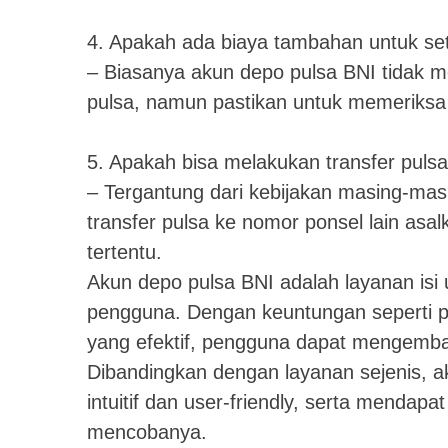
4. Apakah ada biaya tambahan untuk seti
– Biasanya akun depo pulsa BNI tidak m
pulsa, namun pastikan untuk memeriksa 
5. Apakah bisa melakukan transfer pulsa
– Tergantung dari kebijakan masing-ma
transfer pulsa ke nomor ponsel lain asal
tertentu.
Akun depo pulsa BNI adalah layanan isi 
pengguna. Dengan keuntungan seperti pe
yang efektif, pengguna dapat mengemban
Dibandingkan dengan layanan sejenis, 
intuitif dan user-friendly, serta mendapa
mencobanya.