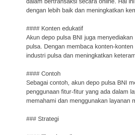
dalam bertransaksi secara online. Hal 
dengan lebih baik dan meningkatkan kem
#### Konten edukatif
Akun depo pulsa BNI juga menyediakan ko
pulsa. Dengan membaca konten-konten 
industri pulsa dan meningkatkan keteram
#### Contoh
Sebagai contoh, akun depo pulsa BNI me
penggunaan fitur-fitur yang ada dalam
memahami dan menggunakan layanan mer
### Strategi