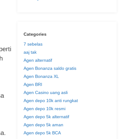
Categories
7 sebelas
erti
aaj tak
h
Agen alternatif
Agen Bonanza saldo gratis
Agen Bonanza XL
Agen BRI
Agen Casino uang asli
sa
Agen depo 10k anti rungkat
Agen depo 10k resmi
Agen depo 5k alternatif
Agen depo 5k aman
sa.
Agen depo 5k BCA