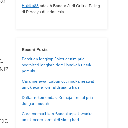
dan
Hokiku88
adalah Bandar Judi Online Paling
di Percaya di Indonesia.
Recent Posts
Panduan lengkap Jaket denim pria
a.
oversized langkah demi langkah untuk
BNI?
pemula.
Cara merawat Sabun cuci muka jerawat
untuk acara formal di siang hari
Daftar rekomendasi Kemeja formal pria
dengan mudah.
Cara memutihkan Sandal teplek wanita
untuk acara formal di siang hari
nda