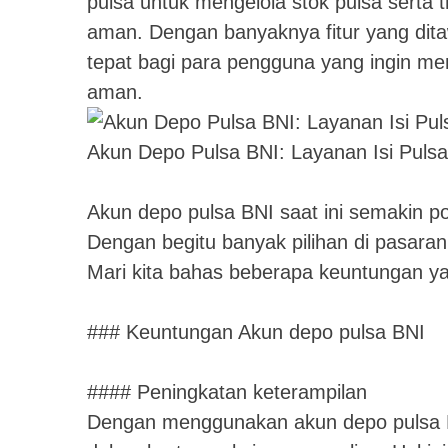
pulsa untuk mengelola stok pulsa serta t
aman. Dengan banyaknya fitur yang dita
tepat bagi para pengguna yang ingin me
aman.
Akun Depo Pulsa BNI: Layanan Isi Puls
Akun depo pulsa BNI saat ini semakin po
Dengan begitu banyak pilihan di pasar
Mari kita bahas beberapa keuntungan yan
### Keuntungan Akun depo pulsa BNI
#### Peningkatan keterampilan
Dengan menggunakan akun depo pulsa 