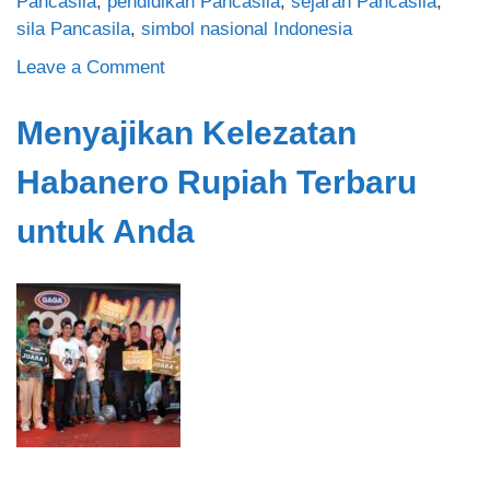
Pancasila
,
pendidikan Pancasila
,
sejarah Pancasila
,
sila Pancasila
,
simbol nasional Indonesia
on
Leave a Comment
Mengenal
Gambar
Menyajikan Kelezatan
Lambang
Habanero Rupiah Terbaru
Pancasila:
Sejarah,
untuk Anda
Makna,
dan
Filosofi
di
Balik
Simbol
Nasional
Indonesia