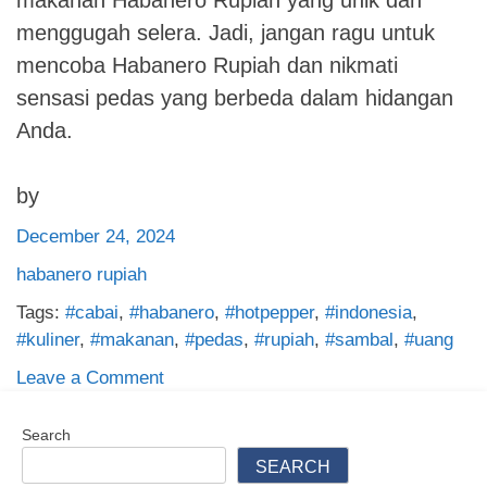
makanan Habanero Rupiah yang unik dan
menggugah selera. Jadi, jangan ragu untuk
mencoba Habanero Rupiah dan nikmati
sensasi pedas yang berbeda dalam hidangan
Anda.
by
December 24, 2024
habanero rupiah
Tags:
#cabai
,
#habanero
,
#hotpepper
,
#indonesia
,
#kuliner
,
#makanan
,
#pedas
,
#rupiah
,
#sambal
,
#uang
on
Leave a Comment
Menyajikan
Kelezatan
Search
Habanero
SEARCH
Rupiah