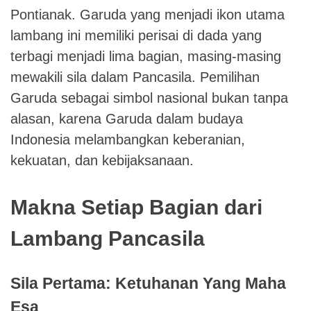
Pontianak. Garuda yang menjadi ikon utama
lambang ini memiliki perisai di dada yang
terbagi menjadi lima bagian, masing-masing
mewakili sila dalam Pancasila. Pemilihan
Garuda sebagai simbol nasional bukan tanpa
alasan, karena Garuda dalam budaya
Indonesia melambangkan keberanian,
kekuatan, dan kebijaksanaan.
Makna Setiap Bagian dari
Lambang Pancasila
Sila Pertama: Ketuhanan Yang Maha
Esa