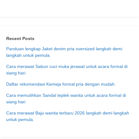
Recent Posts
Panduan lengkap Jaket denim pria oversized langkah demi
langkah untuk pemula.
Cara merawat Sabun cuci muka jerawat untuk acara formal di
siang hari
Daftar rekomendasi Kemeja formal pria dengan mudah.
Cara memutihkan Sandal teplek wanita untuk acara formal di
siang hari
Cara merawat Baju wanita terbaru 2026 langkah demi langkah
untuk pemula.