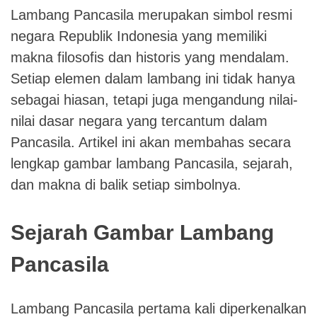
Lambang Pancasila merupakan simbol resmi
negara Republik Indonesia yang memiliki
makna filosofis dan historis yang mendalam.
Setiap elemen dalam lambang ini tidak hanya
sebagai hiasan, tetapi juga mengandung nilai-
nilai dasar negara yang tercantum dalam
Pancasila. Artikel ini akan membahas secara
lengkap gambar lambang Pancasila, sejarah,
dan makna di balik setiap simbolnya.
Sejarah Gambar Lambang
Pancasila
Lambang Pancasila pertama kali diperkenalkan