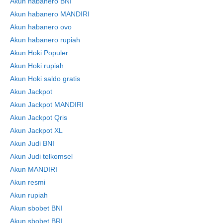
Akun habanero BNI
Akun habanero MANDIRI
Akun habanero ovo
Akun habanero rupiah
Akun Hoki Populer
Akun Hoki rupiah
Akun Hoki saldo gratis
Akun Jackpot
Akun Jackpot MANDIRI
Akun Jackpot Qris
Akun Jackpot XL
Akun Judi BNI
Akun Judi telkomsel
Akun MANDIRI
Akun resmi
Akun rupiah
Akun sbobet BNI
Akun sbobet BRI