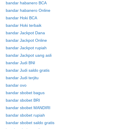
bandar habanero BCA
bandar habanero Online
Skip
bandar Hoki BCA
to
bandar Hoki terbaik
content
bandar Jackpot Dana
bandar Jackpot Online
bandar Jackpot rupiah
bandar Jackpot uang asli
bandar Judi BNI
bandar Judi saldo gratis
bandar Judi terjitu
bandar ovo
bandar sbobet bagus
bandar sbobet BRI
bandar sbobet MANDIRI
bandar sbobet rupiah
bandar sbobet saldo gratis