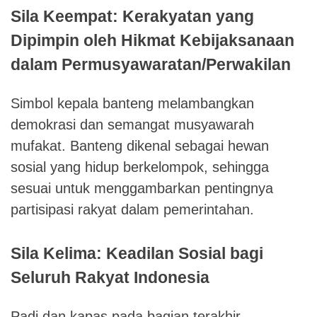
Sila Keempat: Kerakyatan yang
Dipimpin oleh Hikmat Kebijaksanaan
dalam Permusyawaratan/Perwakilan
Simbol kepala banteng melambangkan
demokrasi dan semangat musyawarah
mufakat. Banteng dikenal sebagai hewan
sosial yang hidup berkelompok, sehingga
sesuai untuk menggambarkan pentingnya
partisipasi rakyat dalam pemerintahan.
Sila Kelima: Keadilan Sosial bagi
Seluruh Rakyat Indonesia
Padi dan kapas pada bagian terakhir