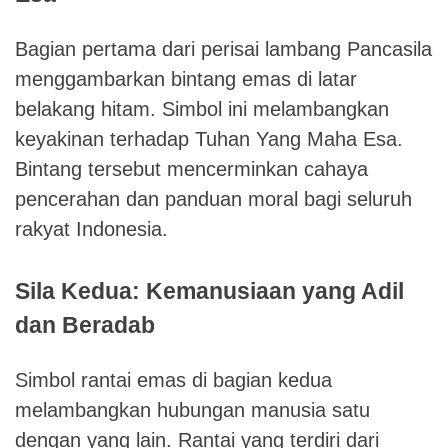
Bagian pertama dari perisai lambang Pancasila
menggambarkan bintang emas di latar
belakang hitam. Simbol ini melambangkan
keyakinan terhadap Tuhan Yang Maha Esa.
Bintang tersebut mencerminkan cahaya
pencerahan dan panduan moral bagi seluruh
rakyat Indonesia.
Sila Kedua: Kemanusiaan yang Adil
dan Beradab
Simbol rantai emas di bagian kedua
melambangkan hubungan manusia satu
dengan yang lain. Rantai yang terdiri dari