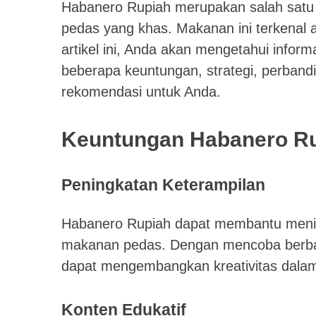
Habanero Rupiah merupakan salah satu j
pedas yang khas. Makanan ini terkenal a
artikel ini, Anda akan mengetahui infor
beberapa keuntungan, strategi, perband
rekomendasi untuk Anda.
Keuntungan Habanero R
Peningkatan Keterampilan
Habanero Rupiah dapat membantu meni
makanan pedas. Dengan mencoba berba
dapat mengembangkan kreativitas dal
Konten Edukatif