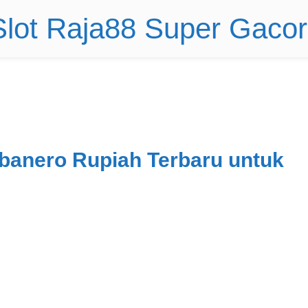
 Slot Raja88 Super Gaco
banero Rupiah Terbaru untuk