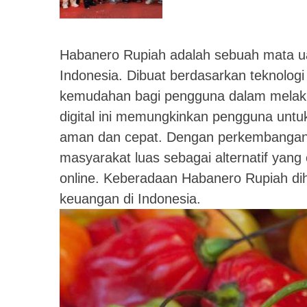
Habanero Rupiah adalah sebuah mata uan
Indonesia. Dibuat berdasarkan teknolo
kemudahan bagi pengguna dalam melakuk
digital ini memungkinkan pengguna untuk
aman dan cepat. Dengan perkembangan t
masyarakat luas sebagai alternatif yan
online. Keberadaan Habanero Rupiah di
keuangan di Indonesia.