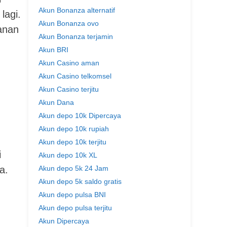
Akun Bonanza alternatif
lagi.
Akun Bonanza ovo
anan
Akun Bonanza terjamin
Akun BRI
Akun Casino aman
Akun Casino telkomsel
Akun Casino terjitu
Akun Dana
Akun depo 10k Dipercaya
Akun depo 10k rupiah
Akun depo 10k terjitu
i
Akun depo 10k XL
a.
Akun depo 5k 24 Jam
Akun depo 5k saldo gratis
Akun depo pulsa BNI
Akun depo pulsa terjitu
Akun Dipercaya