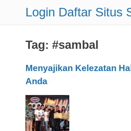
Login Daftar Situs
Tag:
#sambal
Menyajikan Kelezatan Ha
Anda