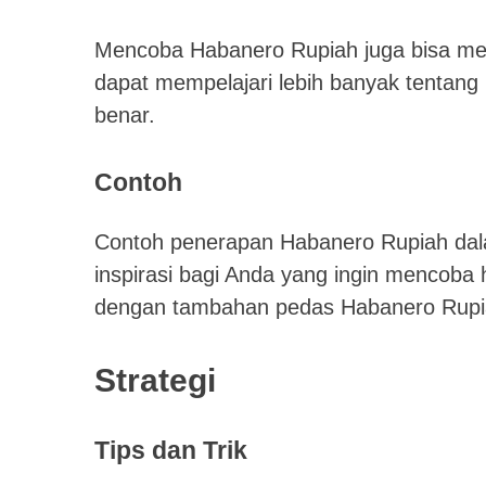
Mencoba Habanero Rupiah juga bisa me
dapat mempelajari lebih banyak tenta
benar.
Contoh
Contoh penerapan Habanero Rupiah dal
inspirasi bagi Anda yang ingin mencob
dengan tambahan pedas Habanero Rupi
Strategi
Tips dan Trik