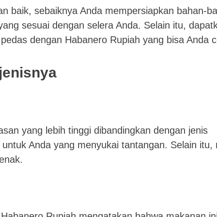
an baik, sebaiknya Anda mempersiapkan bahan-b
ang sesuai dengan selera Anda. Selain itu, dapat
p pedas dengan Habanero Rupiah yang bisa Anda c
jenisnya
san yang lebih tinggi dibandingkan dengan jenis
untuk Anda yang menyukai tantangan. Selain itu, 
 enak.
Habanero Rupiah mengatakan bahwa makanan in