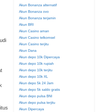
Akun Bonanza alternatif
Akun Bonanza ovo
Akun Bonanza terjamin
Akun BRI
Akun Casino aman
Akun Casino telkomsel
udi
Akun Casino terjitu
Akun Dana
Akun depo 10k Dipercaya
Akun depo 10k rupiah
t
Akun depo 10k terjitu
Akun depo 10k XL
Akun depo 5k 24 Jam
k
Akun depo 5k saldo gratis
Akun depo pulsa BNI
Akun depo pulsa terjitu
itus
Akun Dipercaya