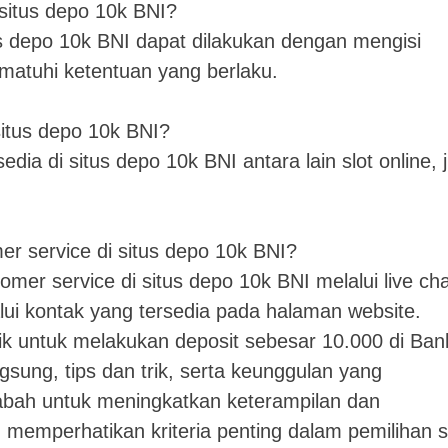
situs depo 10k BNI?
s depo 10k BNI dapat dilakukan dengan mengisi
ematuhi ketentuan yang berlaku.
situs depo 10k BNI?
a di situs depo 10k BNI antara lain slot online, j
r service di situs depo 10k BNI?
er service di situs depo 10k BNI melalui live cha
alui kontak yang tersedia pada halaman website.
ik untuk melakukan deposit sebesar 10.000 di Ban
gsung, tips dan trik, serta keunggulan yang
abah untuk meningkatkan keterampilan dan
memperhatikan kriteria penting dalam pemilihan s