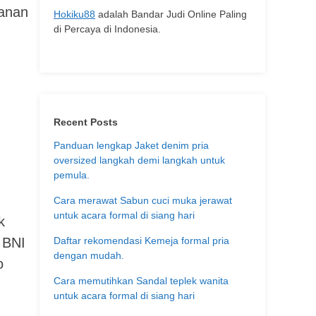
manan
Hokiku88
adalah Bandar Judi Online Paling
di Percaya di Indonesia.
Recent Posts
Panduan lengkap Jaket denim pria
oversized langkah demi langkah untuk
pemula.
Cara merawat Sabun cuci muka jerawat
untuk acara formal di siang hari
k
 BNI
Daftar rekomendasi Kemeja formal pria
dengan mudah.
o
Cara memutihkan Sandal teplek wanita
untuk acara formal di siang hari