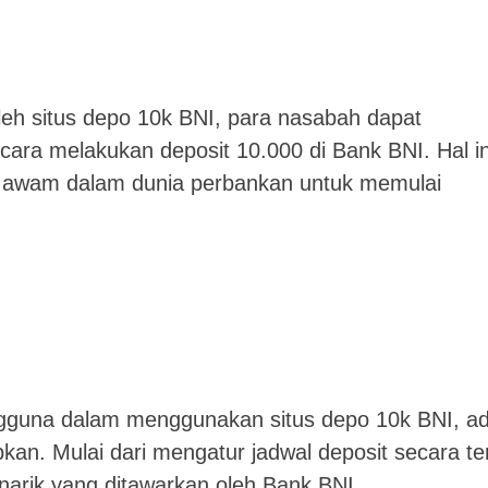
eh situs depo 10k BNI, para nasabah dapat
ra melakukan deposit 10.000 di Bank BNI. Hal in
awam dalam dunia perbankan untuk memulai
guna dalam menggunakan situs depo 10k BNI, a
pkan. Mulai dari mengatur jadwal deposit secara te
rik yang ditawarkan oleh Bank BNI.