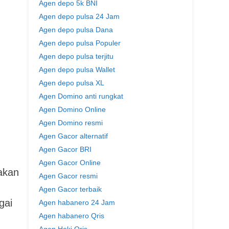
Agen depo 5k BNI
Agen depo pulsa 24 Jam
Agen depo pulsa Dana
Agen depo pulsa Populer
Agen depo pulsa terjitu
Agen depo pulsa Wallet
Agen depo pulsa XL
Agen Domino anti rungkat
Agen Domino Online
Agen Domino resmi
Agen Gacor alternatif
Agen Gacor BRI
Agen Gacor Online
akan
Agen Gacor resmi
Agen Gacor terbaik
gai
Agen habanero 24 Jam
Agen habanero Qris