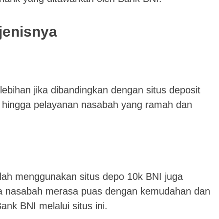
jenisnya
lebihan jika dibandingkan dengan situs deposit
s hingga pelayanan nasabah yang ramah dan
lah menggunakan situs depo 10k BNI juga
ra nasabah merasa puas dengan kemudahan dan
nk BNI melalui situs ini.