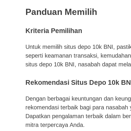
Panduan Memilih
Kriteria Pemilihan
Untuk memilih situs depo 10k BNI, pastik
seperti keamanan transaksi, kemudahan
situs depo 10k BNI, nasabah dapat mel
Rekomendasi Situs Depo 10k BN
Dengan berbagai keuntungan dan keungg
rekomendasi terbaik bagi para nasabah 
Dapatkan pengalaman terbaik dalam beri
mitra terpercaya Anda.