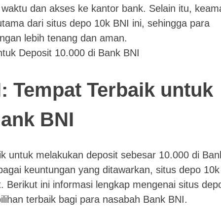
 waktu dan akses ke kantor bank. Selain itu, kea
tama dari situs depo 10k BNI ini, sehingga para
ngan lebih tenang dan aman.
: Tempat Terbaik untuk
Bank BNI
ik untuk melakukan deposit sebesar 10.000 di Ban
gai keuntungan yang ditawarkan, situs depo 10k
 Berikut ini informasi lengkap mengenai situs dep
ilihan terbaik bagi para nasabah Bank BNI.