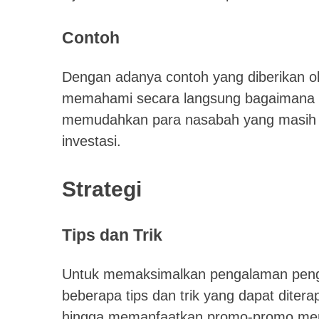
Contoh
Dengan adanya contoh yang diberikan ol
memahami secara langsung bagaimana ca
memudahkan para nasabah yang masih 
investasi.
Strategi
Tips dan Trik
Untuk memaksimalkan pengalaman peng
beberapa tips dan trik yang dapat ditera
hingga memanfaatkan promo-promo mena