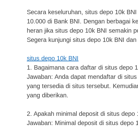
Secara keseluruhan, situs depo 10k BNI
10.000 di Bank BNI. Dengan berbagai k
heran jika situs depo 10k BNI semakin p
Segera kunjungi situs depo 10k BNI dan m
situs depo 10k BNI
1. Bagaimana cara daftar di situs depo 
Jawaban: Anda dapat mendaftar di situs
yang tersedia di situs tersebut. Kemudia
yang diberikan.
2. Apakah minimal deposit di situs depo
Jawaban: Minimal deposit di situs depo