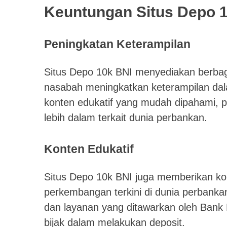
Keuntungan Situs Depo 
Peningkatan Keterampilan
Situs Depo 10k BNI menyediakan berba
nasabah meningkatkan keterampilan dal
konten edukatif yang mudah dipahami,
lebih dalam terkait dunia perbankan.
Konten Edukatif
Situs Depo 10k BNI juga memberikan kon
perkembangan terkini di dunia perbanka
dan layanan yang ditawarkan oleh Bank
bijak dalam melakukan deposit.