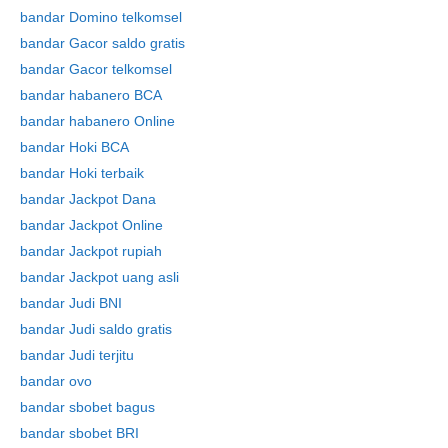
bandar Domino telkomsel
bandar Gacor saldo gratis
bandar Gacor telkomsel
bandar habanero BCA
bandar habanero Online
bandar Hoki BCA
bandar Hoki terbaik
bandar Jackpot Dana
bandar Jackpot Online
bandar Jackpot rupiah
bandar Jackpot uang asli
bandar Judi BNI
bandar Judi saldo gratis
bandar Judi terjitu
bandar ovo
bandar sbobet bagus
bandar sbobet BRI