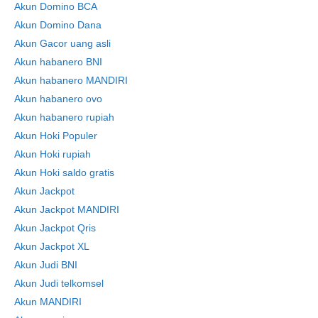
Akun Domino BCA
Akun Domino Dana
Akun Gacor uang asli
Akun habanero BNI
Skip
Akun habanero MANDIRI
to
Akun habanero ovo
content
Akun habanero rupiah
Akun Hoki Populer
Akun Hoki rupiah
Akun Hoki saldo gratis
Akun Jackpot
Akun Jackpot MANDIRI
Akun Jackpot Qris
Akun Jackpot XL
Akun Judi BNI
Akun Judi telkomsel
Akun MANDIRI