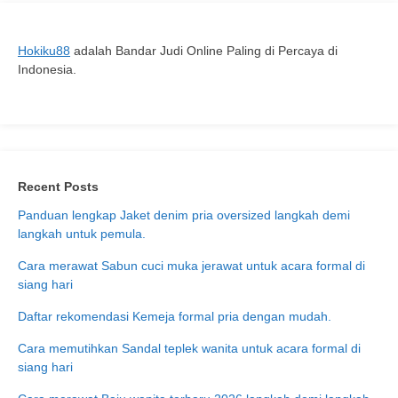
Hokiku88
adalah Bandar Judi Online Paling di Percaya di
Indonesia.
Recent Posts
Panduan lengkap Jaket denim pria oversized langkah demi
langkah untuk pemula.
Cara merawat Sabun cuci muka jerawat untuk acara formal di
siang hari
Daftar rekomendasi Kemeja formal pria dengan mudah.
Cara memutihkan Sandal teplek wanita untuk acara formal di
siang hari