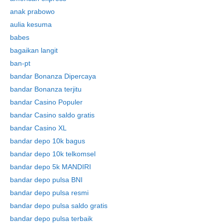
anak prabowo
aulia kesuma
babes
bagaikan langit
ban-pt
bandar Bonanza Dipercaya
bandar Bonanza terjitu
bandar Casino Populer
bandar Casino saldo gratis
bandar Casino XL
bandar depo 10k bagus
bandar depo 10k telkomsel
bandar depo 5k MANDIRI
bandar depo pulsa BNI
bandar depo pulsa resmi
bandar depo pulsa saldo gratis
bandar depo pulsa terbaik