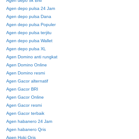
Agen depo 5k BNI
Agen depo pulsa 24 Jam
Agen depo pulsa Dana
Agen depo pulsa Populer
Agen depo pulsa terjitu
Agen depo pulsa Wallet
Agen depo pulsa XL
Agen Domino anti rungkat
Agen Domino Online
Agen Domino resmi
Agen Gacor alternatif
Agen Gacor BRI
Agen Gacor Online
Agen Gacor resmi
Agen Gacor terbaik
Agen habanero 24 Jam
Agen habanero Qris
Agen Hoki Qris