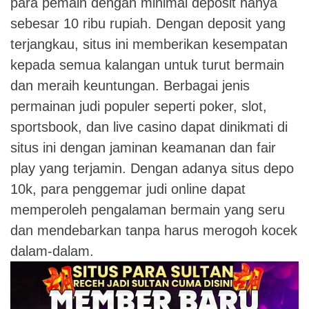
para pemain dengan minimal deposit hanya
sebesar 10 ribu rupiah. Dengan deposit yang
terjangkau, situs ini memberikan kesempatan
kepada semua kalangan untuk turut bermain
dan meraih keuntungan. Berbagai jenis
permainan judi populer seperti poker, slot,
sportsbook, dan live casino dapat dinikmati di
situs ini dengan jaminan keamanan dan fair
play yang terjamin. Dengan adanya situs depo
10k, para penggemar judi online dapat
memperoleh pengalaman bermain yang seru
dan mendebarkan tanpa harus merogoh kocek
dalam-dalam.