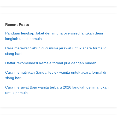
Recent Posts
Panduan lengkap Jaket denim pria oversized langkah demi
langkah untuk pemula.
Cara merawat Sabun cuci muka jerawat untuk acara formal di
siang hari
Daftar rekomendasi Kemeja formal pria dengan mudah.
Cara memutihkan Sandal teplek wanita untuk acara formal di
siang hari
Cara merawat Baju wanita terbaru 2026 langkah demi langkah
untuk pemula.