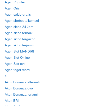
Agen Populer
Agen Qris
Agen saldo gratis
Agen sbobet telkomsel
Agen sicbo 24 Jam
Agen sicbo terbaik
Agen sicbo tergacor
Agen sicbo terjamin
Agen Slot MANDIRI
Agen Slot Online
Agen Slot ovo
Agen togel resmi
ai
Akun Bonanza alternatif
Akun Bonanza ovo
Akun Bonanza terjamin
Akun BRI