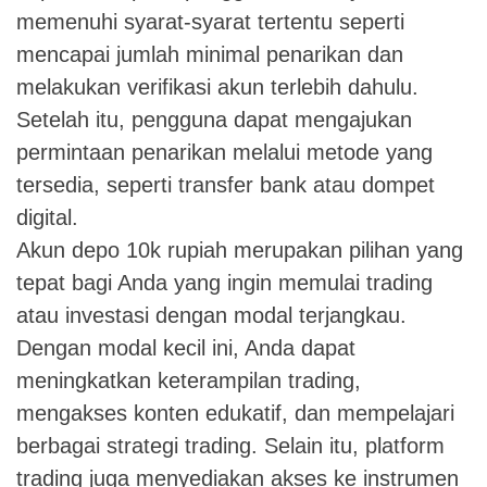
memenuhi syarat-syarat tertentu seperti
mencapai jumlah minimal penarikan dan
melakukan verifikasi akun terlebih dahulu.
Setelah itu, pengguna dapat mengajukan
permintaan penarikan melalui metode yang
tersedia, seperti transfer bank atau dompet
digital.
Akun depo 10k rupiah merupakan pilihan yang
tepat bagi Anda yang ingin memulai trading
atau investasi dengan modal terjangkau.
Dengan modal kecil ini, Anda dapat
meningkatkan keterampilan trading,
mengakses konten edukatif, dan mempelajari
berbagai strategi trading. Selain itu, platform
trading juga menyediakan akses ke instrumen