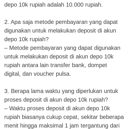
depo 10k rupiah adalah 10.000 rupiah.
2. Apa saja metode pembayaran yang dapat
digunakan untuk melakukan deposit di akun
depo 10k rupiah?
– Metode pembayaran yang dapat digunakan
untuk melakukan deposit di akun depo 10k
rupiah antara lain transfer bank, dompet
digital, dan voucher pulsa.
3. Berapa lama waktu yang diperlukan untuk
proses deposit di akun depo 10k rupiah?
– Waktu proses deposit di akun depo 10k
rupiah biasanya cukup cepat, sekitar beberapa
menit hingga maksimal 1 jam tergantung dari