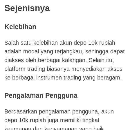
Sejenisnya
Kelebihan
Salah satu kelebihan akun depo 10k rupiah
adalah modal yang terjangkau, sehingga dapat
diakses oleh berbagai kalangan. Selain itu,
platform trading biasanya menyediakan akses
ke berbagai instrumen trading yang beragam.
Pengalaman Pengguna
Berdasarkan pengalaman pengguna, akun
depo 10k rupiah juga memiliki tingkat
keamanan dan kenyamanan yang baik.