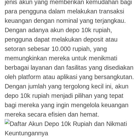
jenis akun yang memberikan kemudahan bagi
para pengguna dalam melakukan transaksi
keuangan dengan nominal yang terjangkau.
Dengan adanya akun depo 10k rupiah,
pengguna dapat melakukan deposit atau
setoran sebesar 10.000 rupiah, yang
memungkinkan mereka untuk menikmati
berbagai layanan dan fasilitas yang disediakan
oleh platform atau aplikasi yang bersangkutan.
Dengan jumlah yang tergolong kecil ini, akun
depo 10k rupiah menjadi pilihan yang tepat
bagi mereka yang ingin mengelola keuangan
mereka secara efisien dan hemat.