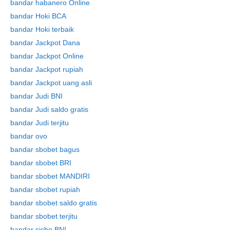
bandar habanero Online
bandar Hoki BCA
bandar Hoki terbaik
bandar Jackpot Dana
bandar Jackpot Online
bandar Jackpot rupiah
bandar Jackpot uang asli
bandar Judi BNI
bandar Judi saldo gratis
bandar Judi terjitu
bandar ovo
bandar sbobet bagus
bandar sbobet BRI
bandar sbobet MANDIRI
bandar sbobet rupiah
bandar sbobet saldo gratis
bandar sbobet terjitu
bandar sicbo BNI