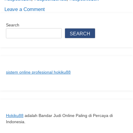
on
Leave a Comment
Daftar
Akun
Search
Depo
SEARCH
10k
Rupiah
dan
Nikmati
Keuntungannya
sistem online profesional hokiku88
Hokiku88
adalah Bandar Judi Online Paling di Percaya di
Indonesia.