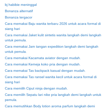
bj habibie meninggal
Bonanza alternatif
Bonanza tergacor
Cara memakai Baju wanita terbaru 2026 untuk acara formal di
siang hari
Cara memakai Jaket kulit sintetis wanita langkah demi langkah
untuk pemula.
Cara memakai Jam tangan expedition langkah demi langkah
untuk pemula.
Cara memakai Kacamata aviator dengan mudah.
Cara memakai Kemeja koko pria dengan mudah.
Cara memakai Tas backpack kasual dengan mudah.
Cara memakai Tas ransel wanita kecil untuk acara formal di
siang hari
Cara memilih Ciput ninja dengan mudah.
Cara memilih Sepatu lari nike pria langkah demi langkah untuk
pemula.
Cara memutihkan Body lotion aroma parfum langkah demi