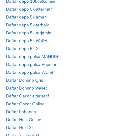
Daftar depo 10k telkomsel
Daftar depo 5k alternatif
Daftar depo 5k aman
Daftar depo 5k terbaik
Daftar depo 5k terjamin
Daftar depo 5k Wallet
Daftar depo 5k XL
Daftar depo pulsa MANDIRI
Daftar depo pulsa Populer
Daftar depo pulsa Wallet
Daftar Domino Qris
Daftar Domino Wallet
Daftar Gacor alternatif
Daftar Gacor Online
Daftar habanero
Daftar Hoki Online
Daftar Hoki XL
Daftar Jackpot XL