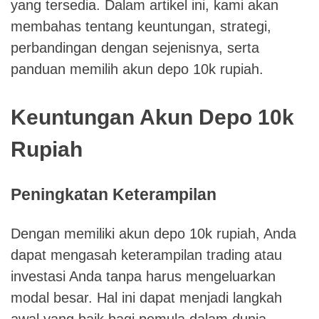
yang tersedia. Dalam artikel ini, kami akan
membahas tentang keuntungan, strategi,
perbandingan dengan sejenisnya, serta
panduan memilih akun depo 10k rupiah.
Keuntungan Akun Depo 10k
Rupiah
Peningkatan Keterampilan
Dengan memiliki akun depo 10k rupiah, Anda
dapat mengasah keterampilan trading atau
investasi Anda tanpa harus mengeluarkan
modal besar. Hal ini dapat menjadi langkah