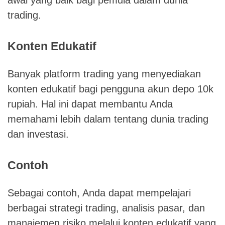
awal yang baik bagi pemula dalam dunia
trading.
Konten Edukatif
Banyak platform trading yang menyediakan
konten edukatif bagi pengguna akun depo 10k
rupiah. Hal ini dapat membantu Anda
memahami lebih dalam tentang dunia trading
dan investasi.
Contoh
Sebagai contoh, Anda dapat mempelajari
berbagai strategi trading, analisis pasar, dan
manajemen risiko melalui konten edukatif yang