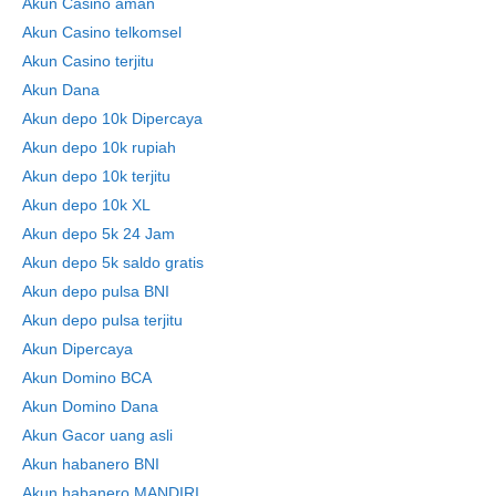
Akun Casino aman
Akun Casino telkomsel
Akun Casino terjitu
Akun Dana
Akun depo 10k Dipercaya
Akun depo 10k rupiah
Akun depo 10k terjitu
Akun depo 10k XL
Akun depo 5k 24 Jam
Akun depo 5k saldo gratis
Akun depo pulsa BNI
Akun depo pulsa terjitu
Akun Dipercaya
Akun Domino BCA
Akun Domino Dana
Akun Gacor uang asli
Akun habanero BNI
Akun habanero MANDIRI