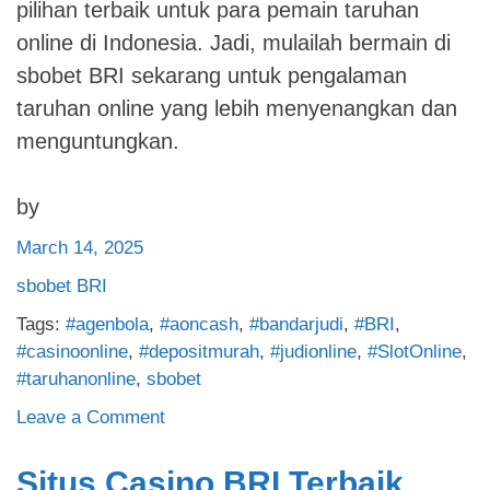
pilihan terbaik untuk para pemain taruhan
online di Indonesia. Jadi, mulailah bermain di
sbobet BRI sekarang untuk pengalaman
taruhan online yang lebih menyenangkan dan
menguntungkan.
by
March 14, 2025
sbobet BRI
Tags:
#agenbola
,
#aoncash
,
#bandarjudi
,
#BRI
,
#casinoonline
,
#depositmurah
,
#judionline
,
#SlotOnline
,
#taruhanonline
,
sbobet
on
Leave a Comment
“Daftar
Sbobet
Situs Casino BRI Terbaik