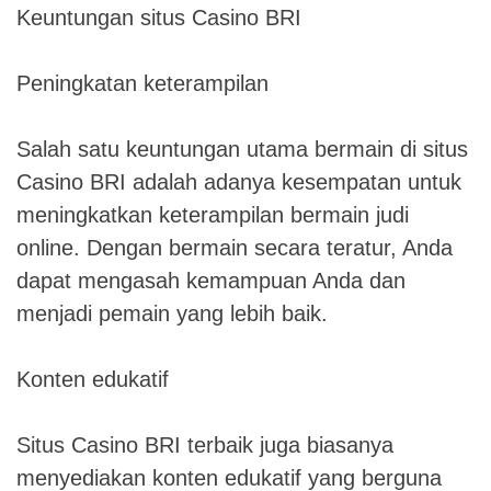
Keuntungan situs Casino BRI
Peningkatan keterampilan
Salah satu keuntungan utama bermain di situs
Casino BRI adalah adanya kesempatan untuk
meningkatkan keterampilan bermain judi
online. Dengan bermain secara teratur, Anda
dapat mengasah kemampuan Anda dan
menjadi pemain yang lebih baik.
Konten edukatif
Situs Casino BRI terbaik juga biasanya
menyediakan konten edukatif yang berguna