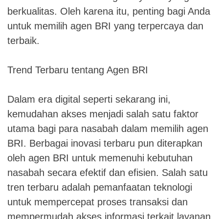
berkualitas. Oleh karena itu, penting bagi Anda
untuk memilih agen BRI yang terpercaya dan
terbaik.
Trend Terbaru tentang Agen BRI
Dalam era digital seperti sekarang ini,
kemudahan akses menjadi salah satu faktor
utama bagi para nasabah dalam memilih agen
BRI. Berbagai inovasi terbaru pun diterapkan
oleh agen BRI untuk memenuhi kebutuhan
nasabah secara efektif dan efisien. Salah satu
tren terbaru adalah pemanfaatan teknologi
untuk mempercepat proses transaksi dan
mempermudah akses informasi terkait layanan