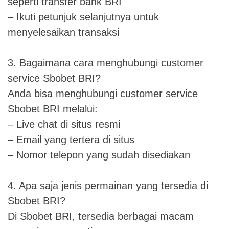
seperti transfer bank BRI
– Ikuti petunjuk selanjutnya untuk
menyelesaikan transaksi
3. Bagaimana cara menghubungi customer
service Sbobet BRI?
Anda bisa menghubungi customer service
Sbobet BRI melalui:
– Live chat di situs resmi
– Email yang tertera di situs
– Nomor telepon yang sudah disediakan
4. Apa saja jenis permainan yang tersedia di
Sbobet BRI?
Di Sbobet BRI, tersedia berbagai macam