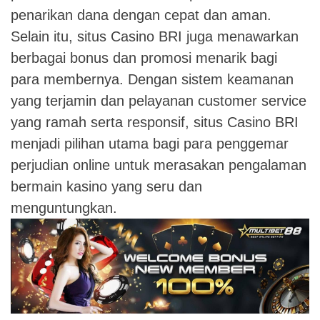
penarikan dana dengan cepat dan aman.
Selain itu, situs Casino BRI juga menawarkan
berbagai bonus dan promosi menarik bagi
para membernya. Dengan sistem keamanan
yang terjamin dan pelayanan customer service
yang ramah serta responsif, situs Casino BRI
menjadi pilihan utama bagi para penggemar
perjudian online untuk merasakan pengalaman
bermain kasino yang seru dan
menguntungkan.