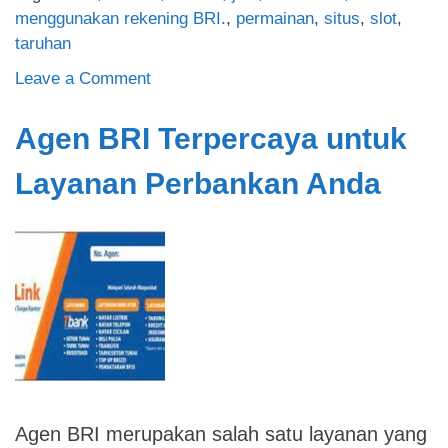
menggunakan rekening BRI.
,
permainan
,
situs
,
slot
,
taruhan
on
Leave a Comment
Situs
Casino
Agen BRI Terpercaya untuk
BRI
Layanan Perbankan Anda
Terbaik
untuk
Bermain
Judi
Online
Agen BRI merupakan salah satu layanan yang