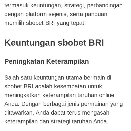
termasuk keuntungan, strategi, perbandingan
dengan platform sejenis, serta panduan
memilih sbobet BRI yang tepat.
Keuntungan sbobet BRI
Peningkatan Keterampilan
Salah satu keuntungan utama bermain di
sbobet BRI adalah kesempatan untuk
meningkatkan keterampilan taruhan online
Anda. Dengan berbagai jenis permainan yang
ditawarkan, Anda dapat terus mengasah
keterampilan dan strategi taruhan Anda.