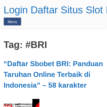
Login Daftar Situs Slo
Menu
Tag:
#BRI
“Daftar Sbobet BRI: Panduan
Taruhan Online Terbaik di
Indonesia” – 58 karakter