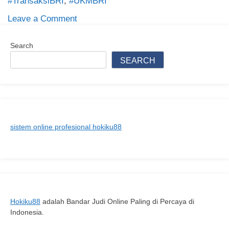
#TransaksiBRI
,
#UKMBRI
on
Leave a Comment
Agen
BRI
Search
Terpercaya
SEARCH
untuk
Layanan
Perbankan
Anda
sistem online profesional hokiku88
Hokiku88
adalah Bandar Judi Online Paling di Percaya di
Indonesia.