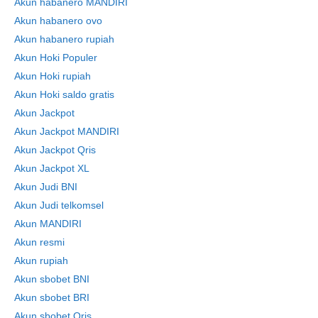
Akun habanero MANDIRI
Akun habanero ovo
Akun habanero rupiah
Akun Hoki Populer
Akun Hoki rupiah
Akun Hoki saldo gratis
Akun Jackpot
Akun Jackpot MANDIRI
Akun Jackpot Qris
Akun Jackpot XL
Akun Judi BNI
Skip
Akun Judi telkomsel
to
Akun MANDIRI
content
Akun resmi
Akun rupiah
Akun sbobet BNI
Akun sbobet BRI
Akun sbobet Qris