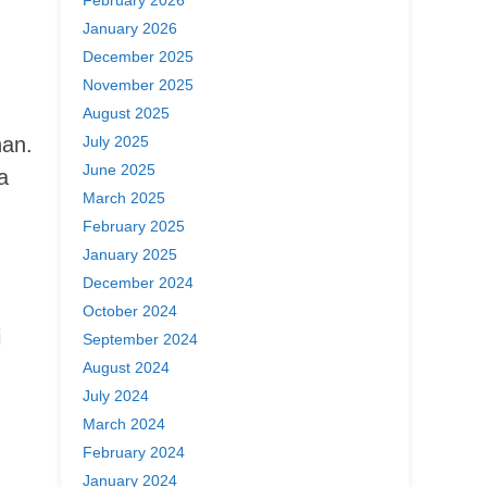
January 2026
December 2025
November 2025
August 2025
July 2025
nan.
June 2025
a
March 2025
February 2025
January 2025
December 2024
October 2024
i
September 2024
August 2024
July 2024
March 2024
February 2024
January 2024