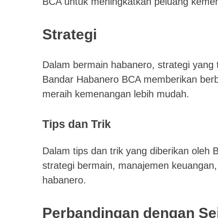
BCA untuk meningkatkan peluang keme
Strategi
Dalam bermain habanero, strategi yang
Bandar Habanero BCA memberikan berbag
meraih kemenangan lebih mudah.
Tips dan Trik
Dalam tips dan trik yang diberikan ole
strategi bermain, manajemen keuangan,
habanero.
Perbandingan dengan Se