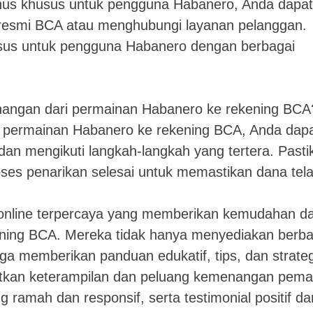
bonus khusus untuk pengguna Habanero, Anda dapat
 resmi BCA atau menghubungi layanan pelanggan.
usus untuk pengguna Habanero dengan berbagai
nangan dari permainan Habanero ke rekening BCA
i permainan Habanero ke rekening BCA, Anda dap
dan mengikuti langkah-langkah yang tertera. Pasti
ses penarikan selesai untuk memastikan dana tel
 online terpercaya yang memberikan kemudahan d
ning BCA. Mereka tidak hanya menyediakan berba
ga memberikan panduan edukatif, tips, dan strateg
tkan keterampilan dan peluang kemenangan pema
ramah dan responsif, serta testimonial positif dar