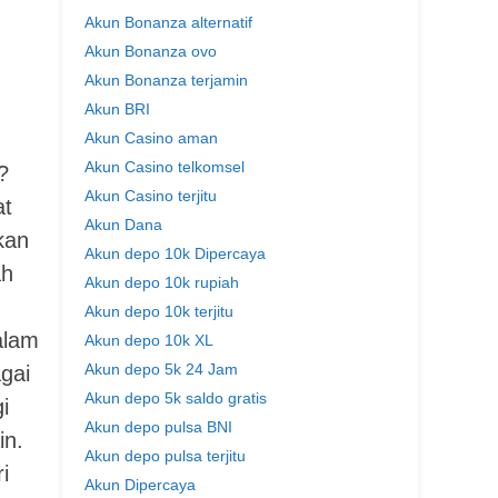
Akun Bonanza alternatif
Akun Bonanza ovo
Akun Bonanza terjamin
Akun BRI
Akun Casino aman
Akun Casino telkomsel
?
Akun Casino terjitu
at
Akun Dana
kan
Akun depo 10k Dipercaya
ah
Akun depo 10k rupiah
Akun depo 10k terjitu
alam
Akun depo 10k XL
Akun depo 5k 24 Jam
gai
Akun depo 5k saldo gratis
i
Akun depo pulsa BNI
in.
Akun depo pulsa terjitu
i
Akun Dipercaya