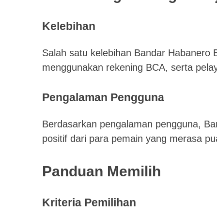
Kelebihan
Salah satu kelebihan Bandar Habanero 
menggunakan rekening BCA, serta pelay
Pengalaman Pengguna
Berdasarkan pengalaman pengguna, Ba
positif dari para pemain yang merasa p
Panduan Memilih
Kriteria Pemilihan