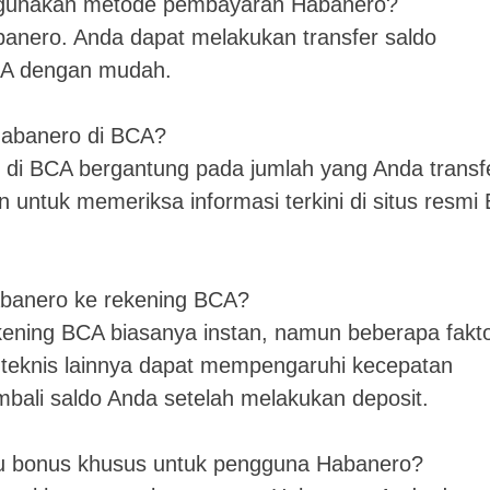
ggunakan metode pembayaran Habanero?
anero. Anda dapat melakukan transfer saldo
CA dengan mudah.
Habanero di BCA?
di BCA bergantung pada jumlah yang Anda transf
an untuk memeriksa informasi terkini di situs resmi
abanero ke rekening BCA?
kening BCA biasanya instan, namun beberapa fakt
 teknis lainnya dapat mempengaruhi kecepatan
mbali saldo Anda setelah melakukan deposit.
u bonus khusus untuk pengguna Habanero?