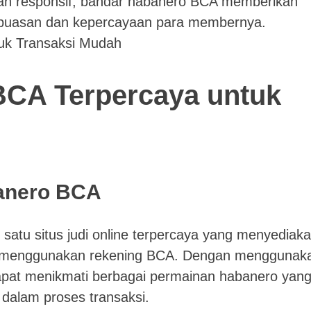
an responsif, bandar habanero BCA memberikan
epuasan dan kepercayaan para membernya.
BCA Terpercaya untuk
anero BCA
atu situs judi online terpercaya yang menyediak
 menggunakan rekening BCA. Dengan menggunak
pat menikmati berbagai permainan habanero yan
dalam proses transaksi.