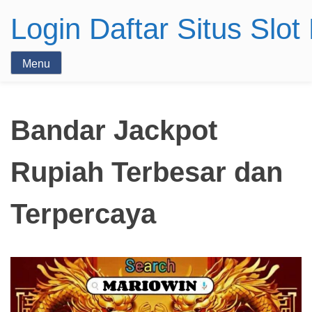
Login Daftar Situs Slo
Menu
Bandar Jackpot
Rupiah Terbesar dan
Terpercaya