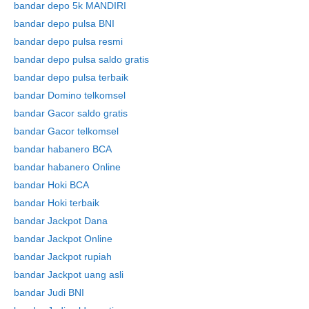
bandar depo 5k MANDIRI
bandar depo pulsa BNI
bandar depo pulsa resmi
bandar depo pulsa saldo gratis
bandar depo pulsa terbaik
bandar Domino telkomsel
bandar Gacor saldo gratis
bandar Gacor telkomsel
bandar habanero BCA
bandar habanero Online
bandar Hoki BCA
bandar Hoki terbaik
bandar Jackpot Dana
bandar Jackpot Online
bandar Jackpot rupiah
bandar Jackpot uang asli
bandar Judi BNI