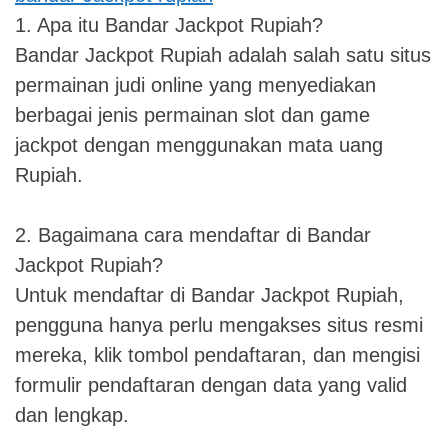
1. Apa itu Bandar Jackpot Rupiah?
Bandar Jackpot Rupiah adalah salah satu situs
permainan judi online yang menyediakan
berbagai jenis permainan slot dan game
jackpot dengan menggunakan mata uang
Rupiah.
2. Bagaimana cara mendaftar di Bandar
Jackpot Rupiah?
Untuk mendaftar di Bandar Jackpot Rupiah,
pengguna hanya perlu mengakses situs resmi
mereka, klik tombol pendaftaran, dan mengisi
formulir pendaftaran dengan data yang valid
dan lengkap.