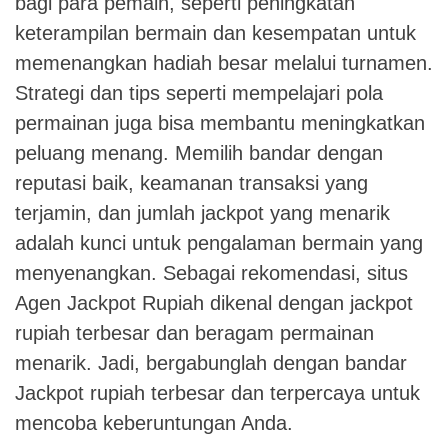
bagi para pemain, seperti peningkatan
keterampilan bermain dan kesempatan untuk
memenangkan hadiah besar melalui turnamen.
Strategi dan tips seperti mempelajari pola
permainan juga bisa membantu meningkatkan
peluang menang. Memilih bandar dengan
reputasi baik, keamanan transaksi yang
terjamin, dan jumlah jackpot yang menarik
adalah kunci untuk pengalaman bermain yang
menyenangkan. Sebagai rekomendasi, situs
Agen Jackpot Rupiah dikenal dengan jackpot
rupiah terbesar dan beragam permainan
menarik. Jadi, bergabunglah dengan bandar
Jackpot rupiah terbesar dan terpercaya untuk
mencoba keberuntungan Anda.