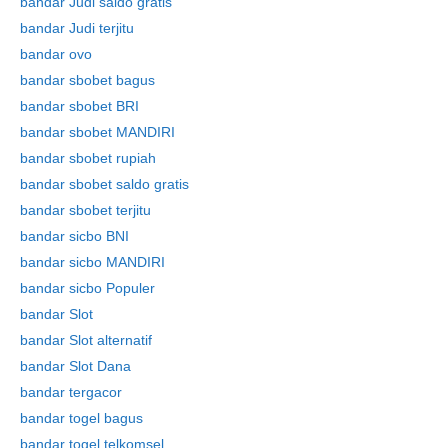
bandar Judi saldo gratis
bandar Judi terjitu
bandar ovo
bandar sbobet bagus
bandar sbobet BRI
bandar sbobet MANDIRI
bandar sbobet rupiah
bandar sbobet saldo gratis
bandar sbobet terjitu
bandar sicbo BNI
bandar sicbo MANDIRI
bandar sicbo Populer
bandar Slot
bandar Slot alternatif
bandar Slot Dana
bandar tergacor
bandar togel bagus
bandar togel telkomsel