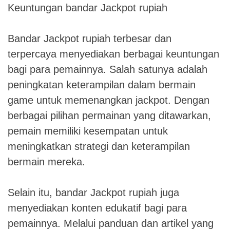
Keuntungan bandar Jackpot rupiah
Bandar Jackpot rupiah terbesar dan
terpercaya menyediakan berbagai keuntungan
bagi para pemainnya. Salah satunya adalah
peningkatan keterampilan dalam bermain
game untuk memenangkan jackpot. Dengan
berbagai pilihan permainan yang ditawarkan,
pemain memiliki kesempatan untuk
meningkatkan strategi dan keterampilan
bermain mereka.
Selain itu, bandar Jackpot rupiah juga
menyediakan konten edukatif bagi para
pemainnya. Melalui panduan dan artikel yang