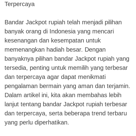
Terpercaya
Bandar Jackpot rupiah telah menjadi pilihan
banyak orang di Indonesia yang mencari
kesenangan dan kesempatan untuk
memenangkan hadiah besar. Dengan
banyaknya pilihan bandar Jackpot rupiah yang
tersedia, penting untuk memilih yang terbesar
dan terpercaya agar dapat menikmati
pengalaman bermain yang aman dan terjamin.
Dalam artikel ini, kita akan membahas lebih
lanjut tentang bandar Jackpot rupiah terbesar
dan terpercaya, serta beberapa trend terbaru
yang perlu diperhatikan.