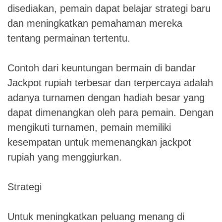
disediakan, pemain dapat belajar strategi baru
dan meningkatkan pemahaman mereka
tentang permainan tertentu.
Contoh dari keuntungan bermain di bandar
Jackpot rupiah terbesar dan terpercaya adalah
adanya turnamen dengan hadiah besar yang
dapat dimenangkan oleh para pemain. Dengan
mengikuti turnamen, pemain memiliki
kesempatan untuk memenangkan jackpot
rupiah yang menggiurkan.
Strategi
Untuk meningkatkan peluang menang di