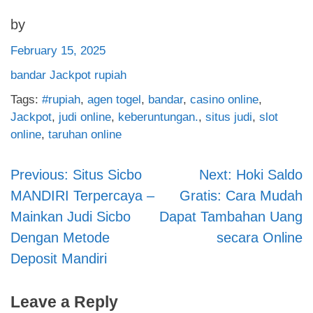
by
February 15, 2025
bandar Jackpot rupiah
Tags:
#rupiah
,
agen togel
,
bandar
,
casino online
,
Jackpot
,
judi online
,
keberuntungan.
,
situs judi
,
slot
online
,
taruhan online
Previous:
Situs Sicbo
Next:
Hoki Saldo
Post
MANDIRI Terpercaya –
Gratis: Cara Mudah
navigation
Mainkan Judi Sicbo
Dapat Tambahan Uang
Dengan Metode
secara Online
Deposit Mandiri
Leave a Reply