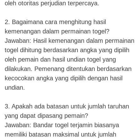
oleh otoritas perjudian terpercaya.
2. Bagaimana cara menghitung hasil
kemenangan dalam permainan togel?
Jawaban: Hasil kemenangan dalam permainan
togel dihitung berdasarkan angka yang dipilih
oleh pemain dan hasil undian togel yang
dilakukan. Pemenang ditentukan berdasarkan
kecocokan angka yang dipilih dengan hasil
undian.
3. Apakah ada batasan untuk jumlah taruhan
yang dapat dipasang pemain?
Jawaban: Bandar togel terjamin biasanya
memiliki batasan maksimal untuk jumlah