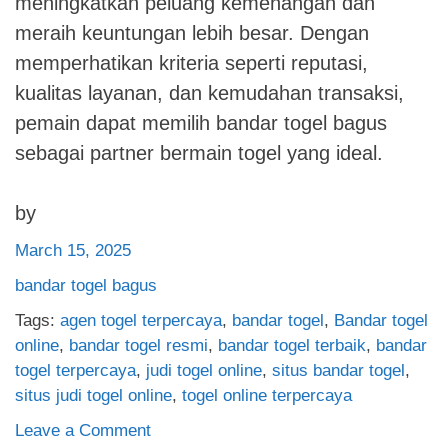
meningkatkan peluang kemenangan dan
meraih keuntungan lebih besar. Dengan
memperhatikan kriteria seperti reputasi,
kualitas layanan, dan kemudahan transaksi,
pemain dapat memilih bandar togel bagus
sebagai partner bermain togel yang ideal.
by
March 15, 2025
bandar togel bagus
Tags:
agen togel terpercaya
,
bandar togel
,
Bandar togel
online
,
bandar togel resmi
,
bandar togel terbaik
,
bandar
togel terpercaya
,
judi togel online
,
situs bandar togel
,
situs judi togel online
,
togel online terpercaya
on
Leave a Comment