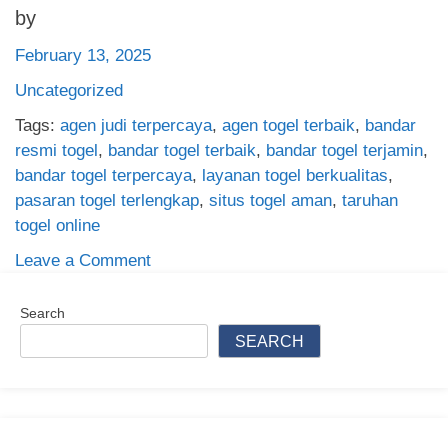
by
February 13, 2025
Uncategorized
Tags:
agen judi terpercaya
,
agen togel terbaik
,
bandar
resmi togel
,
bandar togel terbaik
,
bandar togel terjamin
,
bandar togel terpercaya
,
layanan togel berkualitas
,
pasaran togel terlengkap
,
situs togel aman
,
taruhan
togel online
on
Leave a Comment
Bandar
Togel
Search
Terjamin:
SEARCH
Tempat
Terpercaya
untuk
Bermain