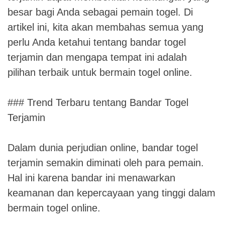
besar bagi Anda sebagai pemain togel. Di
artikel ini, kita akan membahas semua yang
perlu Anda ketahui tentang bandar togel
terjamin dan mengapa tempat ini adalah
pilihan terbaik untuk bermain togel online.
### Trend Terbaru tentang Bandar Togel
Terjamin
Dalam dunia perjudian online, bandar togel
terjamin semakin diminati oleh para pemain.
Hal ini karena bandar ini menawarkan
keamanan dan kepercayaan yang tinggi dalam
bermain togel online.