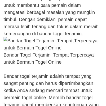
untuk membantu para pemain dalam
mengatasi berbagai masalah yang mungkin
timbul. Dengan demikian, pemain dapat
merasa lebih tenang dan fokus dalam meraih
kemenangan di bandar togel terjamin.
Bandar Togel Terjamin: Tempat Terpercaya
untuk Bermain Togel Online
Bandar togel terjamin adalah tempat yang
sangat penting dan harus dipertimbangkan
ketika Anda sedang mencari tempat untuk
bermain togel online. Memilih bandar togel
terjamin dapat memberikan keuntungan yang