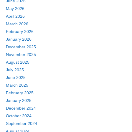
June 2026
May 2026
April 2026
March 2026
February 2026
January 2026
December 2025
November 2025
August 2025
July 2025
June 2025
March 2025
February 2025
January 2025
December 2024
Skip
October 2024
to
September 2024
content
August 2024