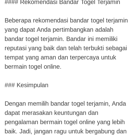
#### Rekomendasi Bandar Togel Terjamin
Beberapa rekomendasi bandar togel terjamin
yang dapat Anda pertimbangkan adalah
bandar togel terjamin. Bandar ini memiliki
reputasi yang baik dan telah terbukti sebagai
tempat yang aman dan terpercaya untuk
bermain togel online.
### Kesimpulan
Dengan memilih bandar togel terjamin, Anda
dapat merasakan keuntungan dan
pengalaman bermain togel online yang lebih
baik. Jadi, jangan ragu untuk bergabung dan