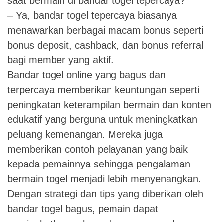
saat bermain di bandar togel tepercaya?
– Ya, bandar togel tepercaya biasanya
menawarkan berbagai macam bonus seperti
bonus deposit, cashback, dan bonus referral
bagi member yang aktif.
Bandar togel online yang bagus dan
terpercaya memberikan keuntungan seperti
peningkatan keterampilan bermain dan konten
edukatif yang berguna untuk meningkatkan
peluang kemenangan. Mereka juga
memberikan contoh pelayanan yang baik
kepada pemainnya sehingga pengalaman
bermain togel menjadi lebih menyenangkan.
Dengan strategi dan tips yang diberikan oleh
bandar togel bagus, pemain dapat