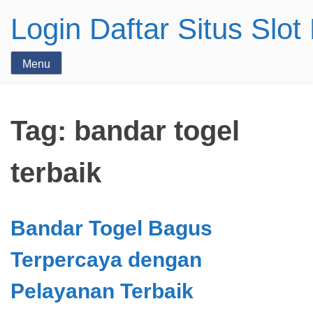
Login Daftar Situs Slo
Menu
Tag:
bandar togel
terbaik
Bandar Togel Bagus
Terpercaya dengan
Pelayanan Terbaik