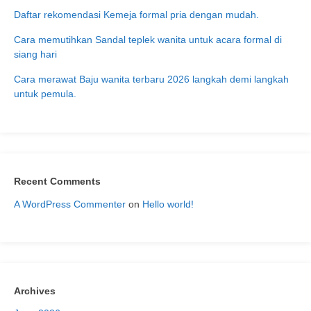
Daftar rekomendasi Kemeja formal pria dengan mudah.
Cara memutihkan Sandal teplek wanita untuk acara formal di
siang hari
Cara merawat Baju wanita terbaru 2026 langkah demi langkah
untuk pemula.
Recent Comments
A WordPress Commenter
on
Hello world!
Archives