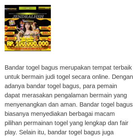
Bandar togel bagus merupakan tempat terbaik
untuk bermain judi togel secara online. Dengan
adanya bandar togel bagus, para pemain
dapat merasakan pengalaman bermain yang
menyenangkan dan aman. Bandar togel bagus
biasanya menyediakan berbagai macam
pilihan permainan togel yang lengkap dan fair
play. Selain itu, bandar togel bagus juga