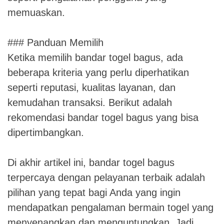
memuaskan.
### Panduan Memilih
Ketika memilih bandar togel bagus, ada
beberapa kriteria yang perlu diperhatikan
seperti reputasi, kualitas layanan, dan
kemudahan transaksi. Berikut adalah
rekomendasi bandar togel bagus yang bisa
dipertimbangkan.
Di akhir artikel ini, bandar togel bagus
terpercaya dengan pelayanan terbaik adalah
pilihan yang tepat bagi Anda yang ingin
mendapatkan pengalaman bermain togel yang
menyenangkan dan menguntungkan. Jadi,