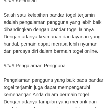
#### Kelebihan
Salah satu kelebihan bandar togel terjamin
adalah pengalaman pengguna yang lebih baik
dibandingkan dengan bandar togel lainnya.
Dengan adanya keamanan dan layanan yang
handal, pemain dapat merasa lebih nyaman
dan percaya diri dalam bermain togel online.
#### Pengalaman Pengguna
Pengalaman pengguna yang baik pada bandar
togel terjamin juga dapat mempengaruhi
kemenangan Anda dalam bermain togel.
Dengan adanya tampilan yang menarik dan