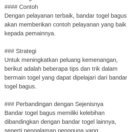
#### Contoh
Dengan pelayanan terbaik, bandar togel bagus
akan memberikan contoh pelayanan yang baik
kepada pemainnya.
### Strategi
Untuk meningkatkan peluang kemenangan,
berikut adalah beberapa tips dan trik dalam
bermain togel yang dapat dipelajari dari bandar
togel bagus.
### Perbandingan dengan Sejenisnya
Bandar togel bagus memiliki kelebihan
dibandingkan dengan bandar togel lainnya,
seperti pengalaman pengguna yang