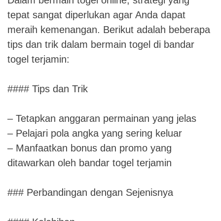
tepat sangat diperlukan agar Anda dapat
meraih kemenangan. Berikut adalah beberapa
tips dan trik dalam bermain togel di bandar
togel terjamin:
#### Tips dan Trik
– Tetapkan anggaran permainan yang jelas
– Pelajari pola angka yang sering keluar
– Manfaatkan bonus dan promo yang
ditawarkan oleh bandar togel terjamin
### Perbandingan dengan Sejenisnya