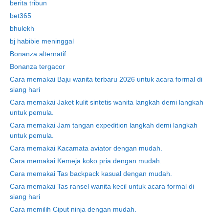
berita tribun
bet365
bhulekh
bj habibie meninggal
Bonanza alternatif
Bonanza tergacor
Cara memakai Baju wanita terbaru 2026 untuk acara formal di
siang hari
Cara memakai Jaket kulit sintetis wanita langkah demi langkah
untuk pemula.
Cara memakai Jam tangan expedition langkah demi langkah
untuk pemula.
Cara memakai Kacamata aviator dengan mudah.
Cara memakai Kemeja koko pria dengan mudah.
Cara memakai Tas backpack kasual dengan mudah.
Cara memakai Tas ransel wanita kecil untuk acara formal di
siang hari
Cara memilih Ciput ninja dengan mudah.