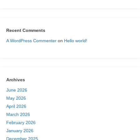
Recent Comments
A WordPress Commenter
on
Hello world!
Archives
June 2026
May 2026
April 2026
March 2026
February 2026
January 2026
December 2025