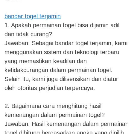
bandar togel terjamin
1. Apakah permainan togel bisa dijamin adil
dan tidak curang?
Jawaban: Sebagai bandar togel terjamin, kami
menggunakan sistem dan teknologi terbaru
yang memastikan keadilan dan
ketidakcurangan dalam permainan togel.
Selain itu, kami juga dilisensikan dan diatur
oleh otoritas perjudian terpercaya.
2. Bagaimana cara menghitung hasil
kemenangan dalam permainan togel?
Jawaban: Hasil kemenangan dalam permainan
togel dihitung berdasarkan angka yang dipilih