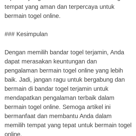
tempat yang aman dan terpercaya untuk
bermain togel online.
### Kesimpulan
Dengan memilih bandar togel terjamin, Anda
dapat merasakan keuntungan dan
pengalaman bermain togel online yang lebih
baik. Jadi, jangan ragu untuk bergabung dan
bermain di bandar togel terjamin untuk
mendapatkan pengalaman terbaik dalam
bermain togel online. Semoga artikel ini
bermanfaat dan membantu Anda dalam
memilih tempat yang tepat untuk bermain togel
online.