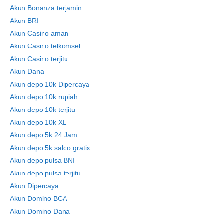
Akun Bonanza terjamin
Akun BRI
Akun Casino aman
Akun Casino telkomsel
Akun Casino terjitu
Akun Dana
Akun depo 10k Dipercaya
Akun depo 10k rupiah
Akun depo 10k terjitu
Akun depo 10k XL
Akun depo 5k 24 Jam
Akun depo 5k saldo gratis
Akun depo pulsa BNI
Akun depo pulsa terjitu
Akun Dipercaya
Akun Domino BCA
Akun Domino Dana