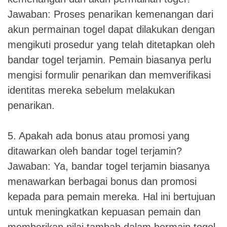
Jawaban: Proses penarikan kemenangan dari
akun permainan togel dapat dilakukan dengan
mengikuti prosedur yang telah ditetapkan oleh
bandar togel terjamin. Pemain biasanya perlu
mengisi formulir penarikan dan memverifikasi
identitas mereka sebelum melakukan
penarikan.
5. Apakah ada bonus atau promosi yang
ditawarkan oleh bandar togel terjamin?
Jawaban: Ya, bandar togel terjamin biasanya
menawarkan berbagai bonus dan promosi
kepada para pemain mereka. Hal ini bertujuan
untuk meningkatkan kepuasan pemain dan
memberikan nilai tambah dalam bermain togel.