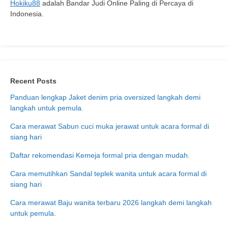
Hokiku88
adalah Bandar Judi Online Paling di Percaya di
Indonesia.
Recent Posts
Panduan lengkap Jaket denim pria oversized langkah demi
langkah untuk pemula.
Cara merawat Sabun cuci muka jerawat untuk acara formal di
siang hari
Daftar rekomendasi Kemeja formal pria dengan mudah.
Cara memutihkan Sandal teplek wanita untuk acara formal di
siang hari
Cara merawat Baju wanita terbaru 2026 langkah demi langkah
untuk pemula.