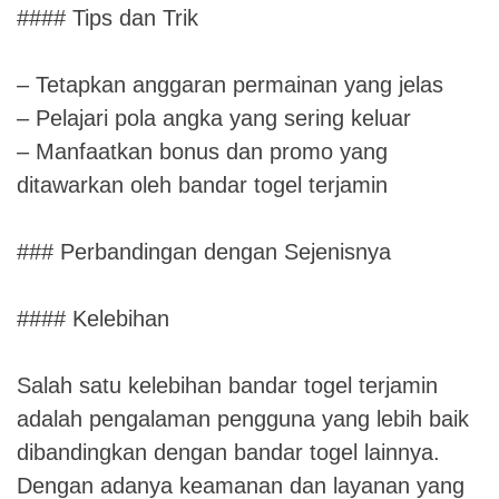
#### Tips dan Trik
– Tetapkan anggaran permainan yang jelas
– Pelajari pola angka yang sering keluar
– Manfaatkan bonus dan promo yang
ditawarkan oleh bandar togel terjamin
### Perbandingan dengan Sejenisnya
#### Kelebihan
Salah satu kelebihan bandar togel terjamin
adalah pengalaman pengguna yang lebih baik
dibandingkan dengan bandar togel lainnya.
Dengan adanya keamanan dan layanan yang