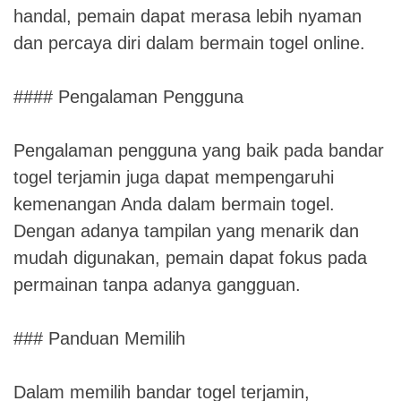
handal, pemain dapat merasa lebih nyaman
dan percaya diri dalam bermain togel online.
#### Pengalaman Pengguna
Pengalaman pengguna yang baik pada bandar
togel terjamin juga dapat mempengaruhi
kemenangan Anda dalam bermain togel.
Dengan adanya tampilan yang menarik dan
mudah digunakan, pemain dapat fokus pada
permainan tanpa adanya gangguan.
### Panduan Memilih
Dalam memilih bandar togel terjamin,