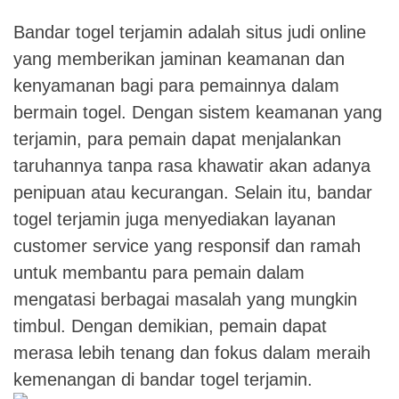
Bandar togel terjamin adalah situs judi online
yang memberikan jaminan keamanan dan
kenyamanan bagi para pemainnya dalam
bermain togel. Dengan sistem keamanan yang
terjamin, para pemain dapat menjalankan
taruhannya tanpa rasa khawatir akan adanya
penipuan atau kecurangan. Selain itu, bandar
togel terjamin juga menyediakan layanan
customer service yang responsif dan ramah
untuk membantu para pemain dalam
mengatasi berbagai masalah yang mungkin
timbul. Dengan demikian, pemain dapat
merasa lebih tenang dan fokus dalam meraih
kemenangan di bandar togel terjamin.