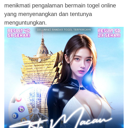
menikmati pengalaman bermain togel online
yang menyenangkan dan tentunya
menguntungkan.