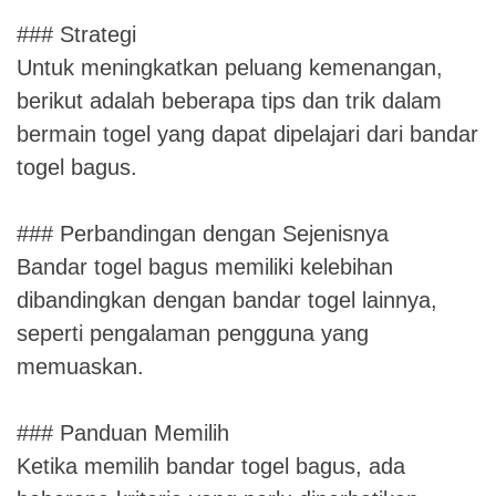
### Strategi
Untuk meningkatkan peluang kemenangan,
berikut adalah beberapa tips dan trik dalam
bermain togel yang dapat dipelajari dari bandar
togel bagus.
### Perbandingan dengan Sejenisnya
Bandar togel bagus memiliki kelebihan
dibandingkan dengan bandar togel lainnya,
seperti pengalaman pengguna yang
memuaskan.
### Panduan Memilih
Ketika memilih bandar togel bagus, ada