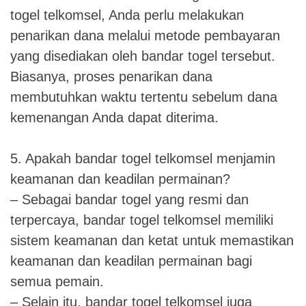
togel telkomsel, Anda perlu melakukan
penarikan dana melalui metode pembayaran
yang disediakan oleh bandar togel tersebut.
Biasanya, proses penarikan dana
membutuhkan waktu tertentu sebelum dana
kemenangan Anda dapat diterima.
5. Apakah bandar togel telkomsel menjamin
keamanan dan keadilan permainan?
– Sebagai bandar togel yang resmi dan
terpercaya, bandar togel telkomsel memiliki
sistem keamanan dan ketat untuk memastikan
keamanan dan keadilan permainan bagi
semua pemain.
– Selain itu, bandar togel telkomsel juga