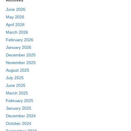
June 2026
May 2026
April 2026
March 2026
February 2026
January 2026
December 2025
November 2025
August 2025
July 2025
June 2025
March 2025
February 2025
January 2025
December 2024
Skip
to
October 2024
content