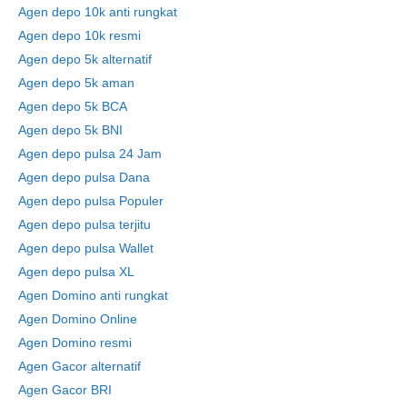
Agen depo 10k anti rungkat
Agen depo 10k resmi
Agen depo 5k alternatif
Agen depo 5k aman
Agen depo 5k BCA
Agen depo 5k BNI
Agen depo pulsa 24 Jam
Agen depo pulsa Dana
Agen depo pulsa Populer
Agen depo pulsa terjitu
Agen depo pulsa Wallet
Agen depo pulsa XL
Agen Domino anti rungkat
Agen Domino Online
Agen Domino resmi
Agen Gacor alternatif
Agen Gacor BRI