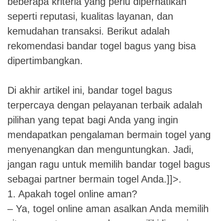
beberapa kriteria yang perlu diperhatikan
seperti reputasi, kualitas layanan, dan
kemudahan transaksi. Berikut adalah
rekomendasi bandar togel bagus yang bisa
dipertimbangkan.
Di akhir artikel ini, bandar togel bagus
terpercaya dengan pelayanan terbaik adalah
pilihan yang tepat bagi Anda yang ingin
mendapatkan pengalaman bermain togel yang
menyenangkan dan menguntungkan. Jadi,
jangan ragu untuk memilih bandar togel bagus
sebagai partner bermain togel Anda.]]>.
1. Apakah togel online aman?
– Ya, togel online aman asalkan Anda memilih