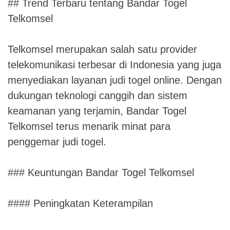
## Trend Terbaru tentang Bandar Togel
Telkomsel
Telkomsel merupakan salah satu provider
telekomunikasi terbesar di Indonesia yang juga
menyediakan layanan judi togel online. Dengan
dukungan teknologi canggih dan sistem
keamanan yang terjamin, Bandar Togel
Telkomsel terus menarik minat para
penggemar judi togel.
### Keuntungan Bandar Togel Telkomsel
#### Peningkatan Keterampilan