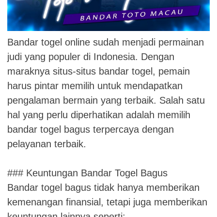
Bandar togel online sudah menjadi permainan
judi yang populer di Indonesia. Dengan
maraknya situs-situs bandar togel, pemain
harus pintar memilih untuk mendapatkan
pengalaman bermain yang terbaik. Salah satu
hal yang perlu diperhatikan adalah memilih
bandar togel bagus terpercaya dengan
pelayanan terbaik.
### Keuntungan Bandar Togel Bagus
Bandar togel bagus tidak hanya memberikan
kemenangan finansial, tetapi juga memberikan
keuntungan lainnya seperti: