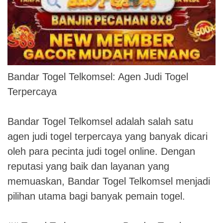
Bandar Togel Telkomsel: Agen Judi Togel
Terpercaya
Bandar Togel Telkomsel adalah salah satu
agen judi togel terpercaya yang banyak dicari
oleh para pecinta judi togel online. Dengan
reputasi yang baik dan layanan yang
memuaskan, Bandar Togel Telkomsel menjadi
pilihan utama bagi banyak pemain togel.