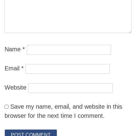
Name
*
Email
*
Website
Save my name, email, and website in this
browser for the next time I comment.