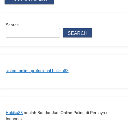
Search
SEARCH
sistem online profesional hokiku88
Hokiku88
adalah Bandar Judi Online Paling di Percaya di
Indonesia.