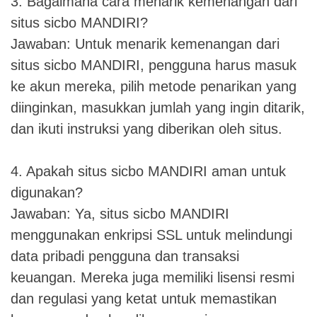
3. Bagaimana cara menarik kemenangan dari
situs sicbo MANDIRI?
Jawaban: Untuk menarik kemenangan dari
situs sicbo MANDIRI, pengguna harus masuk
ke akun mereka, pilih metode penarikan yang
diinginkan, masukkan jumlah yang ingin ditarik,
dan ikuti instruksi yang diberikan oleh situs.
4. Apakah situs sicbo MANDIRI aman untuk
digunakan?
Jawaban: Ya, situs sicbo MANDIRI
menggunakan enkripsi SSL untuk melindungi
data pribadi pengguna dan transaksi
keuangan. Mereka juga memiliki lisensi resmi
dan regulasi yang ketat untuk memastikan