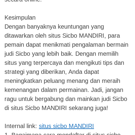
Kesimpulan
Dengan banyaknya keuntungan yang
ditawarkan oleh situs Sicbo MANDIRI, para
pemain dapat menikmati pengalaman bermain
judi Sicbo yang lebih baik. Dengan memilih
situs yang terpercaya dan mengikuti tips dan
strategi yang diberikan, Anda dapat
meningkatkan peluang menang dan meraih
kemenangan dalam permainan. Jadi, jangan
ragu untuk bergabung dan mainkan judi Sicbo
di situs Sicbo MANDIRI sekarang juga!
Internal link:
situs sicbo MANDIRI
1. Bagaimana cara mendaftar di situs sicbo