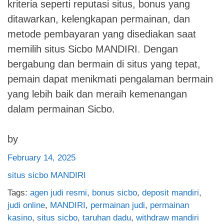
kriteria seperti reputasi situs, bonus yang
ditawarkan, kelengkapan permainan, dan
metode pembayaran yang disediakan saat
memilih situs Sicbo MANDIRI. Dengan
bergabung dan bermain di situs yang tepat,
pemain dapat menikmati pengalaman bermain
yang lebih baik dan meraih kemenangan
dalam permainan Sicbo.
by
February 14, 2025
situs sicbo MANDIRI
Tags:
agen judi resmi
,
bonus sicbo
,
deposit mandiri
,
judi online
,
MANDIRI
,
permainan judi
,
permainan
kasino
,
situs sicbo
,
taruhan dadu
,
withdraw mandiri