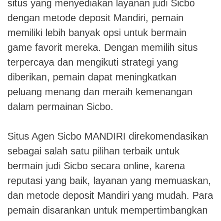
situs yang menyediakan layanan judi Sicbo
dengan metode deposit Mandiri, pemain
memiliki lebih banyak opsi untuk bermain
game favorit mereka. Dengan memilih situs
terpercaya dan mengikuti strategi yang
diberikan, pemain dapat meningkatkan
peluang menang dan meraih kemenangan
dalam permainan Sicbo.
Situs Agen Sicbo MANDIRI direkomendasikan
sebagai salah satu pilihan terbaik untuk
bermain judi Sicbo secara online, karena
reputasi yang baik, layanan yang memuaskan,
dan metode deposit Mandiri yang mudah. Para
pemain disarankan untuk mempertimbangkan