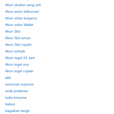
Akun sbobet uang asli
Akun sicbo telkomsel
Akun sicbo tergacor
Akun sicbo Wallet
Akun Slot
Akun Slot aman
Akun Slot rupiah
Akun terbaik
Akun togel 24 Jam
Akun togel ovo
Akun togel rupiah
aldi
american express
anak prabowo
aulia kesuma
babes
bagaikan langit