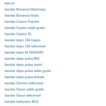
ban-pt
bandar Bonanza Dipercaya
bandar Bonanza terjitu
bandar Casino Populer
bandar Casino saldo gratis
bandar Casino XL
bandar depo 10k bagus
bandar depo 10k telkomsel
bandar depo 5k MANDIRI
bandar depo pulsa BNI
bandar depo pulsa resmi
bandar depo pulsa saldo gratis
bandar depo pulsa terbaik
bandar Domino telkomsel
bandar Gacor saldo gratis
bandar Gacor telkomsel
bandar habanero BCA