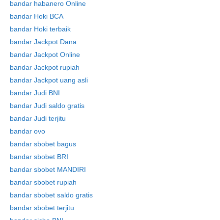
bandar habanero Online
bandar Hoki BCA
bandar Hoki terbaik
bandar Jackpot Dana
bandar Jackpot Online
bandar Jackpot rupiah
bandar Jackpot uang asli
bandar Judi BNI
bandar Judi saldo gratis
bandar Judi terjitu
bandar ovo
bandar sbobet bagus
bandar sbobet BRI
bandar sbobet MANDIRI
bandar sbobet rupiah
bandar sbobet saldo gratis
bandar sbobet terjitu