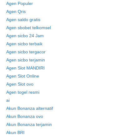
Agen Populer
Agen Qris
Agen saldo gratis
Agen sbobet telkomsel
Agen sicbo 24 Jam
Agen sicbo terbaik
Agen sicbo tergacor
Agen sicbo terjamin
Agen Slot MANDIRI
Agen Slot Online
Agen Slot ovo
Agen togel resmi
ai
Akun Bonanza alternatif
Akun Bonanza ovo
Akun Bonanza terjamin
Akun BRI