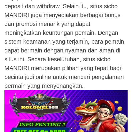
deposit dan withdraw. Selain itu, situs sicbo
MANDIRI juga menyediakan berbagai bonus
dan promosi menarik yang dapat
meningkatkan keuntungan pemain. Dengan
sistem keamanan yang terjamin, para pemain
dapat bermain dengan nyaman dan aman di
situs ini. Secara keseluruhan, situs sicbo
MANDIRI merupakan pilihan yang tepat bagi
pecinta judi online untuk mencari pengalaman
bermain yang menyenangkan.