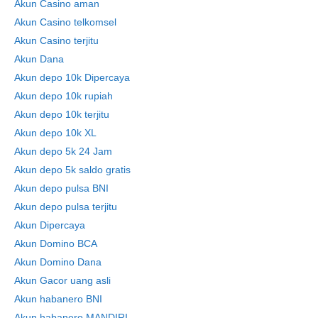
Akun Casino aman
Akun Casino telkomsel
Akun Casino terjitu
Akun Dana
Akun depo 10k Dipercaya
Akun depo 10k rupiah
Akun depo 10k terjitu
Akun depo 10k XL
Akun depo 5k 24 Jam
Akun depo 5k saldo gratis
Akun depo pulsa BNI
Skip
Akun depo pulsa terjitu
to
Akun Dipercaya
content
Akun Domino BCA
Akun Domino Dana
Akun Gacor uang asli
Akun habanero BNI
Akun habanero MANDIRI