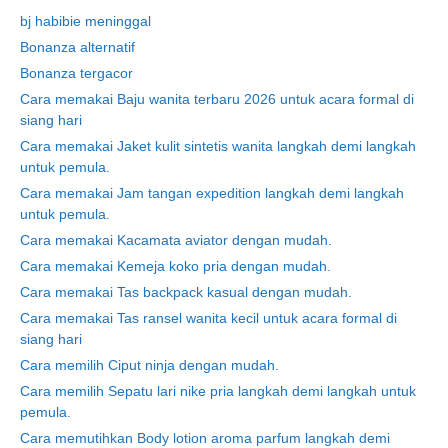
bj habibie meninggal
Bonanza alternatif
Bonanza tergacor
Cara memakai Baju wanita terbaru 2026 untuk acara formal di
siang hari
Cara memakai Jaket kulit sintetis wanita langkah demi langkah
untuk pemula.
Cara memakai Jam tangan expedition langkah demi langkah
untuk pemula.
Cara memakai Kacamata aviator dengan mudah.
Cara memakai Kemeja koko pria dengan mudah.
Cara memakai Tas backpack kasual dengan mudah.
Cara memakai Tas ransel wanita kecil untuk acara formal di
siang hari
Cara memilih Ciput ninja dengan mudah.
Cara memilih Sepatu lari nike pria langkah demi langkah untuk
pemula.
Cara memutihkan Body lotion aroma parfum langkah demi