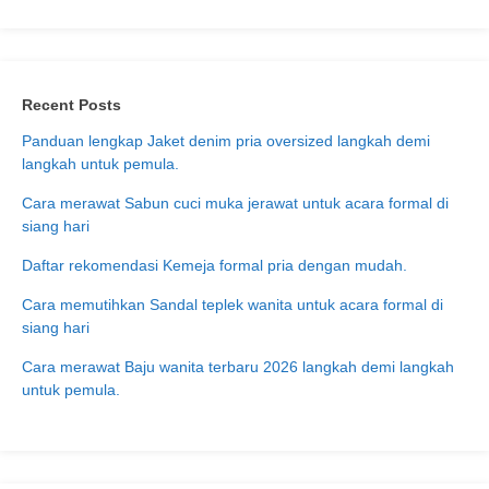
Recent Posts
Panduan lengkap Jaket denim pria oversized langkah demi
langkah untuk pemula.
Cara merawat Sabun cuci muka jerawat untuk acara formal di
siang hari
Daftar rekomendasi Kemeja formal pria dengan mudah.
Cara memutihkan Sandal teplek wanita untuk acara formal di
siang hari
Cara merawat Baju wanita terbaru 2026 langkah demi langkah
untuk pemula.