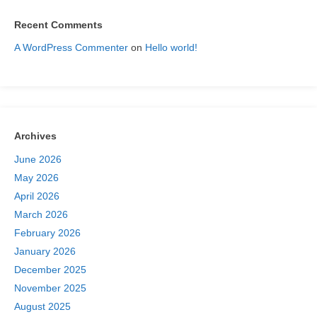
Recent Comments
A WordPress Commenter
on
Hello world!
Archives
June 2026
May 2026
April 2026
March 2026
February 2026
January 2026
December 2025
November 2025
August 2025