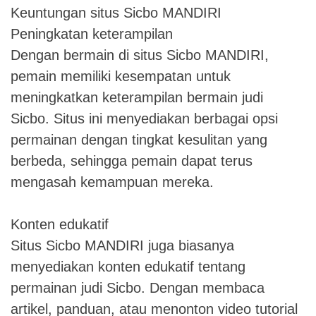
Keuntungan situs Sicbo MANDIRI
Peningkatan keterampilan
Dengan bermain di situs Sicbo MANDIRI,
pemain memiliki kesempatan untuk
meningkatkan keterampilan bermain judi
Sicbo. Situs ini menyediakan berbagai opsi
permainan dengan tingkat kesulitan yang
berbeda, sehingga pemain dapat terus
mengasah kemampuan mereka.
Konten edukatif
Situs Sicbo MANDIRI juga biasanya
menyediakan konten edukatif tentang
permainan judi Sicbo. Dengan membaca
artikel, panduan, atau menonton video tutorial