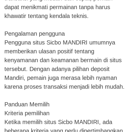
dapat menikmati permainan tanpa harus
khawatir tentang kendala teknis.
Pengalaman pengguna
Pengguna situs Sicbo MANDIRI umumnya
memberikan ulasan positif tentang
kenyamanan dan keamanan bermain di situs
tersebut. Dengan adanya pilihan deposit
Mandiri, pemain juga merasa lebih nyaman
karena proses transaksi menjadi lebih mudah.
Panduan Memilih
Kriteria pemilihan
Ketika memilih situs Sicbo MANDIRI, ada
beberapa kriteria yang perlu dipertimbangkan,